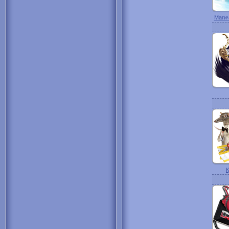
Магич
К