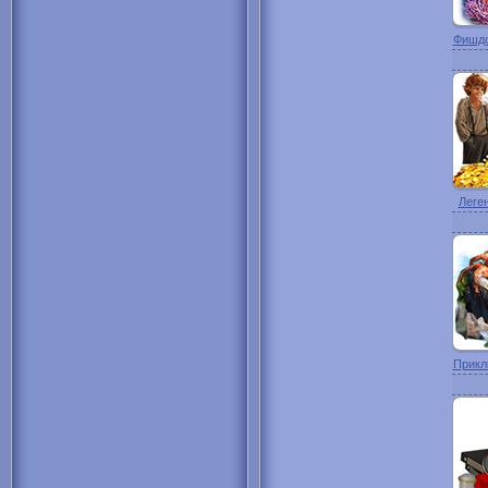
Фишдо
Леген
Прикл