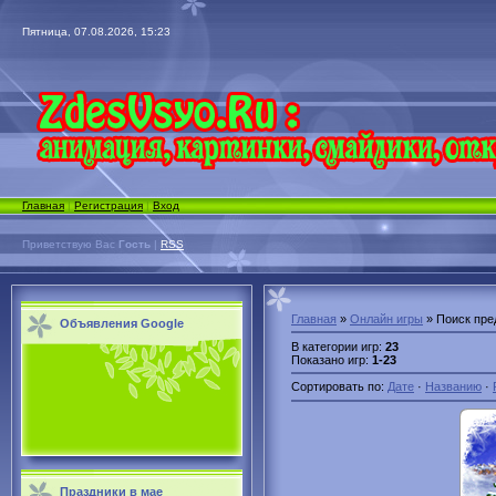
Пятница, 07.08.2026, 15:23
Главная
|
Регистрация
|
Вход
Приветствую Вас
Гость
|
RSS
Главная
»
Онлайн игры
» Поиск пре
Объявления Google
В категории игр
:
23
Показано игр
:
1-23
Сортировать по
:
Дате
·
Названию
·
Праздники в мае