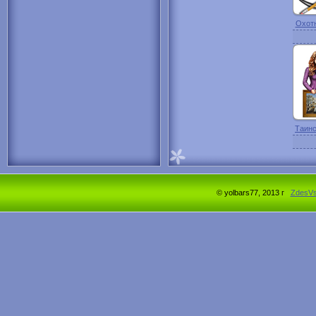
Охотн
Таинс
© yolbars77, 2013 г
ZdesV