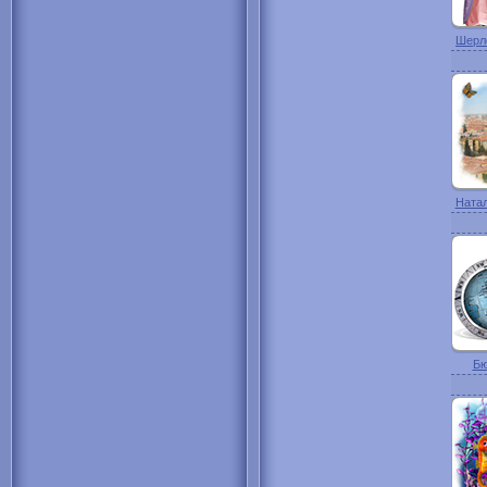
Шерло
Натал
Бю