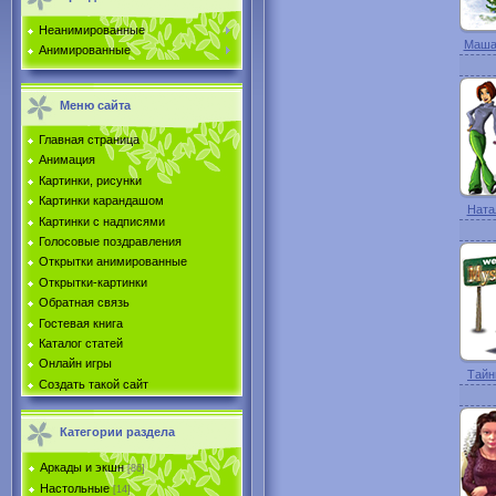
Неанимированные
Маша.
Анимированные
Меню сайта
Главная страница
Анимация
Картинки, рисунки
Картинки карандашом
Натал
Картинки с надписями
Голосовые поздравления
Открытки анимированные
Открытки-картинки
Обратная связь
Гостевая книга
Каталог статей
Онлайн игры
Тайн
Создать такой сайт
Категории раздела
Аркады и экшн
[86]
Настольные
[14]