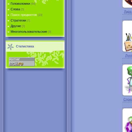
Головоломки
[64]
Слова
[5]
Лара 
Поиск предметов
[23]
Стратегии
[7]
Другие
[5]
Многопользовательские
[9]
Статистика
Лунт
Сприл