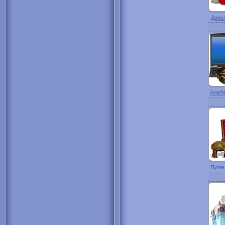
Дарья
Алаба
Путеш