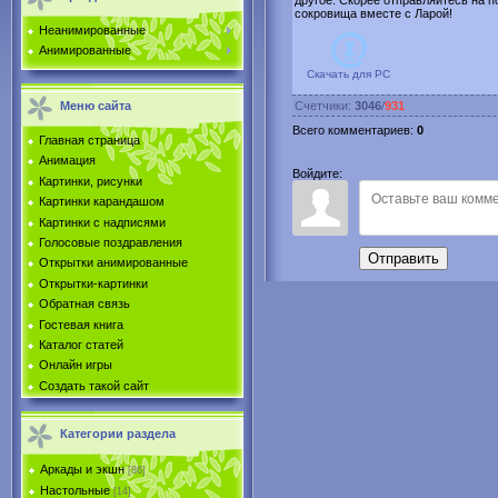
другое. Скорее отправляйтесь на п
сокровища вместе с Ларой!
Неанимированные
Анимированные
Скачать для
PC
Меню сайта
Счетчики
:
3046
/
931
Всего комментариев
:
0
Главная страница
Анимация
Войдите:
Картинки, рисунки
Картинки карандашом
Картинки с надписями
Голосовые поздравления
Отправить
Открытки анимированные
Открытки-картинки
Обратная связь
Гостевая книга
Каталог статей
Онлайн игры
Создать такой сайт
Категории раздела
Аркады и экшн
[86]
Настольные
[14]