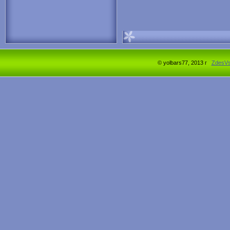
© yolbars77, 2013 г
ZdesV