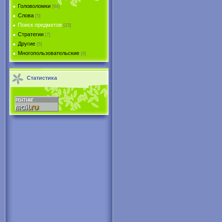
Головоломки
[64]
Слова
[5]
Поиск предметов
[23]
Стратегии
[7]
Другие
[5]
Многопользовательские
[9]
Статистика