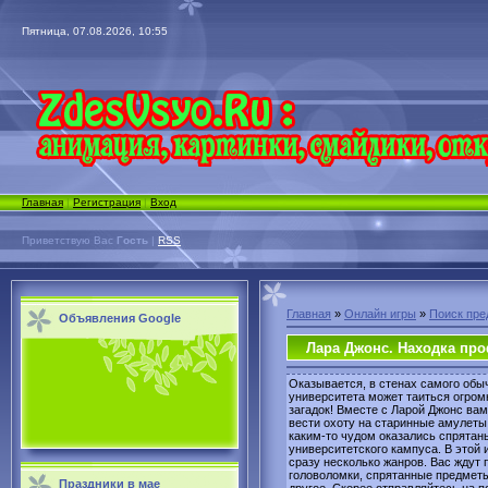
Пятница, 07.08.2026, 10:55
Главная
|
Регистрация
|
Вход
Приветствую Вас
Гость
|
RSS
Главная
»
Онлайн игры
»
Поиск пре
Объявления Google
Лара Джонс. Находка пр
Оказывается, в стенах самого обы
университета может таиться огром
загадок! Вместе с Ларой Джонс вам
вести охоту на старинные амулеты
каким-то чудом оказались спрятан
университетского кампуса. В этой
сразу несколько жанров. Вас ждут 
головоломки, спрятанные предметы
Праздники в мае