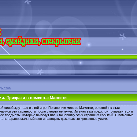
дметов
ми. Призраки в поместье Мажести
ой силой ждут вас в этой игре. По мнению миссис Мажетси, ее особняк стал
ачались эти странности после смерти ее мужа. Именно вам предстоит отправиться в
все предметы, которые выведут вас к виновнику этих странных событий. С помощью
учать паранормальный фон и находить даже самые крохотные улики.