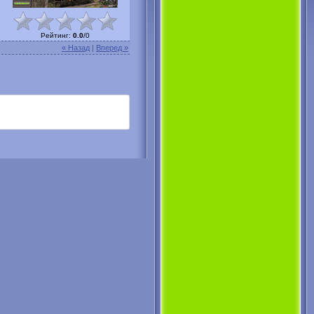
Рейтинг
:
0.0
/
0
« Назад
|
Вперед »