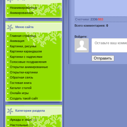
Неанимированные
Анимированные
Счетчики
:
2336
/
883
Всего комментариев
:
0
Меню сайта
Главная страница
Войдите:
Анимация
Картинки, рисунки
Картинки карандашом
Картинки с надписями
Отправить
Голосовые поздравления
Открытки анимированные
Открытки-картинки
Обратная связь
Гостевая книга
Каталог статей
Онлайн игры
Создать такой сайт
Категории раздела
Аркады и экшн
[86]
Настольные
[14]