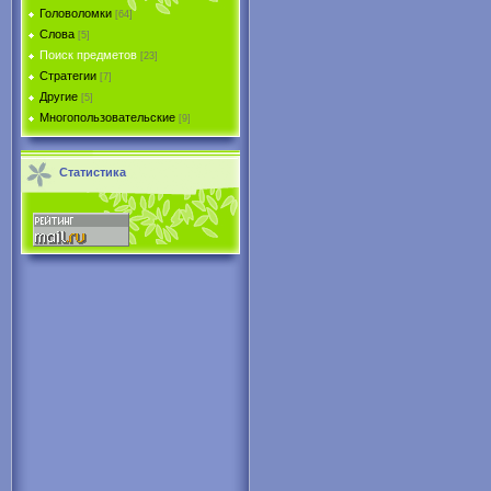
Головоломки
[64]
Слова
[5]
Поиск предметов
[23]
Стратегии
[7]
Другие
[5]
Многопользовательские
[9]
Статистика