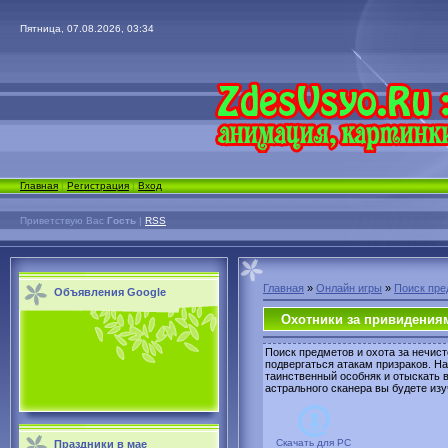
Пятница, 07.08.2026, 03:34
Главная
|
Регистрация
|
Вход
Приветствую Вас
Гость
|
RSS
Главная
»
Онлайн игры
»
Поиск пре
Объявления Google
Охотники за привидения
Поиск предметов и охота за нечист
подвергаться атакам призраков. Н
таинственный особняк и отыскать 
астрального сканера вы будете из
Скачать для
PC
Праздники в мае