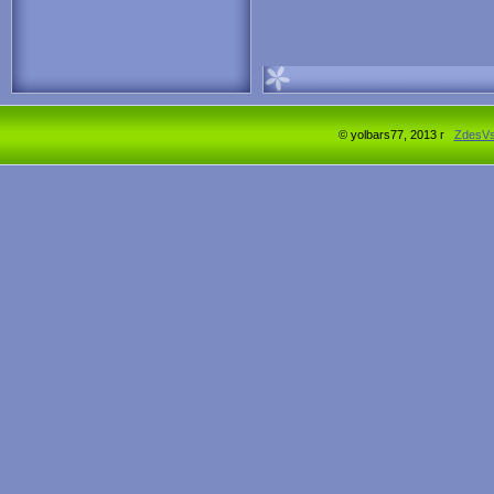
© yolbars77, 2013 г
ZdesV