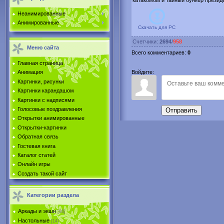
катакомбы и тайный бункер президе
Неанимированные
Анимированные
Скачать для
PC
Счетчики
:
2694
/
958
Меню сайта
Всего комментариев
:
0
Главная страница
Войдите:
Анимация
Картинки, рисунки
Картинки карандашом
Картинки с надписями
Голосовые поздравления
Отправить
Открытки анимированные
Открытки-картинки
Обратная связь
Гостевая книга
Каталог статей
Онлайн игры
Создать такой сайт
Категории раздела
Аркады и экшн
[86]
Настольные
[14]