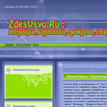
Пятница, 07.08.2026, 10:04
Главная
|
Регистрация
|
Вход
Приветствую Вас
Гость
|
RSS
Главная
»
Онлайн игры
»
Поиск пре
Объявления Google
Натали Брукс. Сокровища
Натали Брукс возвращается! Таин
похитили ее любимого деда. Взаме
требуют карту древних индейских к
поисками которых занимался почт
профессор Брукс. Сможет ли Натал
нужные улики и решить хитроумны
каждая из которых приблизит ее к р
тайны? Впереди - Лондон и Нью-Йо
Праздники в мае