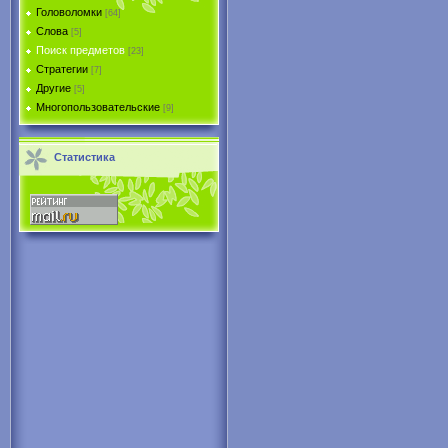
Головоломки
[64]
Слова
[5]
Поиск предметов
[23]
Стратегии
[7]
Другие
[5]
Многопользовательские
[9]
Статистика