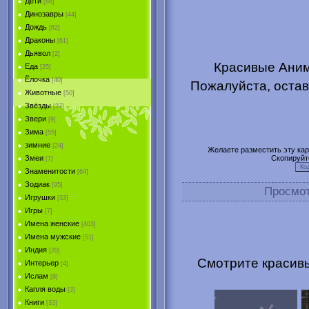
Дети
[88]
Динозавры
[44]
Дождь
[62]
Драконы
[61]
Дьявол
[2]
Красивые Аним
Еда
[25]
Ёлочка
[40]
Пожалуйста, остав
Животные
[50]
Звёзды
[37]
Звери
[9]
Зима
[55]
зимние
[24]
Желаете разместить эту карт
Скопируйт
Змеи
[7]
Знаменитости
[64]
Зодиак
[95]
Просмо
Игрушки
[33]
Игры
[7]
Имена женские
[403]
Имена мужские
[51]
Индия
[20]
Смотрите красивы
Интерьер
[4]
Ислам
[8]
Капля воды
[3]
Книги
[33]