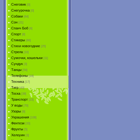
Снеговик
[0]
Снегурочка
[0]
Собаки
[64]
Сон
[21]
Спанч Боб
[6]
Спорт
[8]
Стикеры
[66]
Стихи новогодние
[25]
Стрела
[10]
Сумочки, кошельки
[11]
Сундук
[3]
Танцы
[54]
Телефоны
[19]
Техника
[17]
Тигр
[43]
Тоска
[39]
Транспорт
[23]
У воды
[70]
Узоры
[9]
Украшения
[108]
Фентези
[33]
Фрукты
[5]
Хелоуин
[3]