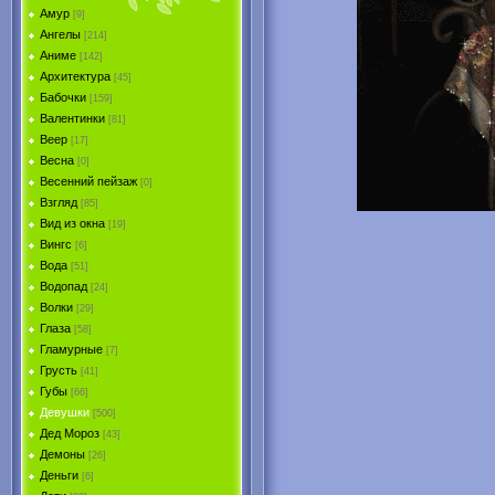
Амур
[9]
Ангелы
[214]
Аниме
[142]
Архитектура
[45]
Бабочки
[159]
Валентинки
[81]
Веер
[17]
Весна
[0]
Весенний пейзаж
[0]
Взгляд
[85]
Вид из окна
[19]
Вингс
[6]
Вода
[51]
Водопад
[24]
Волки
[29]
Глаза
[58]
Гламурные
[7]
Грусть
[41]
Губы
[66]
Девушки
[500]
Дед Мороз
[43]
Демоны
[26]
Деньги
[6]