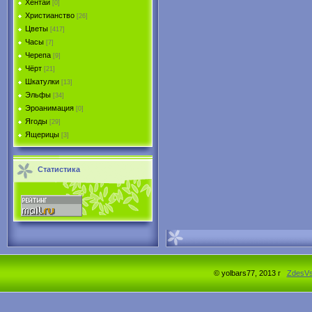
Хентай
[0]
Христианство
[26]
Цветы
[417]
Часы
[7]
Черепа
[9]
Чёрт
[21]
Шкатулки
[13]
Эльфы
[34]
Эроанимация
[0]
Ягоды
[29]
Ящерицы
[3]
Статистика
© yolbars77, 2013 г
ZdesV