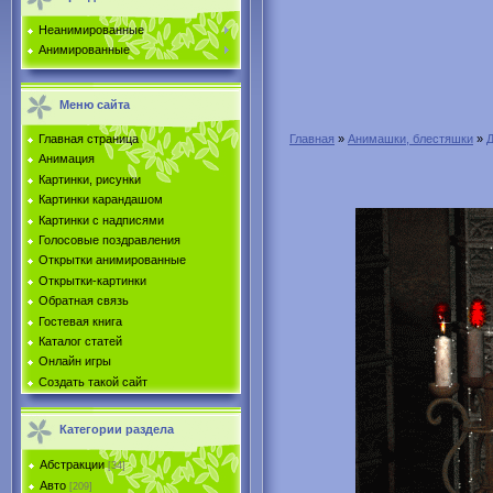
Неанимированные
Анимированные
Меню сайта
Главная страница
Главная
»
Анимашки, блестяшки
»
Анимация
Картинки, рисунки
Картинки карандашом
Картинки с надписями
Голосовые поздравления
Открытки анимированные
Открытки-картинки
Обратная связь
Гостевая книга
Каталог статей
Онлайн игры
Создать такой сайт
Категории раздела
Абстракции
[34]
Авто
[209]