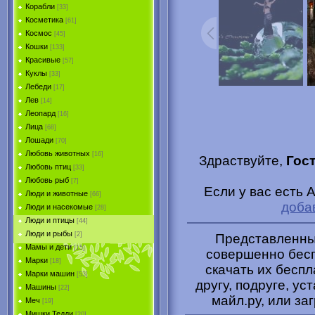
Корабли
[33]
Косметика
[61]
Космос
[45]
Кошки
[133]
Красивые
[57]
Куклы
[33]
Лебеди
[17]
Лев
[14]
Леопард
[16]
Лица
[68]
Лошади
[70]
Любовь животных
[16]
Здраствуйте,
Гос
Любовь птиц
[33]
Любовь рыб
[7]
Если у вас есть 
Люди и животные
[66]
доба
Люди и насекомые
[28]
Люди и птицы
[44]
Люди и рыбы
[2]
Представленные
Мамы и дети
[15]
совершенно бесп
Марки
[18]
скачать их беспл
Марки машин
[53]
другу, подруге, ус
Машины
[22]
майл.ру, или за
Меч
[19]
Мишки Тедди
[20]