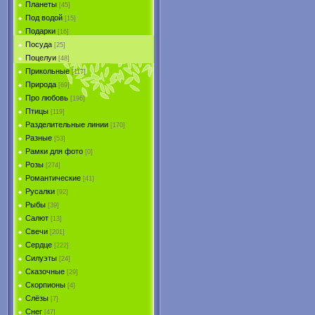
Планеты
[45]
Под водой
[15]
Подарки
[16]
Посуда
[25]
Поцелуи
[48]
Прикольные
[117]
Природа
[69]
Про любовь
[196]
Птицы
[119]
Разделительные линии
[170]
Разные
[53]
Рамки для фото
[0]
Розы
[274]
Романтические
[41]
Русалки
[92]
Рыбы
[39]
Салют
[13]
Свечи
[201]
Сердце
[222]
Силуэты
[24]
Сказочные
[29]
Скорпионы
[4]
Слёзы
[7]
Снег
[47]