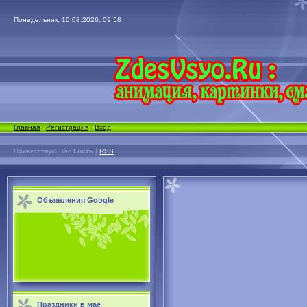
Понедельник, 10.08.2026, 09:58
Главная
|
Регистрация
|
Вход
Приветствую Вас
Гость
|
RSS
Объявления Google
Праздники в мае