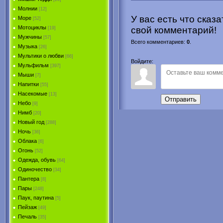
Молнии
[12]
У вас есть что сказ
Море
[52]
Мотоциклы
свой комментарий!
[19]
Мужчины
[57]
Всего комментариев
:
0
.
Музыка
[26]
Мультики о любви
[66]
Войдите:
Мульфильм
[397]
Мыши
[7]
Напитки
[55]
Насекомые
[13]
Отправить
Небо
[9]
Нимб
[20]
Новый год
[288]
Ночь
[36]
Облака
[6]
Огонь
[52]
Одежда, обувь
[64]
Одиночество
[34]
Пантера
[8]
Пары
[248]
Паук, паутина
[5]
Пейзаж
[49]
Печаль
[35]