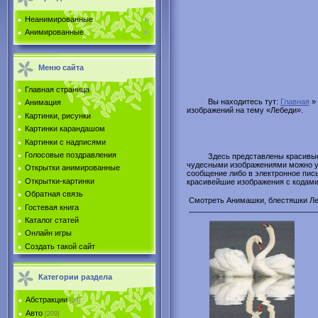
Неанимированные
Анимированные
Меню сайта
Главная страница
Вы находитесь тут:
Главная
»
Анимация
изображений на тему «Лебеди».
Картинки, рисунки
Картинки карандашом
Картинки с надписями
Голосовые поздравления
Здесь представлены красивые
чудесными изображениями можно укр
Открытки анимированные
сообщение либо в электронное пись
Открытки-картинки
красивейшие изображения с кодами 
Обратная связь
Смотреть Анимашки, блестяшки Леб
Гостевая книга
Каталог статей
Онлайн игры
Создать такой сайт
Категории раздела
Абстракции
[34]
Авто
[209]