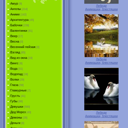
Амур
[9]
Лебеди
Ангелы
Анимашки, блестяшки
[214]
Аниме
[142]
Архитектура
[45]
Бабочки
[159]
Валентинки
[81]
Веер
[17]
Весна
[0]
Весенний пейзаж
[0]
Взгляд
[85]
Вид из окна
[19]
Лебеди
Анимашки, блестяшки
Вингс
[6]
Вода
[51]
Водопад
[24]
Волки
[29]
Глаза
[58]
Гламурные
[7]
Грусть
[41]
Губы
[66]
Девушки
[500]
Дед Мороз
Лебеди
[43]
Анимашки, блестяшки
Демоны
[26]
Деньги
[6]