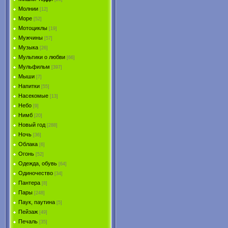
Молнии
[12]
Море
[52]
Мотоциклы
[19]
Мужчины
[57]
Музыка
[26]
Мультики о любви
[66]
Мульфильм
[397]
Мыши
[7]
Напитки
[55]
Насекомые
[13]
Небо
[9]
Нимб
[20]
Новый год
[288]
Ночь
[36]
Облака
[6]
Огонь
[52]
Одежда, обувь
[64]
Одиночество
[34]
Пантера
[8]
Пары
[248]
Паук, паутина
[5]
Пейзаж
[49]
Печаль
[35]