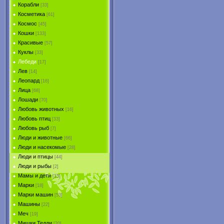
Корабли
[33]
Косметика
[61]
Космос
[45]
Кошки
[133]
Красивые
[57]
Куклы
[33]
Лебеди
[17]
Лев
[14]
Леопард
[16]
Лица
[68]
Лошади
[70]
Любовь животных
[16]
Любовь птиц
[33]
Любовь рыб
[7]
Люди и животные
[66]
Люди и насекомые
[28]
Люди и птицы
[44]
Люди и рыбы
[2]
Мамы и дети
[15]
Марки
[18]
Марки машин
[53]
Машины
[22]
Меч
[19]
Мишки Тедди
[20]