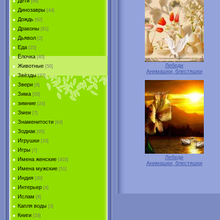
Дети
[88]
Динозавры
[44]
Дождь
[62]
Драконы
[61]
Дьявол
[2]
Еда
[25]
Ёлочка
[40]
Лебеди
Животные
[50]
Анимашки, блестяшки
Звёзды
[37]
Звери
[9]
Зима
[55]
зимние
[24]
Змеи
[7]
Знаменитости
[64]
Зодиак
[95]
Игрушки
[33]
Игры
[7]
Лебеди
Имена женские
[403]
Анимашки, блестяшки
Имена мужские
[51]
Индия
[20]
Интерьер
[4]
Ислам
[8]
Капля воды
[3]
Книги
[33]