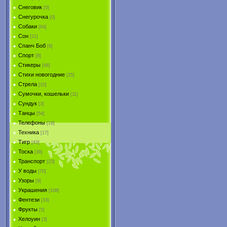
Снеговик
[0]
Снегурочка
[0]
Собаки
[64]
Сон
[21]
Спанч Боб
[6]
Спорт
[8]
Стикеры
[66]
Стихи новогодние
[25]
Стрела
[10]
Сумочки, кошельки
[11]
Сундук
[3]
Танцы
[54]
Телефоны
[19]
Техника
[17]
Тигр
[43]
Тоска
[39]
Транспорт
[23]
У воды
[70]
Узоры
[9]
Украшения
[108]
Фентези
[33]
Фрукты
[5]
Хелоуин
[3]