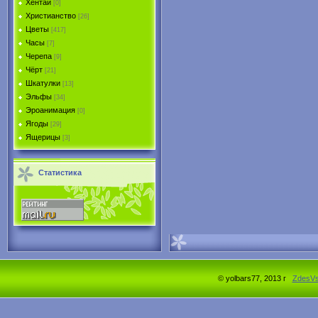
Хентай
[0]
Христианство
[26]
Цветы
[417]
Часы
[7]
Черепа
[9]
Чёрт
[21]
Шкатулки
[13]
Эльфы
[34]
Эроанимация
[0]
Ягоды
[29]
Ящерицы
[3]
Статистика
© yolbars77, 2013 г
ZdesV