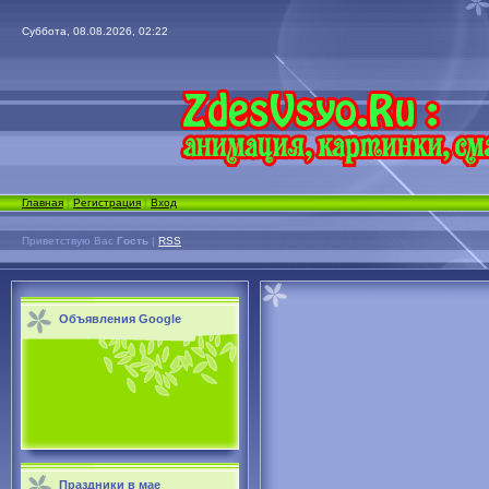
Суббота, 08.08.2026, 02:22
Главная
|
Регистрация
|
Вход
Приветствую Вас
Гость
|
RSS
Объявления Google
Праздники в мае