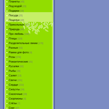
Планеты
[45]
Под водой
[15]
Подарки
[16]
Посуда
[25]
Поцелуи
[48]
Прикольные
[117]
Природа
[69]
Про любовь
[196]
Птицы
[119]
Разделительные линии
[170]
Разные
[53]
Рамки для фото
[0]
Розы
[274]
Романтические
[41]
Русалки
[92]
Рыбы
[39]
Салют
[13]
Свечи
[201]
Сердце
[222]
Силуэты
[24]
Сказочные
[29]
Скорпионы
[4]
Слёзы
[7]
Снег
[47]