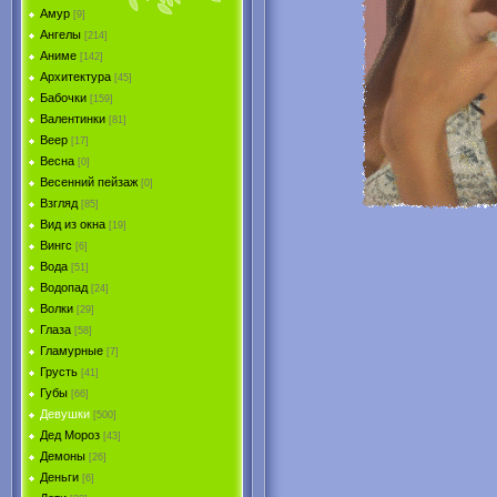
Амур
[9]
Ангелы
[214]
Аниме
[142]
Архитектура
[45]
Бабочки
[159]
Валентинки
[81]
Веер
[17]
Весна
[0]
Весенний пейзаж
[0]
Взгляд
[85]
Вид из окна
[19]
Вингс
[6]
Вода
[51]
Водопад
[24]
Волки
[29]
Глаза
[58]
Гламурные
[7]
Грусть
[41]
Губы
[66]
Девушки
[500]
Дед Мороз
[43]
Демоны
[26]
Деньги
[6]