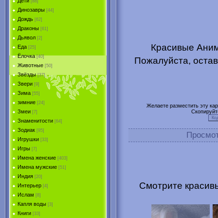
Дети
[88]
Динозавры
[44]
Дождь
[62]
Драконы
[61]
Дьявол
[2]
Красивые Аним
Еда
[25]
Ёлочка
[40]
Пожалуйста, остав
Животные
[50]
Звёзды
[37]
Звери
[9]
Зима
[55]
зимние
[24]
Желаете разместить эту карт
Скопируйт
Змеи
[7]
Знаменитости
[64]
Зодиак
[95]
Просмо
Игрушки
[33]
Игры
[7]
Имена женские
[403]
Имена мужские
[51]
Индия
[20]
Смотрите красивы
Интерьер
[4]
Ислам
[8]
Капля воды
[3]
Книги
[33]