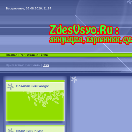
Воскресенье, 09.08.2026, 11:34
Главная
|
Регистрация
|
Вход
Приветствую Вас
Гость
|
RSS
Объявления Google
Праздники в мае