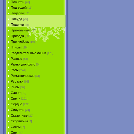
Планеты
[45]
Под водой
[15]
Подарки
[16]
Посуда
[25]
Поцелуи
[48]
Прикольные
[117]
Природа
[69]
Про любовь
[196]
Птицы
[119]
Разделительные линии
[170]
Разные
[53]
Рамки для фото
[0]
Розы
[274]
Романтические
[41]
Русалки
[92]
Рыбы
[39]
Салют
[13]
Свечи
[201]
Сердце
[222]
Силуэты
[24]
Сказочные
[29]
Скорпионы
[4]
Слёзы
[7]
Снег
[47]