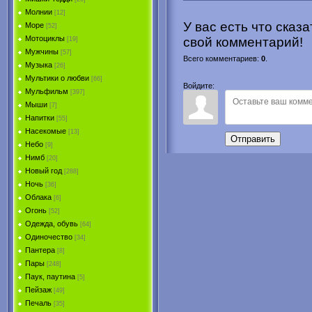
Молнии
[12]
У вас есть что сказ
Море
[52]
Мотоциклы
свой комментарий!
[19]
Мужчины
[57]
Всего комментариев
:
0
.
Музыка
[26]
Мультики о любви
[66]
Войдите:
Мульфильм
[397]
Мыши
[7]
Напитки
[55]
Насекомые
[13]
Отправить
Небо
[9]
Нимб
[20]
Новый год
[288]
Ночь
[36]
Облака
[6]
Огонь
[52]
Одежда, обувь
[64]
Одиночество
[34]
Пантера
[8]
Пары
[248]
Паук, паутина
[5]
Пейзаж
[49]
Печаль
[35]