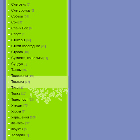
Снеговик
[0]
Снегурочка
[0]
Собаки
[64]
Сон
[21]
Спанч Боб
[6]
Спорт
[8]
Стикеры
[66]
Стихи новогодние
[25]
Стрела
[10]
Сумочки, кошельки
[11]
Сундук
[3]
Танцы
[54]
Телефоны
[19]
Техника
[17]
Тигр
[43]
Тоска
[39]
Транспорт
[23]
У воды
[70]
Узоры
[9]
Украшения
[108]
Фентези
[33]
Фрукты
[5]
Хелоуин
[3]