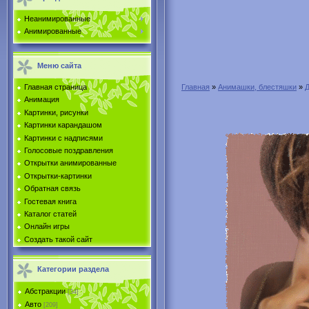
Неанимированные
Анимированные
Меню сайта
Главная страница
Главная
»
Анимашки, блестяшки
»
Анимация
Картинки, рисунки
Картинки карандашом
Картинки с надписями
Голосовые поздравления
Открытки анимированные
Открытки-картинки
Обратная связь
Гостевая книга
Каталог статей
Онлайн игры
Создать такой сайт
Категории раздела
Абстракции
[34]
Авто
[209]