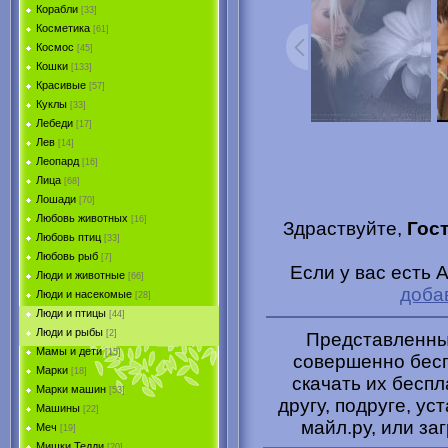
Корабли
[33]
Косметика
[61]
Космос
[45]
Кошки
[133]
Красивые
[57]
Куклы
[33]
Лебеди
[17]
Лев
[14]
Леопард
[16]
Лица
[68]
Лошади
[70]
Любовь животных
[16]
Здраствуйте,
Гос
Любовь птиц
[33]
Любовь рыб
[7]
Если у вас есть 
Люди и животные
[66]
доба
Люди и насекомые
[28]
Люди и птицы
[44]
Люди и рыбы
[2]
Представленные
Мамы и дети
[15]
совершенно бесп
Марки
[18]
скачать их беспл
Марки машин
[53]
другу, подруге, ус
Машины
[22]
майл.ру, или за
Меч
[19]
Мишки Тедди
[20]