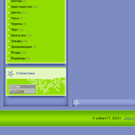
Хентай
[0]
Христианство
[26]
Цветы
[417]
Часы
[7]
Черепа
[9]
Чёрт
[21]
Шкатулки
[13]
Эльфы
[34]
Эроанимация
[0]
Ягоды
[29]
Ящерицы
[3]
Статистика
© yolbars77, 2013 г
ZdesV