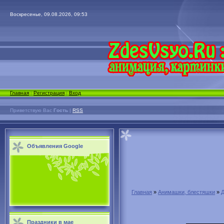
Воскресенье, 09.08.2026, 09:53
Главная
|
Регистрация
|
Вход
Приветствую Вас
Гость
|
RSS
Объявления Google
Главная
»
Анимашки, блестяшки
»
Праздники в мае