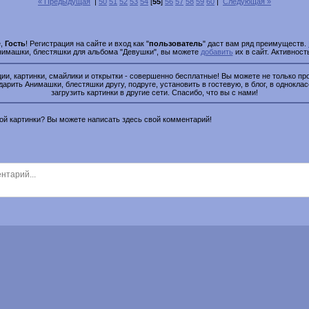
« Предыдущая
|
50
51
52
53
54
[
55
]
56
57
58
59
60
|
Следующая »
е,
Гость
! Регистрация на сайте и вход как "
пользователь
" даст вам ряд преимуществ.
Анимашки, блестяшки для альбома "Девушки", вы можете
добавить
их в сайт. Активност
и, картинки, смайлики и открытки - совершенно бесплатные! Вы можете не только про
дарить Анимашки, блестяшки другу, подруге, установить в гостевую, в блог, в одноклас
загрузить картинки в другие сети. Спасибо, что вы с нами!
этой картинки? Вы можете написать здесь свой комментарий!