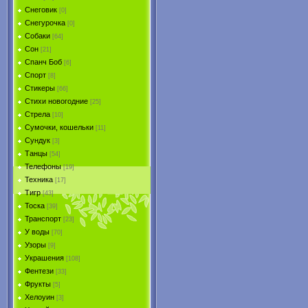
Снеговик
[0]
Снегурочка
[0]
Собаки
[64]
Сон
[21]
Спанч Боб
[6]
Спорт
[8]
Стикеры
[66]
Стихи новогодние
[25]
Стрела
[10]
Сумочки, кошельки
[11]
Сундук
[3]
Танцы
[54]
Телефоны
[19]
Техника
[17]
Тигр
[43]
Тоска
[39]
Транспорт
[23]
У воды
[70]
Узоры
[9]
Украшения
[108]
Фентези
[33]
Фрукты
[5]
Хелоуин
[3]