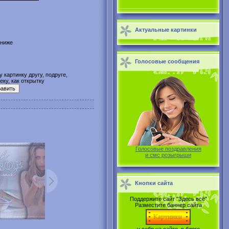
Актуальные картинки
 ниже
Голосовые сообщения
 картинку другу, подруге,
ку, как открытку
Голосовые поздравления
и смс розыгрыши
Кнопки сайта
Поддержите сайт "Здесь всё"
Разместите баннер сайта