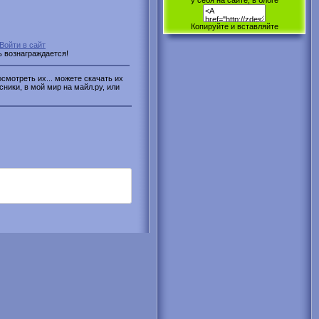
у себя на сайте, в блоге
Копируйте и вставляйте
Войти в сайт
ь вознаграждается!
смотреть их... можете скачать их
сники, в мой мир на майл.ру, или