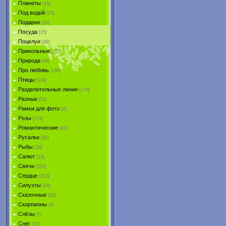
Планеты
[45]
Под водой
[15]
Подарки
[16]
Посуда
[25]
Поцелуи
[48]
Прикольные
[117]
Природа
[69]
Про любовь
[196]
Птицы
[119]
Разделительные линии
[170]
Разные
[53]
Рамки для фото
[0]
Розы
[274]
Романтические
[41]
Русалки
[92]
Рыбы
[39]
Салют
[13]
Свечи
[201]
Сердце
[222]
Силуэты
[24]
Сказочные
[29]
Скорпионы
[4]
Слёзы
[7]
Снег
[47]