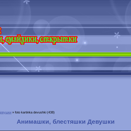
Девушки
» foto kartinka devushki (438)
Анимашки, блестяшки Девушки