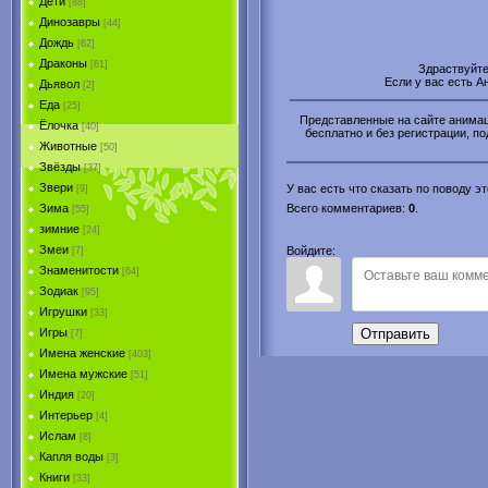
Дети
[88]
Динозавры
[44]
Дождь
[62]
Драконы
[61]
Здраствуйт
Если у вас есть 
Дьявол
[2]
Еда
[25]
Представленные на сайте анимаци
Ёлочка
[40]
бесплатно и без регистрации, по
Животные
[50]
Звёзды
[37]
Звери
У вас есть что сказать по поводу 
[9]
Зима
Всего комментариев
:
0
.
[55]
зимние
[24]
Змеи
Войдите:
[7]
Знаменитости
[64]
Зодиак
[95]
Игрушки
[33]
Игры
Отправить
[7]
Имена женские
[403]
Имена мужские
[51]
Индия
[20]
Интерьер
[4]
Ислам
[8]
Капля воды
[3]
Книги
[33]