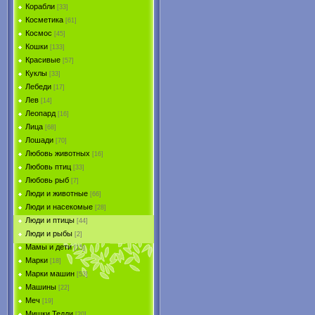
Корабли
[33]
Косметика
[61]
Космос
[45]
Кошки
[133]
Красивые
[57]
Куклы
[33]
Лебеди
[17]
Лев
[14]
Леопард
[16]
Лица
[68]
Лошади
[70]
Любовь животных
[16]
Любовь птиц
[33]
Любовь рыб
[7]
Люди и животные
[66]
Люди и насекомые
[28]
Люди и птицы
[44]
Люди и рыбы
[2]
Мамы и дети
[15]
Марки
[18]
Марки машин
[53]
Машины
[22]
Меч
[19]
Мишки Тедди
[20]