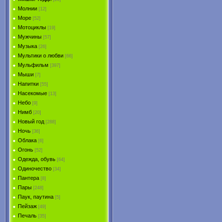
Молнии
[12]
Море
[52]
Мотоциклы
[19]
Мужчины
[57]
Музыка
[26]
Мультики о любви
[66]
Мульфильм
[397]
Мыши
[7]
Напитки
[55]
Насекомые
[13]
Небо
[9]
Нимб
[20]
Новый год
[288]
Ночь
[36]
Облака
[6]
Огонь
[52]
Одежда, обувь
[64]
Одиночество
[34]
Пантера
[8]
Пары
[248]
Паук, паутина
[5]
Пейзаж
[49]
Печаль
[35]