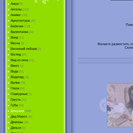
Амур
[9]
Ангелы
[214]
Аниме
[142]
Архитектура
[45]
Пожа
Бабочки
[159]
Валентинки
[81]
Веер
[17]
Весна
[0]
Желаете разместить эту
Скоп
Весенний пейзаж
[0]
Взгляд
[85]
Вид из окна
[19]
Вингс
[6]
Вода
[51]
Водопад
[24]
Волки
[29]
Глаза
[58]
Гламурные
[7]
Грусть
[41]
Губы
[66]
Девушки
[500]
Дед Мороз
[43]
Демоны
[26]
Деньги
[6]