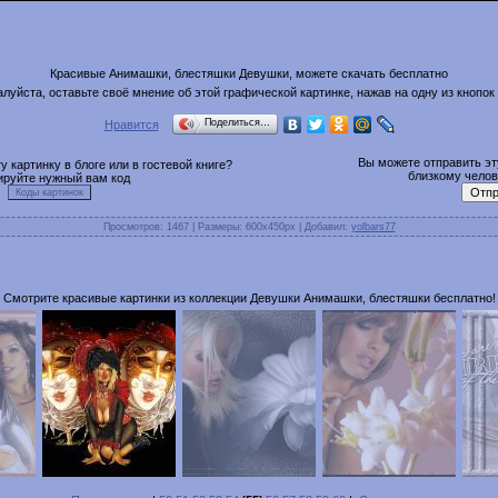
Красивые Анимашки, блестяшки Девушки, можете скачать бесплатно
луйста, оставьте своё мнение об этой графической картинке, нажав на одну из кнопок
Поделиться…
Нравится
Вы можете отправить эту
 картинку в блоге или в гостевой книге?
близкому челове
ируйте нужный вам код
Просмотров
: 1467 |
Размеры
: 600x450px |
Добавил
:
yolbars77
Смотрите красивые картинки из коллекции Девушки Анимашки, блестяшки бесплатно!