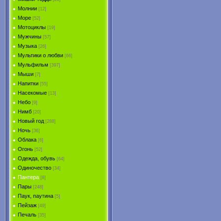
Молнии
[12]
Море
[52]
Мотоциклы
[19]
Мужчины
[57]
Музыка
[26]
Мультики о любви
[66]
Мульфильм
[397]
Мыши
[7]
Напитки
[55]
Насекомые
[13]
Небо
[9]
Нимб
[20]
Новый год
[288]
Ночь
[36]
Облака
[6]
Огонь
[52]
Одежда, обувь
[64]
Одиночество
[34]
Пантера
[8]
Пары
[248]
Паук, паутина
[5]
Пейзаж
[49]
Печаль
[35]