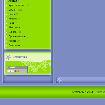
Хентай
[0]
Христианство
[26]
Цветы
[417]
Часы
[7]
Черепа
[9]
Чёрт
[21]
Шкатулки
[13]
Эльфы
[34]
Эроанимация
[0]
Ягоды
[29]
Ящерицы
[3]
Статистика
© yolbars77, 2013 г
ZdesV