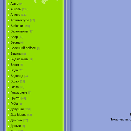
Амур
[9]
Ангелы
[214]
Аниме
[142]
Архитектура
[45]
Бабочки
[159]
Валентинки
[81]
Веер
[17]
Весна
[0]
Весенний пейзаж
[0]
Взгляд
[85]
Вид из окна
[19]
Вингс
[6]
Вода
[51]
Водопад
[24]
Волки
[29]
Глаза
[58]
Гламурные
[7]
Грусть
[41]
Губы
[66]
Девушки
[500]
Дед Мороз
[43]
Пожалуйста, о
Демоны
[26]
Деньги
[6]