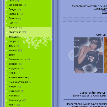
Дети
[88]
Динозавры
[44]
Желаете разместить эту карт
Скопируйт
Дождь
[62]
Драконы
[61]
Дьявол
[2]
Еда
[25]
Ёлочка
[40]
Животные
[50]
Смотрите
Звёзды
[37]
Звери
[9]
Зима
[55]
зимние
[24]
Змеи
[7]
Знаменитости
[64]
Зодиак
[95]
Игрушки
[33]
Игры
[7]
Имена женские
[403]
Имена мужские
[51]
Индия
[20]
Интерьер
[4]
Здраствуйте,
Гость
! 
Если у вас есть Анимашки,
Ислам
[8]
Капля воды
[3]
Представленные на сайте анимаци
Книги
[33]
можете скачать их бесплатно и