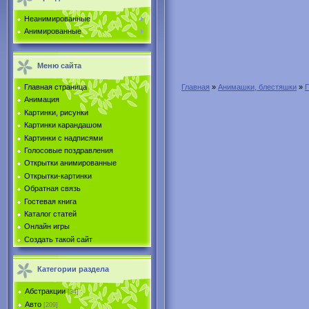
Неанимированные
Анимированные
Меню сайта
Главная страница
Главная
»
Анимашки, блестяшки
»
Анимация
Картинки, рисунки
Картинки карандашом
Картинки с надписями
Голосовые поздравления
Открытки анимированные
Открытки-картинки
Обратная связь
Гостевая книга
Каталог статей
Онлайн игры
Создать такой сайт
Категории раздела
Абстракции
[34]
Авто
[209]