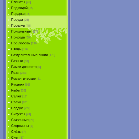
Планеты
[45]
Под водой
[15]
Подарки
[16]
Посуда
[25]
Поцелуи
[48]
Прикольные
[117]
Природа
[69]
Про любовь
[196]
Птицы
[119]
Разделительные линии
[170]
Разные
[53]
Рамки для фото
[0]
Розы
[274]
Романтические
[41]
Русалки
[92]
Рыбы
[39]
Салют
[13]
Свечи
[201]
Сердце
[222]
Силуэты
[24]
Сказочные
[29]
Скорпионы
[4]
Слёзы
[7]
Снег
[47]