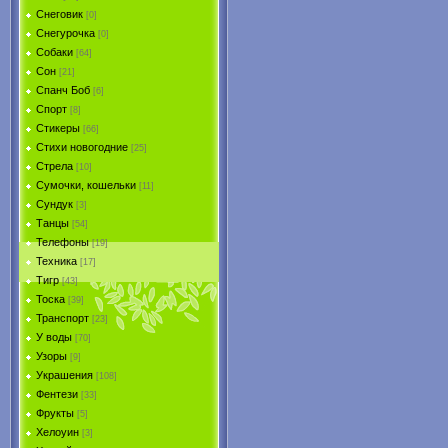
Снеговик
[0]
Снегурочка
[0]
Собаки
[64]
Сон
[21]
Спанч Боб
[6]
Спорт
[8]
Стикеры
[66]
Стихи новогодние
[25]
Стрела
[10]
Сумочки, кошельки
[11]
Сундук
[3]
Танцы
[54]
Телефоны
[19]
Техника
[17]
Тигр
[43]
Тоска
[39]
Транспорт
[23]
У воды
[70]
Узоры
[9]
Украшения
[108]
Фентези
[33]
Фрукты
[5]
Хелоуин
[3]