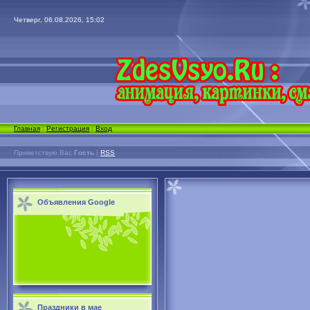
Четверг, 06.08.2026, 15:02
Главная
|
Регистрация
|
Вход
Приветствую Вас
Гость
|
RSS
Объявления Google
Праздники в мае