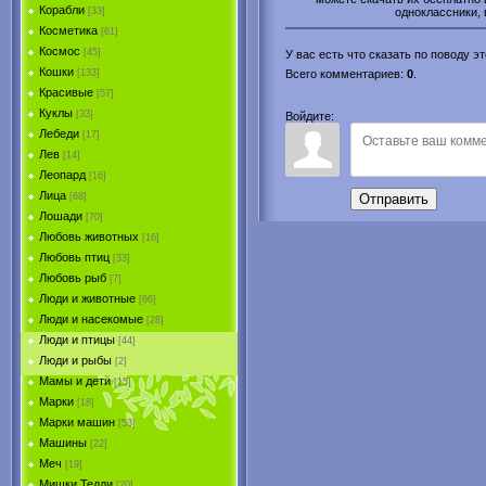
Корабли
одноклассники, 
[33]
Косметика
[61]
Космос
[45]
У вас есть что сказать по поводу 
Кошки
[133]
Всего комментариев
:
0
.
Красивые
[57]
Куклы
[33]
Войдите:
Лебеди
[17]
Лев
[14]
Леопард
[16]
Лица
[68]
Отправить
Лошади
[70]
Любовь животных
[16]
Любовь птиц
[33]
Любовь рыб
[7]
Люди и животные
[66]
Люди и насекомые
[28]
Люди и птицы
[44]
Люди и рыбы
[2]
Мамы и дети
[15]
Марки
[18]
Марки машин
[53]
Машины
[22]
Меч
[19]
Мишки Тедди
[20]