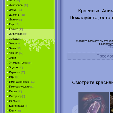
Дети
[88]
Динозавры
[44]
Красивые Аним
Дождь
[62]
Драконы
[61]
Пожалуйста, остав
Дьявол
[2]
Еда
[25]
Ёлочка
[40]
Животные
[50]
Звёзды
[37]
Желаете разместить эту карт
Звери
Скопируйт
[9]
Зима
[55]
зимние
[24]
Просмо
Змеи
[7]
Знаменитости
[64]
Зодиак
[95]
Игрушки
[33]
Игры
[7]
Смотрите красивы
Имена женские
[403]
Имена мужские
[51]
Индия
[20]
Интерьер
[4]
Ислам
[8]
Капля воды
[3]
Книги
[33]