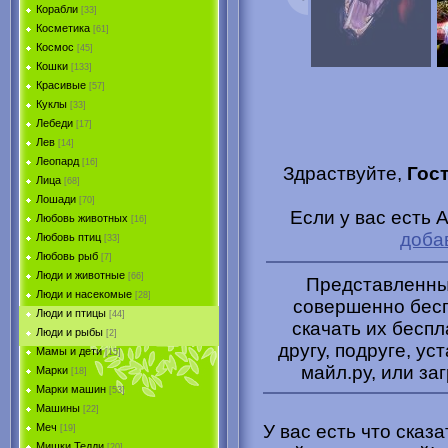
Корабли
[33]
Косметика
[61]
Космос
[45]
Кошки
[133]
Красивые
[57]
Куклы
[33]
Лебеди
[17]
Лев
[14]
Леопард
[16]
Здраствуйте,
Гос
Лица
[68]
Лошади
[70]
Если у вас есть 
Любовь животных
[16]
доба
Любовь птиц
[33]
Любовь рыб
[7]
Люди и животные
[66]
Представленные
Люди и насекомые
[28]
совершенно бесп
Люди и птицы
[44]
скачать их беспл
Люди и рыбы
[2]
другу, подруге, ус
Мамы и дети
[15]
майл.ру, или за
Марки
[18]
Марки машин
[53]
Машины
[22]
Меч
У вас есть что сказ
[19]
Мишки Тедди
[20]