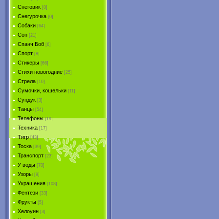
Снеговик
[0]
Снегурочка
[0]
Собаки
[64]
Сон
[21]
Спанч Боб
[6]
Спорт
[8]
Стикеры
[66]
Стихи новогодние
[25]
Стрела
[10]
Сумочки, кошельки
[11]
Сундук
[3]
Танцы
[54]
Телефоны
[19]
Техника
[17]
Тигр
[43]
Тоска
[39]
Транспорт
[23]
У воды
[70]
Узоры
[9]
Украшения
[108]
Фентези
[33]
Фрукты
[5]
Хелоуин
[3]