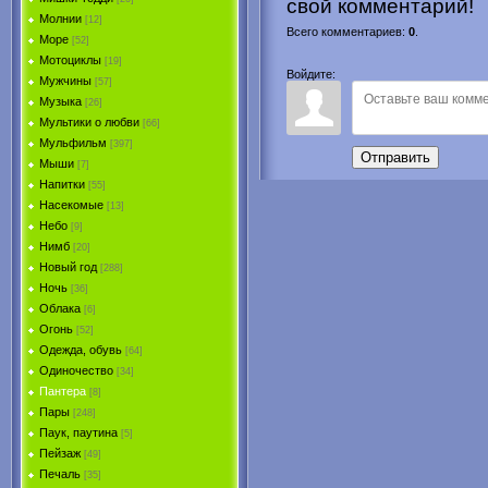
свой комментарий!
Молнии
[12]
Всего комментариев
:
0
.
Море
[52]
Мотоциклы
[19]
Войдите:
Мужчины
[57]
Музыка
[26]
Мультики о любви
[66]
Мульфильм
[397]
Отправить
Мыши
[7]
Напитки
[55]
Насекомые
[13]
Небо
[9]
Нимб
[20]
Новый год
[288]
Ночь
[36]
Облака
[6]
Огонь
[52]
Одежда, обувь
[64]
Одиночество
[34]
Пантера
[8]
Пары
[248]
Паук, паутина
[5]
Пейзаж
[49]
Печаль
[35]