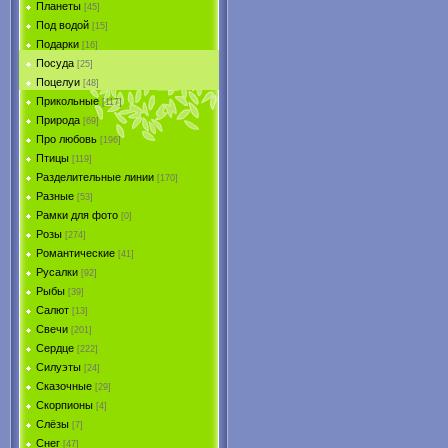
Планеты
[45]
Под водой
[15]
Подарки
[16]
Посуда
[25]
Поцелуи
[48]
Прикольные
[117]
Природа
[69]
Про любовь
[196]
Птицы
[119]
Разделительные линии
[170]
Разные
[53]
Рамки для фото
[0]
Розы
[274]
Романтические
[41]
Русалки
[92]
Рыбы
[39]
Салют
[13]
Свечи
[201]
Сердце
[222]
Силуэты
[24]
Сказочные
[29]
Скорпионы
[4]
Слёзы
[7]
Снег
[47]