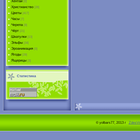
Хентай
[0]
Христианство
[26]
Цветы
[417]
Часы
[7]
Черепа
[9]
Чёрт
[21]
Шкатулки
[13]
Эльфы
[34]
Эроанимация
[0]
Ягоды
[29]
Ящерицы
[3]
Статистика
© yolbars77, 2013 г
ZdesV