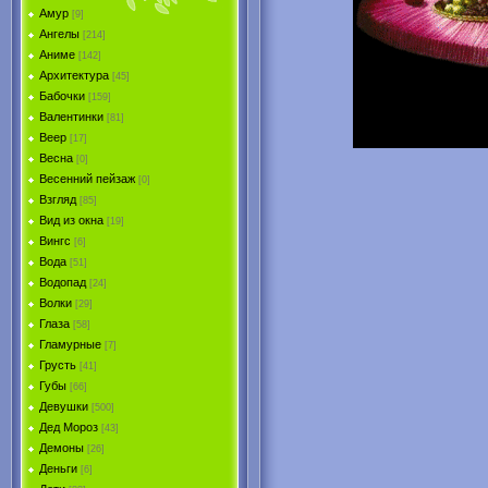
Амур
[9]
Ангелы
[214]
Аниме
[142]
Архитектура
[45]
Бабочки
[159]
Валентинки
[81]
Веер
[17]
Весна
[0]
Весенний пейзаж
[0]
Взгляд
[85]
Вид из окна
[19]
Вингс
[6]
Вода
[51]
Водопад
[24]
Волки
[29]
Глаза
[58]
Гламурные
[7]
Грусть
[41]
Губы
[66]
Девушки
[500]
Дед Мороз
[43]
Демоны
[26]
Деньги
[6]