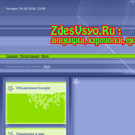
Четверг, 06.08.2026, 13:08
Главная
|
Регистрация
|
Вход
Приветствую Вас
Гость
|
RSS
Объявления Google
Праздники в мае