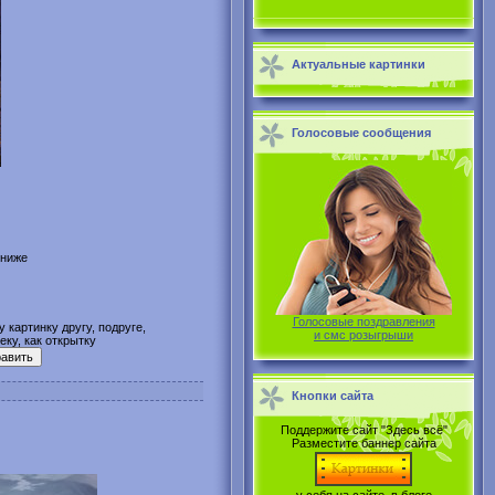
Актуальные картинки
Голосовые сообщения
 ниже
Голосовые поздравления
 картинку другу, подруге,
и смс розыгрыши
ку, как открытку
Кнопки сайта
Поддержите сайт "Здесь всё"
Разместите баннер сайта