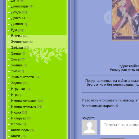
Дети
[88]
Динозавры
[44]
Дождь
[62]
Драконы
[61]
Дьявол
[2]
Еда
[25]
Ёлочка
[40]
Животные
[50]
Звёзды
[37]
Звери
[9]
Зима
[55]
зимние
[24]
Здраствуйт
Если у вас есть 
Змеи
[7]
Знаменитости
[64]
Представленные на сайте анимаци
Зодиак
[95]
бесплатно и без регистрации, по
Игрушки
[33]
Игры
[7]
У вас есть что сказать по поводу 
Имена женские
[403]
Всего комментариев
:
0
.
Имена мужские
[51]
Индия
[20]
Войдите:
Интерьер
[4]
Ислам
[8]
Капля воды
[3]
Книги
[33]