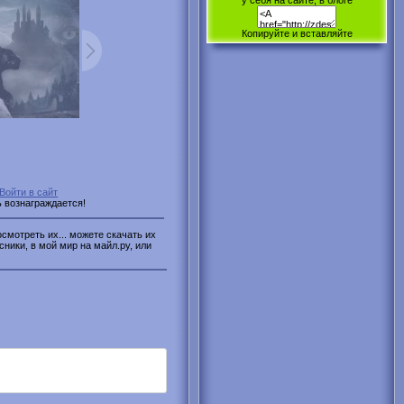
у себя на сайте, в блоге
Копируйте и вставляйте
Войти в сайт
ь вознаграждается!
смотреть их... можете скачать их
сники, в мой мир на майл.ру, или