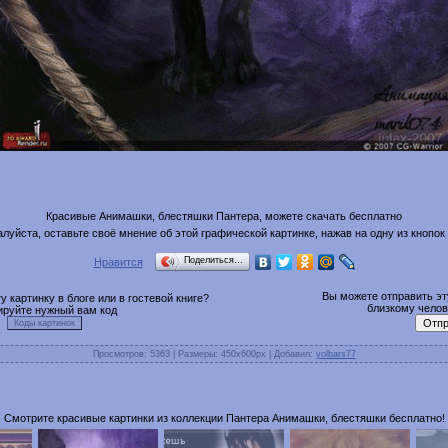
Красивые Анимашки, блестяшки Пантера, можете скачать бесплатно
луйста, оставьте своё мнение об этой графической картинке, нажав на одну из кнопок
Поделиться…
Нравится
Вы можете отправить эту
 картинку в блоге или в гостевой книге?
близкому челове
ируйте нужный вам код
Просмотров
: 5363 |
Размеры
: 450x600px |
Добавил
:
yolbars77
Смотрите красивые картинки из коллекции Пантера Анимашки, блестяшки бесплатно!