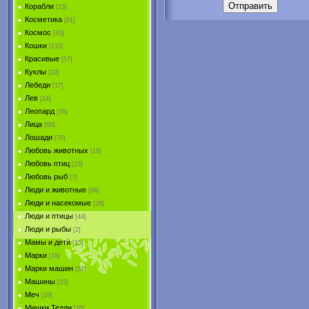
Отправить
Корабли
[33]
Косметика
[61]
Космос
[45]
Кошки
[133]
Красивые
[57]
Куклы
[33]
Лебеди
[17]
Лев
[14]
Леопард
[16]
Лица
[68]
Лошади
[70]
Любовь животных
[16]
Любовь птиц
[33]
Любовь рыб
[7]
Люди и животные
[66]
Люди и насекомые
[28]
Люди и птицы
[44]
Люди и рыбы
[2]
Мамы и дети
[15]
Марки
[18]
Марки машин
[53]
Машины
[22]
Меч
[19]
Мишки Тедди
[20]