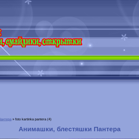
Пантера
» foto kartinka pantera (4)
Анимашки, блестяшки Пантера