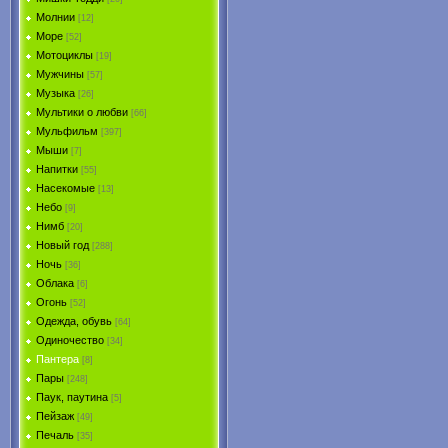
Молнии
[12]
Море
[52]
Мотоциклы
[19]
Мужчины
[57]
Музыка
[26]
Мультики о любви
[66]
Мульфильм
[397]
Мыши
[7]
Напитки
[55]
Насекомые
[13]
Небо
[9]
Нимб
[20]
Новый год
[288]
Ночь
[36]
Облака
[6]
Огонь
[52]
Одежда, обувь
[64]
Одиночество
[34]
Пантера
[8]
Пары
[248]
Паук, паутина
[5]
Пейзаж
[49]
Печаль
[35]