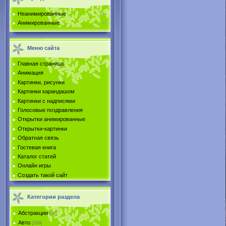
Неанимированные
Анимированные
Меню сайта
Главная страница
Анимация
Картинки, рисунки
Картинки карандашом
Картинки с надписями
Голосовые поздравления
Открытки анимированные
Открытки-картинки
Обратная связь
Гостевая книга
Каталог статей
Онлайн игры
Создать такой сайт
Категории раздела
Абстракции
[34]
Авто
[209]