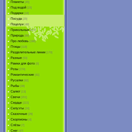
Планеты
[45]
Под водой
[15]
Подарки
[16]
Посуда
[25]
Поцелуи
[48]
Прикольные
[117]
Природа
[69]
Про любовь
[196]
Птицы
[119]
Разделительные линии
[170]
Разные
[53]
Рамки для фото
[0]
Розы
[274]
Романтические
[41]
Русалки
[92]
Рыбы
[39]
Салют
[13]
Свечи
[201]
Сердце
[222]
Силуэты
[24]
Сказочные
[29]
Скорпионы
[4]
Слёзы
[7]
Снег
[47]