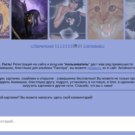
« Предыдущая
|
1
2
3
4
5
6
[
7
]
8
|
Следующая »
е,
Гость
! Регистрация на сайте и вход как "
пользователь
" даст вам ряд преимуществ.
Анимашки, блестяшки для альбома "Пантера", вы можете
добавить
их в сайт. Активност
и, картинки, смайлики и открытки - совершенно бесплатные! Вы можете не только про
дарить Анимашки, блестяшки другу, подруге, установить в гостевую, в блог, в одноклас
загрузить картинки в другие сети. Спасибо, что вы с нами!
этой картинки? Вы можете написать здесь свой комментарий!