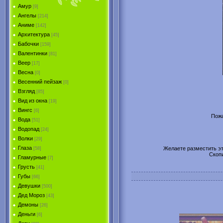
Амур
[9]
Ангелы
[214]
Аниме
[142]
Архитектура
[45]
Бабочки
[159]
Валентинки
[81]
Веер
[17]
Весна
[0]
Весенний пейзаж
[0]
Взгляд
[85]
Вид из окна
[19]
Вингс
[6]
Пожа
Вода
[51]
Водопад
[24]
Волки
[29]
Глаза
Желаете разместить эту
[58]
Скоп
Гламурные
[7]
Грусть
[41]
Губы
[66]
Девушки
[500]
Дед Мороз
[43]
Демоны
[26]
Деньги
[6]