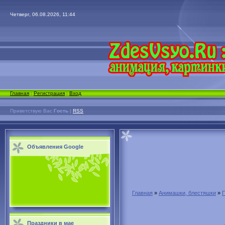
Четверг, 06.08.2026, 11:44
Главная
|
Регистрация
|
Вход
Приветствую Вас
Гость
|
RSS
Объявления Google
Главная
»
Анимашки, блестяшки
»
Праздники в мае