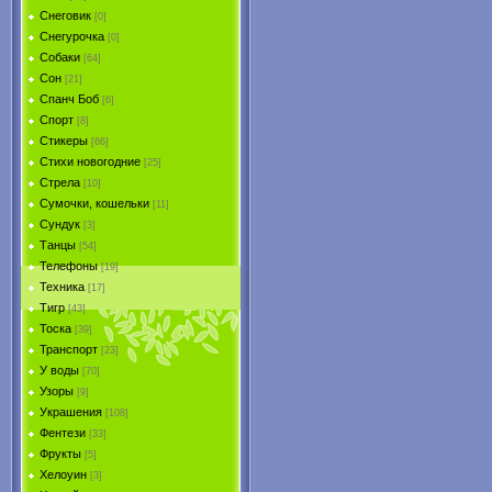
Снеговик
[0]
Снегурочка
[0]
Собаки
[64]
Сон
[21]
Спанч Боб
[6]
Спорт
[8]
Стикеры
[66]
Стихи новогодние
[25]
Стрела
[10]
Сумочки, кошельки
[11]
Сундук
[3]
Танцы
[54]
Телефоны
[19]
Техника
[17]
Тигр
[43]
Тоска
[39]
Транспорт
[23]
У воды
[70]
Узоры
[9]
Украшения
[108]
Фентези
[33]
Фрукты
[5]
Хелоуин
[3]