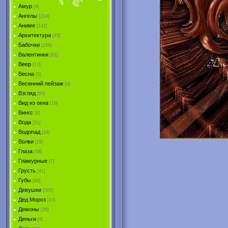
Амур
[9]
Ангелы
[214]
Аниме
[142]
Архитектура
[45]
Бабочки
[159]
Валентинки
[81]
Веер
[17]
Весна
[0]
Весенний пейзаж
[0]
Взгляд
[85]
Вид из окна
[19]
Вингс
[6]
Вода
[51]
Водопад
[24]
Волки
[29]
Глаза
[58]
Гламурные
[7]
Грусть
[41]
Губы
[66]
Девушки
[500]
Дед Мороз
[43]
Демоны
[26]
Деньги
[6]