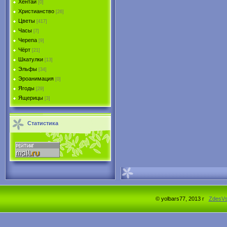
Хентай
[0]
Христианство
[26]
Цветы
[417]
Часы
[7]
Черепа
[9]
Чёрт
[21]
Шкатулки
[13]
Эльфы
[34]
Эроанимация
[0]
Ягоды
[29]
Ящерицы
[3]
Статистика
© yolbars77, 2013 г
ZdesV