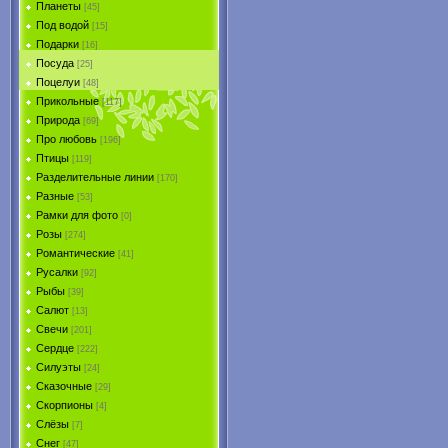
Планеты
[45]
Под водой
[15]
Подарки
[16]
Посуда
[25]
Поцелуи
[48]
Прикольные
[117]
Природа
[69]
Про любовь
[196]
Птицы
[119]
Разделительные линии
[170]
Разные
[53]
Рамки для фото
[0]
Розы
[274]
Романтические
[41]
Русалки
[92]
Рыбы
[39]
Салют
[13]
Свечи
[201]
Сердце
[222]
Силуэты
[24]
Сказочные
[29]
Скорпионы
[4]
Слёзы
[7]
Снег
[47]