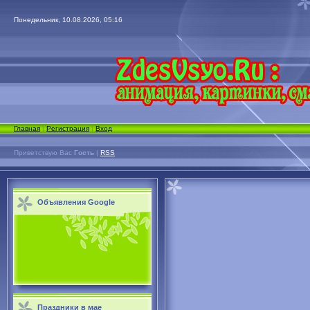
Понедельник, 10.08.2026, 05:16
Главная
|
Регистрация
|
Вход
Приветствую Вас
Гость
|
RSS
Объявления Google
Праздники в мае