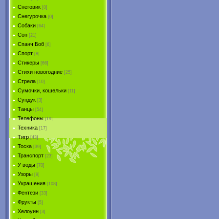
Снеговик
[0]
Снегурочка
[0]
Собаки
[64]
Сон
[21]
Спанч Боб
[6]
Спорт
[8]
Стикеры
[66]
Стихи новогодние
[25]
Стрела
[10]
Сумочки, кошельки
[11]
Сундук
[3]
Танцы
[54]
Телефоны
[19]
Техника
[17]
Тигр
[43]
Тоска
[39]
Транспорт
[23]
У воды
[70]
Узоры
[9]
Украшения
[108]
Фентези
[33]
Фрукты
[5]
Хелоуин
[3]