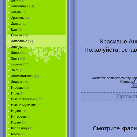
Дети
[88]
Динозавры
[44]
Дождь
[62]
Драконы
[61]
Дьявол
[2]
Еда
[25]
Ёлочка
[40]
Красивые Ани
Животные
[50]
Звёзды
[37]
Пожалуйста, остав
Звери
[9]
Зима
[55]
зимние
[24]
Змеи
[7]
Знаменитости
[64]
Желаете разместить эту карт
Скопируйт
Зодиак
[95]
Игрушки
[33]
Игры
[7]
Просмо
Имена женские
[403]
Имена мужские
[51]
Индия
[20]
Интерьер
[4]
Ислам
[8]
Смотрите краси
Капля воды
[3]
Книги
[33]