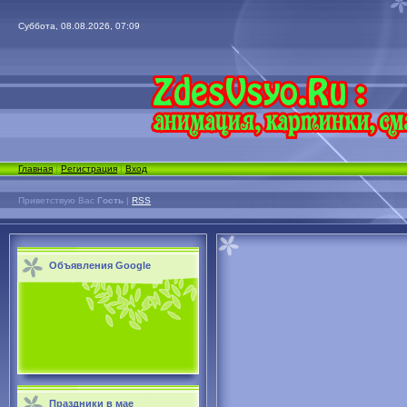
Суббота, 08.08.2026, 07:09
Главная
|
Регистрация
|
Вход
Приветствую Вас
Гость
|
RSS
Объявления Google
Праздники в мае