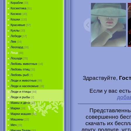
Корабли
[33]
Косметика
[61]
Космос
[45]
Кошки
[133]
Красивые
[57]
Куклы
[33]
Лебеди
[17]
Лев
[14]
Леопард
[16]
Лица
[68]
Лошади
[70]
Любовь животных
[16]
Любовь птиц
[33]
Любовь рыб
[7]
Здраствуйте,
Гос
Люди и животные
[66]
Люди и насекомые
[28]
Если у вас ест
Люди и птицы
[44]
доба
Люди и рыбы
[2]
Мамы и дети
[15]
Марки
[18]
Представленные
Марки машин
[53]
совершенно бесп
Машины
[22]
скачать их беспл
Меч
[19]
другу, подруге, ус
Мишки Тедди
[20]