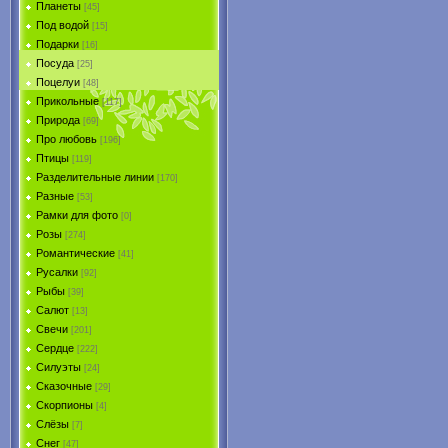
Планеты
[45]
Под водой
[15]
Подарки
[16]
Посуда
[25]
Поцелуи
[48]
Прикольные
[117]
Природа
[69]
Про любовь
[196]
Птицы
[119]
Разделительные линии
[170]
Разные
[53]
Рамки для фото
[0]
Розы
[274]
Романтические
[41]
Русалки
[92]
Рыбы
[39]
Салют
[13]
Свечи
[201]
Сердце
[222]
Силуэты
[24]
Сказочные
[29]
Скорпионы
[4]
Слёзы
[7]
Снег
[47]