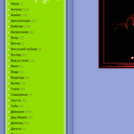
Амур
[9]
Ангелы
[214]
Аниме
[142]
Архитектура
[45]
Бабочки
[159]
Валентинки
[81]
Веер
[17]
Весна
[0]
Весенний пейзаж
[0]
Взгляд
[85]
Вид из окна
[19]
Вингс
[6]
Вода
[51]
Водопад
[24]
Волки
[29]
Глаза
[58]
Гламурные
[7]
Грусть
[41]
Губы
[66]
Девушки
[500]
Дед Мороз
[43]
Демоны
[26]
Деньги
[6]