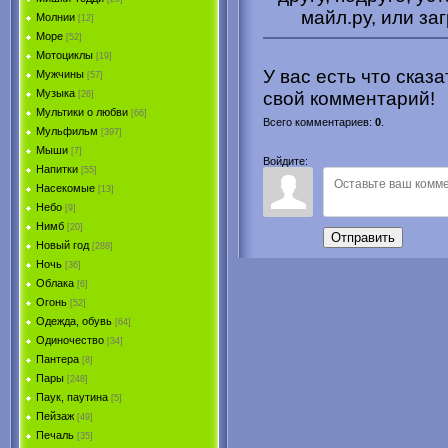
майл.ру, или за
Молнии
[12]
Море
[52]
Мотоциклы
[19]
У вас есть что сказ
Мужчины
[57]
Музыка
свой комментарий!
[26]
Мультики о любви
[66]
Всего комментариев
:
0
.
Мульфильм
[397]
Мыши
[7]
Войдите:
Напитки
[55]
Насекомые
[13]
Небо
[9]
Нимб
[20]
Отправить
Новый год
[288]
Ночь
[36]
Облака
[6]
Огонь
[52]
Одежда, обувь
[64]
Одиночество
[34]
Пантера
[8]
Пары
[248]
Паук, паутина
[5]
Пейзаж
[49]
Печаль
[35]