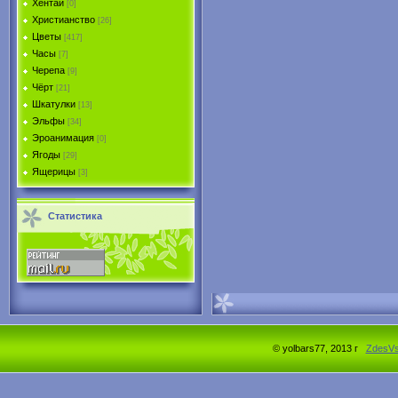
Хентай
[0]
Христианство
[26]
Цветы
[417]
Часы
[7]
Черепа
[9]
Чёрт
[21]
Шкатулки
[13]
Эльфы
[34]
Эроанимация
[0]
Ягоды
[29]
Ящерицы
[3]
Статистика
© yolbars77, 2013 г
ZdesV