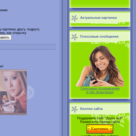
 ниже
Актуальные картинки
 картинку другу, подруге,
ку, как открытку
Голосовые сообщения
о!
Голосовые поздравления
и смс розыгрыши
Кнопки сайта
Поддержите сайт "Здесь всё"
Разместите баннер сайта