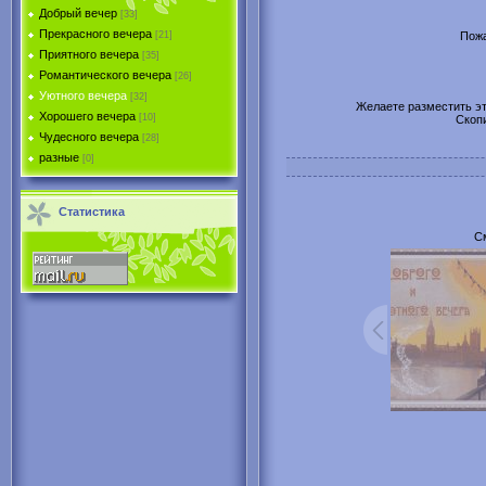
Добрый вечер
[33]
Прекрасного вечера
Пожа
[21]
Приятного вечера
[35]
Романтического вечера
[26]
Уютного вечера
[32]
Желаете разместить эту
Хорошего вечера
[10]
Скоп
Чудесного вечера
[28]
разные
[0]
Статистика
С