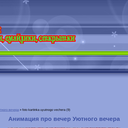
тного вечера
» foto kartinka uyutnogo vechera (9)
Анимация про вечер Уютного вечера