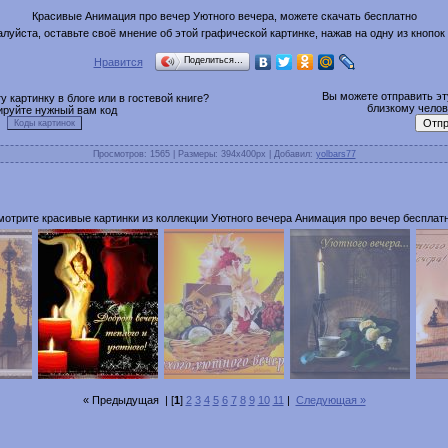
Красивые Анимация про вечер Уютного вечера, можете скачать бесплатно
луйста, оставьте своё мнение об этой графической картинке, нажав на одну из кнопок
Поделиться…
Нравится
Вы можете отправить эту
 картинку в блоге или в гостевой книге?
близкому челове
ируйте нужный вам код
Просмотров
: 1565 |
Размеры
: 394x400px |
Добавил
:
yolbars77
мотрите красивые картинки из коллекции Уютного вечера Анимация про вечер бесплатн
« Предыдущая
| [
1
]
2
3
4
5
6
7
8
9
10
11
|
Следующая »