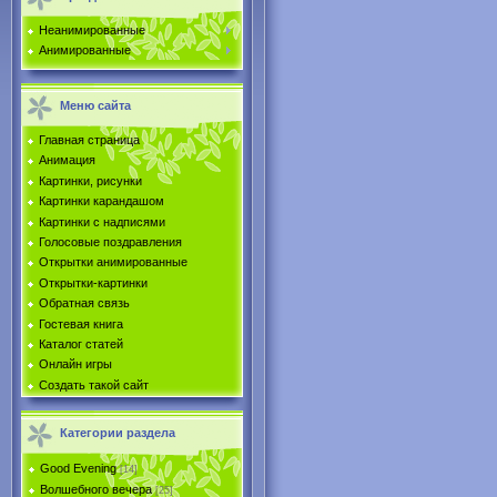
Неанимированные
Анимированные
Меню сайта
Главная страница
Анимация
Картинки, рисунки
Картинки карандашом
Картинки с надписями
Голосовые поздравления
Открытки анимированные
Открытки-картинки
Обратная связь
Гостевая книга
Каталог статей
Онлайн игры
Создать такой сайт
Категории раздела
Good Evening
[14]
Волшебного вечера
[25]