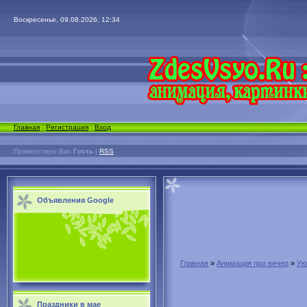
Воскресенье, 09.08.2026, 12:34
Главная
|
Регистрация
|
Вход
Приветствую Вас
Гость
|
RSS
Объявления Google
Главная
»
Анимация про вечер
»
Ую
Праздники в мае