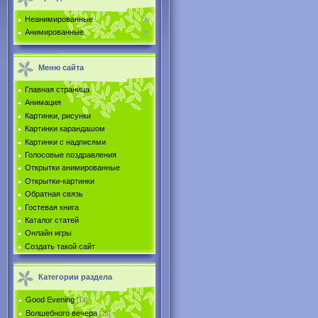
Неанимированные
Анимированные
Меню сайта
Главная страница
Анимация
Картинки, рисунки
Картинки карандашом
Картинки с надписями
Голосовые поздравления
Открытки анимированные
Открытки-картинки
Обратная связь
Гостевая книга
Каталог статей
Онлайн игры
Создать такой сайт
Категории раздела
Good Evening
[14]
Волшебного вечера
[25]