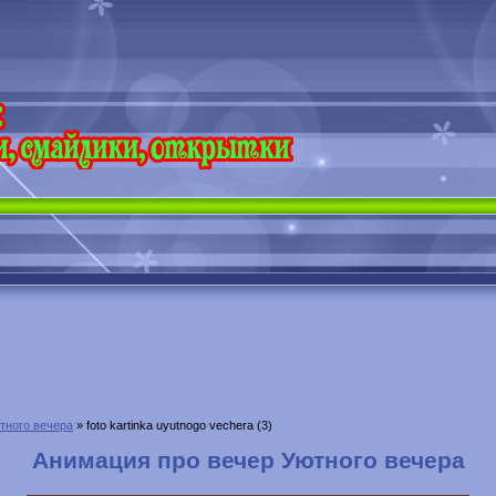
тного вечера
» foto kartinka uyutnogo vechera (3)
Анимация про вечер Уютного вечера