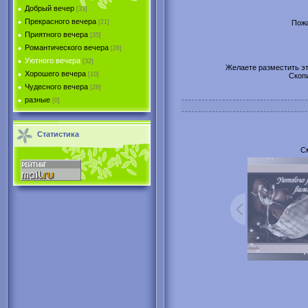
Добрый вечер
[33]
Прекрасного вечера
Пожа
[21]
Приятного вечера
[35]
Романтического вечера
[26]
Уютного вечера
[32]
Желаете разместить эту
Хорошего вечера
[10]
Скоп
Чудесного вечера
[28]
разные
[0]
Статистика
С