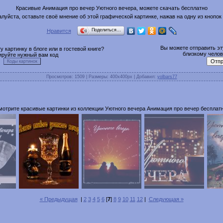
Красивые Анимация про вечер Уютного вечера, можете скачать бесплатно
луйста, оставьте своё мнение об этой графической картинке, нажав на одну из кнопок
Поделиться…
Нравится
Вы можете отправить эту
 картинку в блоге или в гостевой книге?
близкому челове
ируйте нужный вам код
Просмотров
: 1509 |
Размеры
: 400x400px |
Добавил
:
yolbars77
мотрите красивые картинки из коллекции Уютного вечера Анимация про вечер бесплатн
« Предыдущая
|
2
3
4
5
6
[
7
]
8
9
10
11
12
|
Следующая »