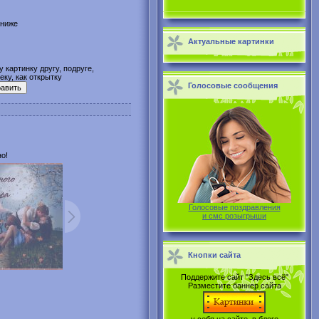
 ниже
Актуальные картинки
 картинку другу, подруге,
ку, как открытку
Голосовые сообщения
о!
Голосовые поздравления
и смс розыгрыши
Кнопки сайта
Поддержите сайт "Здесь всё"
Разместите баннер сайта