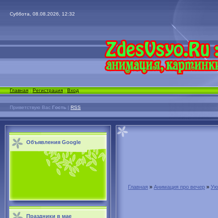
Суббота, 08.08.2026, 12:32
Главная
|
Регистрация
|
Вход
Приветствую Вас
Гость
|
RSS
Объявления Google
Главная
»
Анимация про вечер
»
Ую
Праздники в мае