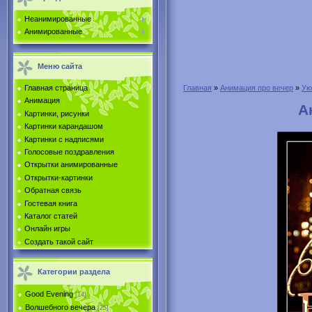
Неанимированные
Анимированные
Меню сайта
Главная страница
Главная
»
Анимация про вечер
»
Ую
Анимация
А
Картинки, рисунки
Картинки карандашом
Картинки с надписями
Голосовые поздравления
Открытки анимированные
Открытки-картинки
Обратная связь
Гостевая книга
Каталог статей
Онлайн игры
Создать такой сайт
Категории раздела
Good Evening
[14]
Волшебного вечера
[25]