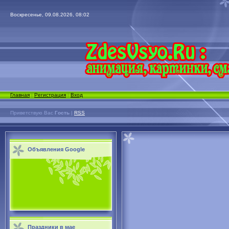
Воскресенье, 09.08.2026, 08:02
Главная
|
Регистрация
|
Вход
Приветствую Вас
Гость
|
RSS
Объявления Google
Праздники в мае