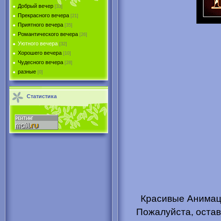
Добрый вечер
[33]
Прекрасного вечера
[21]
Приятного вечера
[35]
Романтического вечера
[26]
Уютного вечера
[32]
Хорошего вечера
[10]
Чудесного вечера
[28]
разные
[0]
Статистика
Красивые Анимаци
Пожалуйста, остав