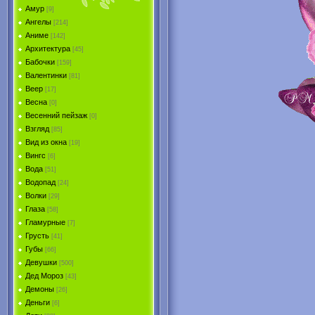
Амур
[9]
Ангелы
[214]
Аниме
[142]
Архитектура
[45]
Бабочки
[159]
Валентинки
[81]
Веер
[17]
Весна
[0]
Весенний пейзаж
[0]
Взгляд
[85]
Вид из окна
[19]
Вингс
[6]
Вода
[51]
Водопад
[24]
Волки
[29]
Глаза
[58]
Гламурные
[7]
Грусть
[41]
Губы
[66]
Девушки
[500]
Дед Мороз
[43]
Демоны
[26]
Деньги
[6]