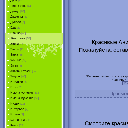
Дети
[88]
Динозавры
[44]
Дождь
[62]
Драконы
[61]
Дьявол
[2]
Еда
[25]
Ёлочка
[40]
Животные
[50]
Красивые Ани
Звёзды
[37]
Пожалуйста, остав
Звери
[9]
Зима
[55]
зимние
[24]
Змеи
[7]
Знаменитости
[64]
Желаете разместить эту карт
Зодиак
[95]
Скопируйт
Игрушки
[33]
Игры
[7]
Просмо
Имена женские
[403]
Имена мужские
[51]
Индия
[20]
Интерьер
[4]
Ислам
[8]
Капля воды
[3]
Смотрите красив
Книги
[33]