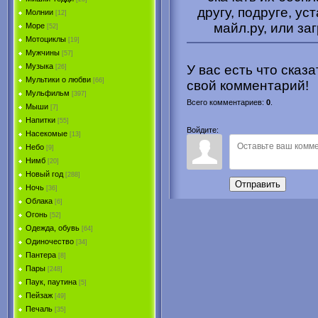
другу, подруге, ус
Молнии
[12]
майл.ру, или за
Море
[52]
Мотоциклы
[19]
Мужчины
[57]
Музыка
У вас есть что сказ
[26]
Мультики о любви
[66]
свой комментарий!
Мульфильм
[397]
Всего комментариев
:
0
.
Мыши
[7]
Напитки
[55]
Войдите:
Насекомые
[13]
Небо
[9]
Нимб
[20]
Новый год
[288]
Отправить
Ночь
[36]
Облака
[6]
Огонь
[52]
Одежда, обувь
[64]
Одиночество
[34]
Пантера
[8]
Пары
[248]
Паук, паутина
[5]
Пейзаж
[49]
Печаль
[35]