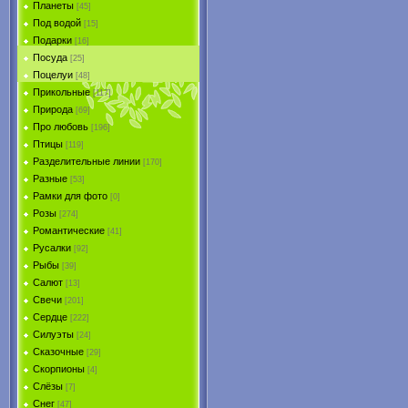
Планеты
[45]
Под водой
[15]
Подарки
[16]
Посуда
[25]
Поцелуи
[48]
Прикольные
[117]
Природа
[69]
Про любовь
[196]
Птицы
[119]
Разделительные линии
[170]
Разные
[53]
Рамки для фото
[0]
Розы
[274]
Романтические
[41]
Русалки
[92]
Рыбы
[39]
Салют
[13]
Свечи
[201]
Сердце
[222]
Силуэты
[24]
Сказочные
[29]
Скорпионы
[4]
Слёзы
[7]
Снег
[47]