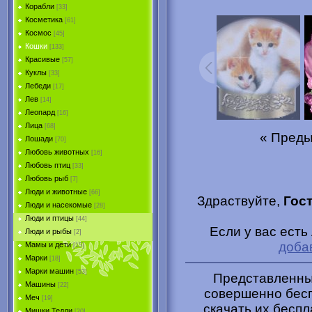
Корабли
[33]
Косметика
[61]
Космос
[45]
Кошки
[133]
Красивые
[57]
Куклы
[33]
Лебеди
[17]
Лев
[14]
Леопард
[16]
Лица
[68]
« Пред
Лошади
[70]
Любовь животных
[16]
Любовь птиц
[33]
Любовь рыб
[7]
Люди и животные
[66]
Здраствуйте,
Гос
Люди и насекомые
[28]
Люди и птицы
[44]
Если у вас есть
Люди и рыбы
[2]
доба
Мамы и дети
[15]
Марки
[18]
Марки машин
[53]
Представленные
Машины
[22]
совершенно бесп
Меч
[19]
скачать их беспл
Мишки Тедди
[20]