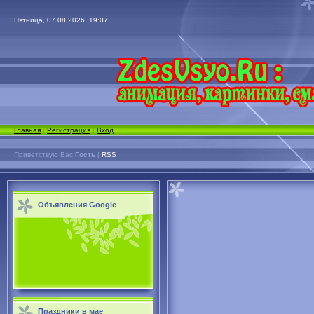
Пятница, 07.08.2026, 19:07
Главная
|
Регистрация
|
Вход
Приветствую Вас
Гость
|
RSS
Объявления Google
Праздники в мае