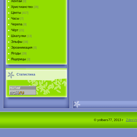
Хентай
[0]
Христианство
[26]
Цветы
[417]
Часы
[7]
Черепа
[9]
Чёрт
[21]
Шкатулки
[13]
Эльфы
[34]
Эроанимация
[0]
Ягоды
[29]
Ящерицы
[3]
Статистика
© yolbars77, 2013 г
ZdesV