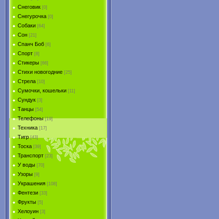
Снеговик
[0]
Снегурочка
[0]
Собаки
[64]
Сон
[21]
Спанч Боб
[6]
Спорт
[8]
Стикеры
[66]
Стихи новогодние
[25]
Стрела
[10]
Сумочки, кошельки
[11]
Сундук
[3]
Танцы
[54]
Телефоны
[19]
Техника
[17]
Тигр
[43]
Тоска
[39]
Транспорт
[23]
У воды
[70]
Узоры
[9]
Украшения
[108]
Фентези
[33]
Фрукты
[5]
Хелоуин
[3]