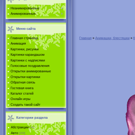
Неанимированные
Анимированные
Меню сайта
Главная страница
Главная
»
Анимашки, блестяшки
»
Анимация
Картинки, рисунки
Картинки карандашом
Картинки с надписями
Голосовые поздравления
Открытки анимированные
Открытки-картинки
Обратная связь
Гостевая книга
Каталог статей
Онлайн игры
Создать такой сайт
Категории раздела
Абстракции
[34]
Авто
[209]