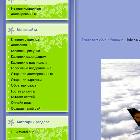
Неанимированные
Анимированные
Меню сайта
Главная страница
Главная
»
обои
»
Авиация
» foto kart
Анимация
Картинки, рисунки
Картинки карандашом
Картинки с надписями
Голосовые поздравления
Открытки анимированные
Открытки-картинки
Обратная связь
Гостевая книга
Каталог статей
Онлайн игры
Создать такой сайт
Категории раздела
FIFA World cup
[0]
Авиация
[22]