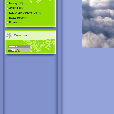
Города
[95]
Девушки
[21]
Кошачьих семейство
[81]
Вода, море
[45]
Волки
[19]
Статистика