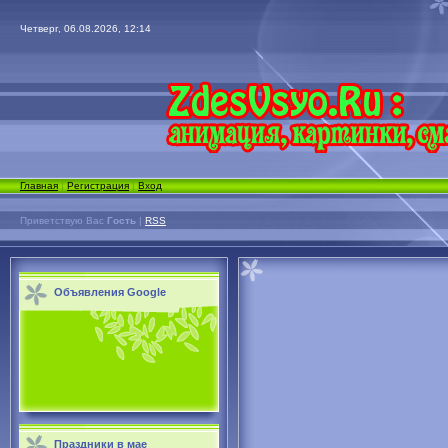
Четверг, 06.08.2026, 12:14
Главная
|
Регистрация
|
Вход
Приветствую Вас
Гость
|
RSS
Объявления Google
Праздники в мае