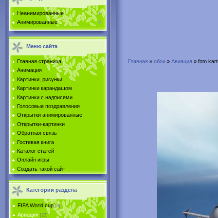
Неанимированные
Анимированные
Меню сайта
Главная страница
Главная
»
обои
»
Авиация
» foto kart
Анимация
Картинки, рисунки
Картинки карандашом
Картинки с надписями
Голосовые поздравления
Открытки анимированные
Открытки-картинки
Обратная связь
Гостевая книга
Каталог статей
Онлайн игры
Создать такой сайт
Категории раздела
FIFA World cup
[0]
Авиация
[22]