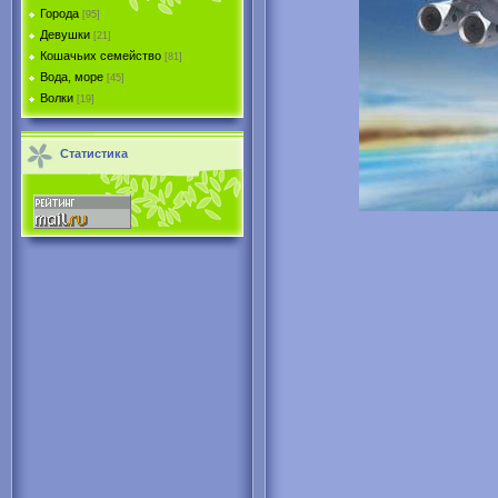
Города
[95]
Девушки
[21]
Кошачьих семейство
[81]
Вода, море
[45]
Волки
[19]
Статистика