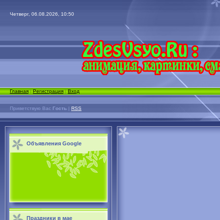
Четверг, 06.08.2026, 10:50
Главная
|
Регистрация
|
Вход
Приветствую Вас
Гость
|
RSS
Объявления Google
Праздники в мае