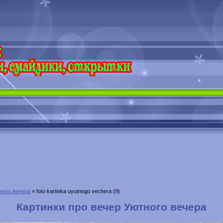
ного вечера
» foto kartinka uyutnogo vechera (9)
Картинки про вечер Уютного вечера