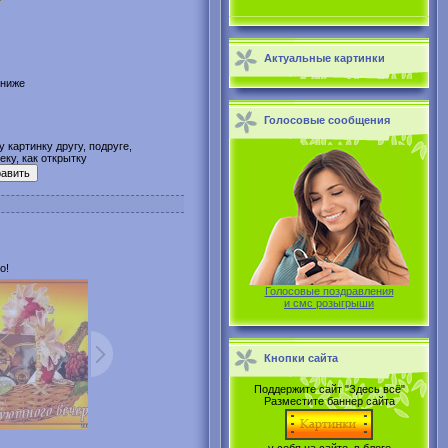
Актуальные картинки
 ниже
Голосовые сообщения
 картинку другу, подруге,
ку, как открытку
о!
Голосовые поздравления
и смс розыгрыши
Кнопки сайта
Поддержите сайт "Здесь всё"
Разместите баннер сайта