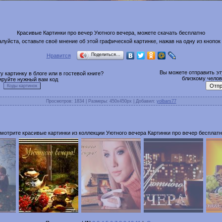
Красивые Картинки про вечер Уютного вечера, можете скачать бесплатно
луйста, оставьте своё мнение об этой графической картинке, нажав на одну из кнопок
Поделиться…
Нравится
Вы можете отправить эту
 картинку в блоге или в гостевой книге?
близкому челове
ируйте нужный вам код
Просмотров
: 1834 |
Размеры
: 450x450px |
Добавил
:
yolbars77
мотрите красивые картинки из коллекции Уютного вечера Картинки про вечер бесплатн