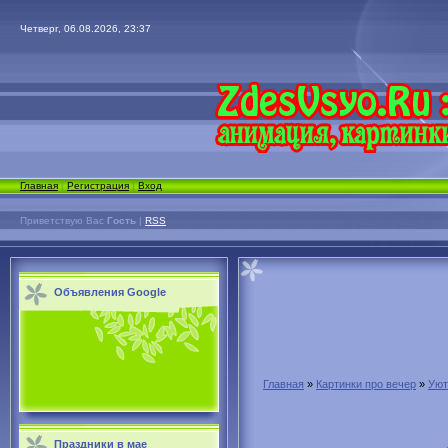
Четверг, 06.08.2026, 23:37
Главная
|
Регистрация
|
Вход
Приветствую Вас
Гость
|
RSS
Объявления Google
Главная
»
Картинки про вечер
»
Уют
Праздники в мае