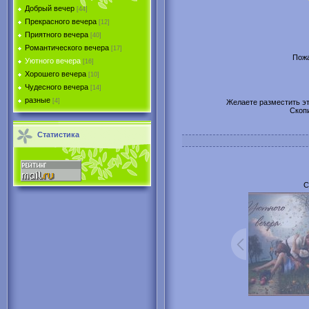
Добрый вечер
[44]
Прекрасного вечера
[12]
Приятного вечера
[40]
Романтического вечера
[17]
Пожа
Уютного вечера
[16]
Хорошего вечера
[10]
Чудесного вечера
[14]
разные
[4]
Желаете разместить эту
Скоп
Статистика
С