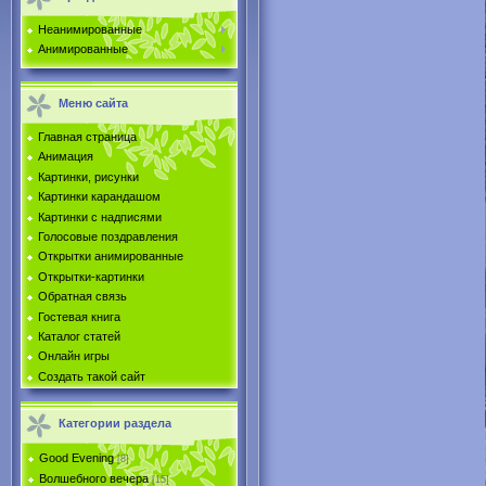
Неанимированные
Анимированные
Меню сайта
Главная страница
Анимация
Картинки, рисунки
Картинки карандашом
Картинки с надписями
Голосовые поздравления
Открытки анимированные
Открытки-картинки
Обратная связь
Гостевая книга
Каталог статей
Онлайн игры
Создать такой сайт
Категории раздела
Good Evening
[8]
Волшебного вечера
[15]