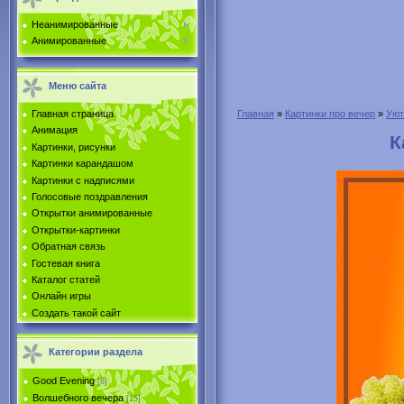
Неанимированные
Анимированные
Меню сайта
Главная страница
Главная
»
Картинки про вечер
»
Уют
Анимация
К
Картинки, рисунки
Картинки карандашом
Картинки с надписями
Голосовые поздравления
Открытки анимированные
Открытки-картинки
Обратная связь
Гостевая книга
Каталог статей
Онлайн игры
Создать такой сайт
Категории раздела
Good Evening
[8]
Волшебного вечера
[15]