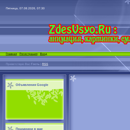
Пятница, 07.08.2026, 07:30
Главная
|
Регистрация
|
Вход
Приветствую Вас
Гость
|
RSS
Объявления Google
Праздники в мае