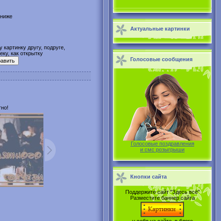
 ниже
Актуальные картинки
 картинку другу, подруге,
ку, как открытку
Голосовые сообщения
но!
Голосовые поздравления
и смс розыгрыши
Кнопки сайта
Поддержите сайт "Здесь всё"
Разместите баннер сайта