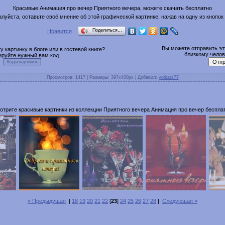
Красивые Анимация про вечер Приятного вечера, можете скачать бесплатно
луйста, оставьте своё мнение об этой графической картинке, нажав на одну из кнопок
Поделиться…
Нравится
Вы можете отправить эту
 картинку в блоге или в гостевой книге?
близкому челове
ируйте нужный вам код
Просмотров
: 1417 |
Размеры
: 397x400px |
Добавил
:
yolbars77
отрите красивые картинки из коллекции Приятного вечера Анимация про вечер бесплат
« Предыдущая
|
18
19
20
21
22
[
23
]
24
25
26
27
28
|
Следующая »