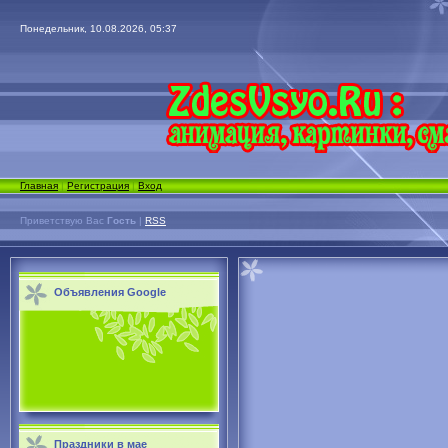
Понедельник, 10.08.2026, 05:37
Главная
|
Регистрация
|
Вход
Приветствую Вас
Гость
|
RSS
Объявления Google
Праздники в мае