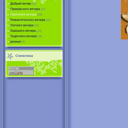
Добрый вечер
[33]
Прекрасного вечера
[21]
Приятного вечера
[35]
Романтического вечера
[26]
Уютного вечера
[32]
Хорошего вечера
[10]
Чудесного вечера
[28]
разные
[0]
Статистика