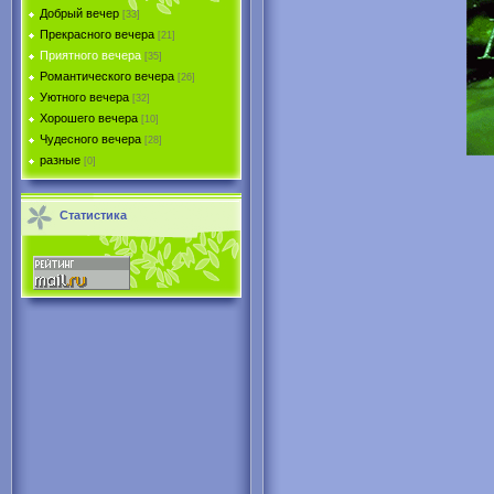
Добрый вечер
[33]
Прекрасного вечера
[21]
Приятного вечера
[35]
Романтического вечера
[26]
Уютного вечера
[32]
Хорошего вечера
[10]
Чудесного вечера
[28]
разные
[0]
Статистика