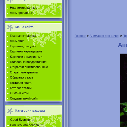
Неанимированные
Анимированные
Меню сайта
Главная страница
Главная
»
Анимация про вечер
»
Пр
Анимация
Ан
Картинки, рисунки
Картинки карандашом
Картинки с надписями
Голосовые поздравления
Открытки анимированные
Открытки-картинки
Обратная связь
Гостевая книга
Каталог статей
Онлайн игры
Создать такой сайт
Категории раздела
Good Evening
[14]
Волшебного вечера
[25]