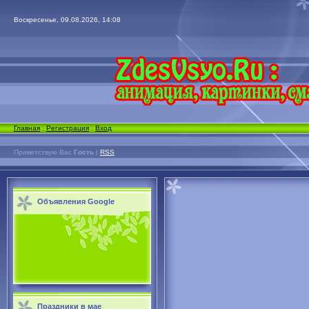
Воскресенье, 09.08.2026, 14:08
Главная
|
Регистрация
|
Вход
Приветствую Вас
Гость
|
RSS
Объявления Google
Праздники в мае