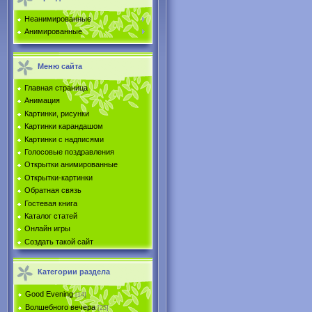
Неанимированные
Анимированные
Меню сайта
Главная страница
Анимация
Картинки, рисунки
Картинки карандашом
Картинки с надписями
Голосовые поздравления
Открытки анимированные
Открытки-картинки
Обратная связь
Гостевая книга
Каталог статей
Онлайн игры
Создать такой сайт
Категории раздела
Good Evening
[14]
Волшебного вечера
[25]