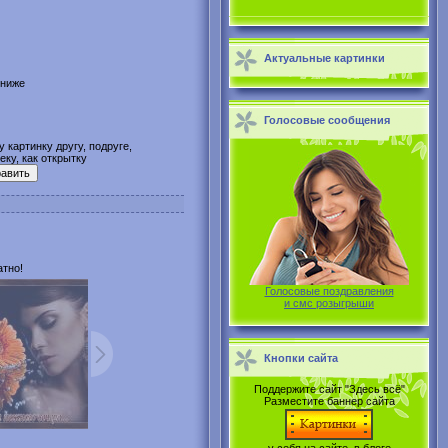
Актуальные картинки
 ниже
Голосовые сообщения
 картинку другу, подруге,
ку, как открытку
атно!
Голосовые поздравления
и смс розыгрыши
Кнопки сайта
Поддержите сайт "Здесь всё"
Разместите баннер сайта