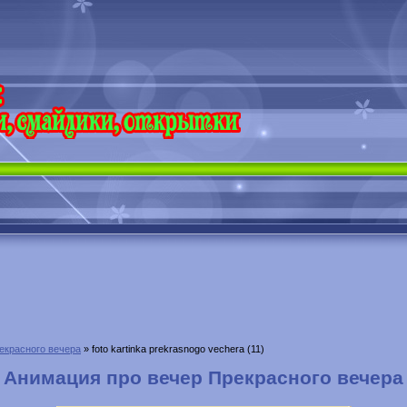
екрасного вечера
» foto kartinka prekrasnogo vechera (11)
Анимация про вечер Прекрасного вечера