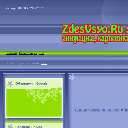
Четверг, 06.08.2026, 07:07
Главная
|
Регистрация
|
Вход
Приветствую Вас
Гость
|
RSS
Объявления Google
Главная
»
Анимация про вечер
»
Пр
Праздники в мае