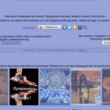
Красивые Анимация про вечер Прекрасного вечера, можете скачать бесплатно
луйста, оставьте своё мнение об этой графической картинке, нажав на одну из кнопок
Поделиться…
Нравится
Вы можете отправить эту
 картинку в блоге или в гостевой книге?
близкому челове
ируйте нужный вам код
Просмотров
: 1292 |
Размеры
: 325x450px |
Добавил
:
yolbars77
рите красивые картинки из коллекции Прекрасного вечера Анимация про вечер беспл