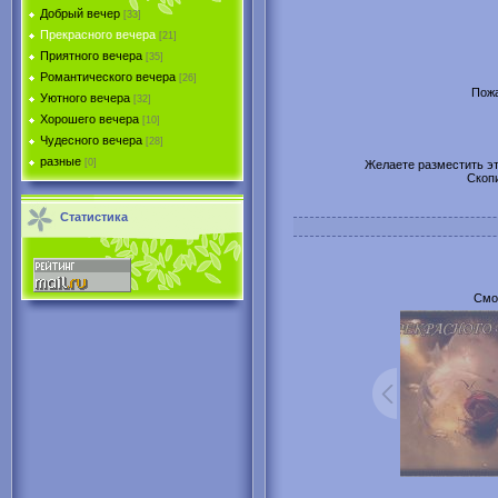
Добрый вечер
[33]
Прекрасного вечера
[21]
Приятного вечера
[35]
Романтического вечера
[26]
Пожа
Уютного вечера
[32]
Хорошего вечера
[10]
Чудесного вечера
[28]
разные
[0]
Желаете разместить эту
Скоп
Статистика
Смот