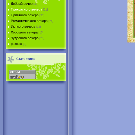
Добрый вечер
[33]
Прекрасного вечера
[21]
Приятного вечера
[35]
Романтического вечера
[26]
Уютного вечера
[32]
Хорошего вечера
[10]
Чудесного вечера
[28]
разные
[0]
Статистика