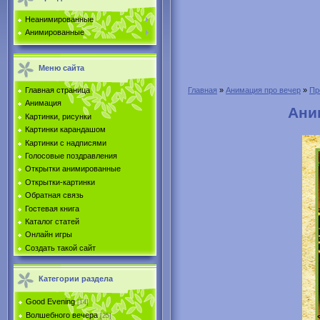
Неанимированные
Анимированные
Меню сайта
Главная страница
Главная
»
Анимация про вечер
»
Пр
Анимация
Ани
Картинки, рисунки
Картинки карандашом
Картинки с надписями
Голосовые поздравления
Открытки анимированные
Открытки-картинки
Обратная связь
Гостевая книга
Каталог статей
Онлайн игры
Создать такой сайт
Категории раздела
Good Evening
[14]
Волшебного вечера
[25]