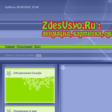
Суббота, 08.08.2026, 15:38
Главная
|
Регистрация
|
Вход
Приветствую Вас
Гость
|
RSS
Объявления Google
Праздники в мае