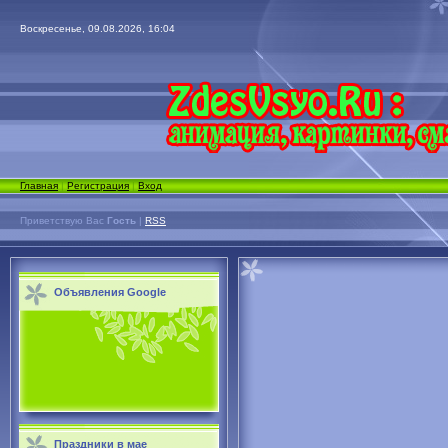
Воскресенье, 09.08.2026, 16:04
Главная
|
Регистрация
|
Вход
Приветствую Вас
Гость
|
RSS
Объявления Google
Праздники в мае