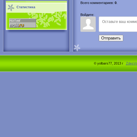
Всего комментариев
:
0
.
Статистика
Войдите:
Отправить
© yolbars77, 2013 г
ZdesV