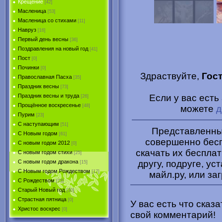
Крещение
[42]
Масленица
[53]
Масленица со стихами
[11]
Навруз
[16]
Первый день весны
[36]
Поздравления на новый год
[41]
Пост
[0]
Починки
[0]
Здраствуйте,
Гос
Православная Пасха
[35]
Праздник весны
[73]
Если у вас ест
Праздник весны и труда
[26]
Прощённое воскресенье
[48]
можете
д
Пурим
[23]
C наступающим
[51]
Представленные
С Новым годом
[61]
совершенно бесп
С новым годом 2012
[0]
скачать их беспла
С новым годом стихи
[25]
другу, подруге, ус
С новым годом дракона
[15]
C Новым годом Рождеством
[17]
майл.ру, или за
С Рождеством
[73]
Старый Новый год
[30]
Страстная пятница
[0]
У вас есть что сказ
Христоc воскрес
[0]
свой комментарий!