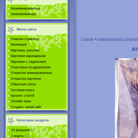
Неанимированные
Анимированные
Меню сайта
Главная страница
Главная
»
анимированные открытки
Анимация
а
Картинки, рисунки
Картинки карандашом
Картинки с надписями
Голосовые поздравления
Открытки анимированные
Открытки-картинки
Обратная связь
Гостевая книга
Каталог статей
Онлайн игры
Создать такой сайт
Категории раздела
23 февраля
[67]
1 марта
[18]