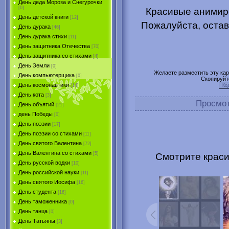
День деда Мороза и Снегурочки
[0]
Красивые анимир
День детской книги
[12]
Пожалуйста, остав
День дурака
[46]
День дурака стихи
[11]
День защитника Отечества
[70]
День защитника со стихами
[4]
День Земли
[0]
Желаете разместить эту карт
День компьютерщика
[0]
Скопируйт
День космонавтики
[14]
День кота
[3]
Просмо
День объятий
[21]
день Победы
[0]
День поэзии
[17]
День поэзии со стихами
[11]
День святого Валентина
[72]
День Валентина со стихами
[5]
Смотрите крас
День русской водки
[10]
День российской науки
[11]
День святого Иосифа
[16]
День студента
[16]
День таможенника
[0]
День танца
[0]
День Татьяны
[3]