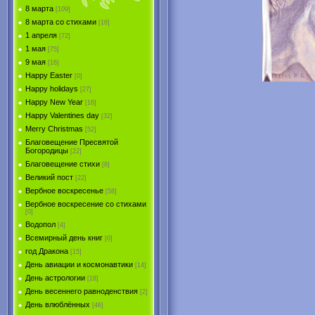
8 марта
[109]
8 марта со стихами
[16]
1 апреля
[72]
1 мая
[75]
9 мая
[16]
Happy Easter
[0]
Happy holidays
[27]
Happy New Year
[16]
Happy Valentines day
[32]
Merry Christmas
[52]
Благовещение Пресвятой
Богородицы
[22]
Благовещение стихи
[8]
Великий пост
[22]
Вербное воскресенье
[58]
Вербное воскресение со стихами
[0]
Водопол
[4]
Всемирный день книг
[0]
год Дракона
[15]
День авиации и космонавтики
[14]
День астрологии
[18]
День весеннего равноденствия
[2]
День влюблённых
[46]