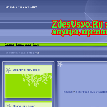
Пятница, 07.08.2026, 16:10
Главная
|
Регистрация
|
Вход
Приветствую Вас
Гость
|
RSS
Объявления Google
Главная
»
анимированные открытки
Праздники в мае