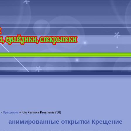
»
Крещение
» foto kartinka Kreshenie (36)
анимированные открытки Крещение