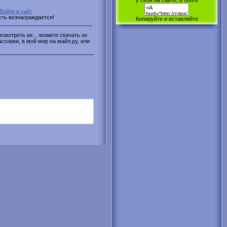
у себя на сайте, в блоге
Войти в сайт
сть вознаграждается!
Копируйте и вставляйте
смотреть их... можете скачать их
ассники, в мой мир на майл.ру, или