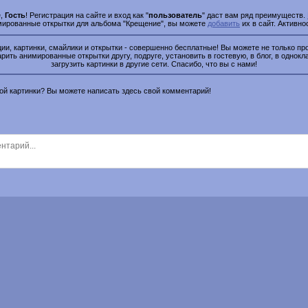
е,
Гость
! Регистрация на сайте и вход как "
пользователь
" даст вам ряд преимуществ.
имированные открытки для альбома "Крещение", вы можете
добавить
их в сайт. Активно
и, картинки, смайлики и открытки - совершенно бесплатные! Вы можете не только про
рить анимированные открытки другу, подруге, установить в гостевую, в блог, в однокл
загрузить картинки в другие сети. Спасибо, что вы с нами!
этой картинки? Вы можете написать здесь свой комментарий!