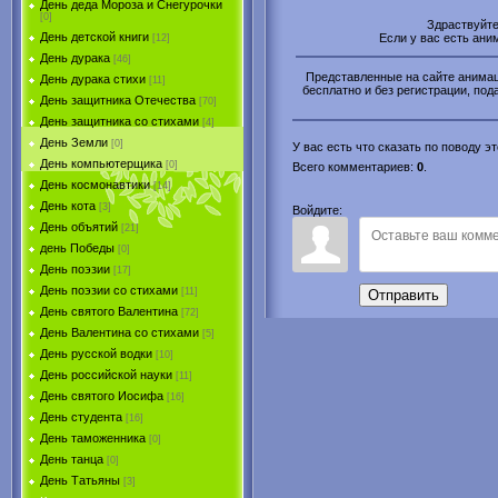
День деда Мороза и Снегурочки
[0]
Здраствуйт
День детской книги
Если у вас есть ан
[12]
День дурака
[46]
Представленные на сайте анимаци
День дурака стихи
[11]
бесплатно и без регистрации, пода
День защитника Отечества
[70]
День защитника со стихами
[4]
День Земли
[0]
У вас есть что сказать по поводу 
День компьютерщика
[0]
Всего комментариев
:
0
.
День космонавтики
[14]
День кота
[3]
Войдите:
День объятий
[21]
день Победы
[0]
День поэзии
[17]
День поэзии со стихами
[11]
Отправить
День святого Валентина
[72]
День Валентина со стихами
[5]
День русской водки
[10]
День российской науки
[11]
День святого Иосифа
[16]
День студента
[16]
День таможенника
[0]
День танца
[0]
День Татьяны
[3]