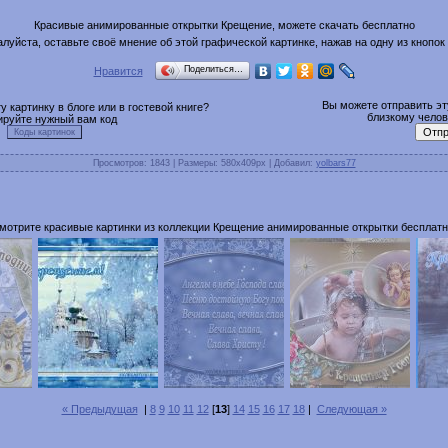
Красивые анимированные открытки Крещение, можете скачать бесплатно
луйста, оставьте своё мнение об этой графической картинке, нажав на одну из кнопок
Поделиться…
Нравится
Вы можете отправить эту
 картинку в блоге или в гостевой книге?
близкому челове
ируйте нужный вам код
Просмотров
: 1843 |
Размеры
: 580x409px |
Добавил
:
yolbars77
мотрите красивые картинки из коллекции Крещение анимированные открытки бесплатн
« Предыдущая
|
8
9
10
11
12
[
13
]
14
15
16
17
18
|
Следующая »