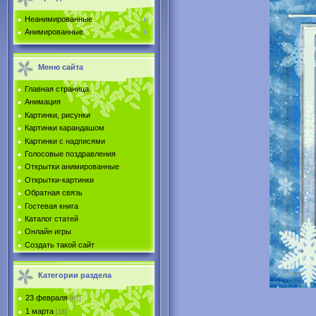
Неанимированные
Анимированные
Меню сайта
Главная страница
Анимация
Картинки, рисунки
Картинки карандашом
Картинки с надписями
Голосовые поздравления
Открытки анимированные
Открытки-картинки
Обратная связь
Гостевая книга
Каталог статей
Онлайн игры
Создать такой сайт
Категории раздела
23 февраля
[67]
1 марта
[18]