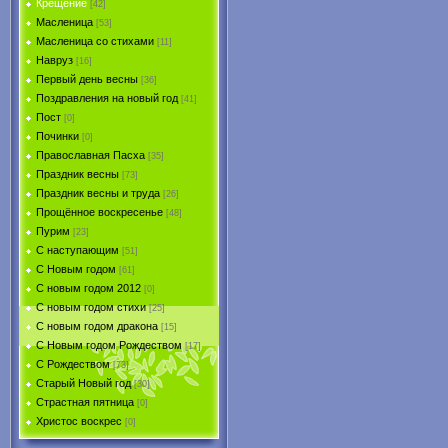
Крещение
[42]
Масленица
[53]
Масленица со стихами
[11]
Навруз
[16]
Первый день весны
[36]
Поздравления на новый год
[41]
Пост
[0]
Починки
[0]
Православная Пасха
[35]
Праздник весны
[73]
Праздник весны и труда
[26]
Прощённое воскресенье
[48]
Пурим
[23]
C наступающим
[51]
С Новым годом
[61]
С новым годом 2012
[0]
С новым годом стихи
[25]
С новым годом дракона
[15]
C Новым годом Рождеством
[17]
С Рождеством
[73]
Старый Новый год
[30]
Страстная пятница
[0]
Христоc воскрес
[0]