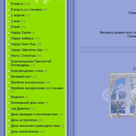
8 марта
[109]
8 марта со стихами
[16]
Пожа
1 апреля
[72]
1 мая
[75]
9 мая
[16]
Желаете разместить эту
Happy Easter
[0]
Скоп
Happy holidays
[27]
Happy New Year
[16]
Happy Valentines day
[32]
Merry Christmas
[52]
Благовещение Пресвятой
Богородицы
[22]
С
Благовещение стихи
[8]
Великий пост
[22]
Вербное воскресенье
[58]
Вербное воскресение со стихами
[0]
Водопол
[4]
Всемирный день книг
[0]
год Дракона
[15]
День авиации и космонавтики
[14]
День астрологии
[18]
День весеннего равноденствия
[2]
День влюблённых
[46]