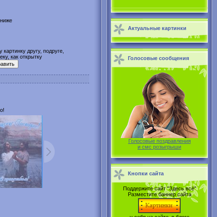
 ниже
Актуальные картинки
 картинку другу, подруге,
ку, как открытку
Голосовые сообщения
о!
Голосовые поздравления
и смс розыгрыши
Кнопки сайта
Поддержите сайт "Здесь всё"
Разместите баннер сайта