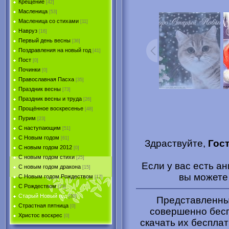
Крещение
[42]
Масленица
[53]
Масленица со стихами
[11]
Навруз
[16]
Первый день весны
[36]
Поздравления на новый год
[41]
Пост
[0]
Починки
[0]
Православная Пасха
[35]
Праздник весны
[73]
Праздник весны и труда
[26]
Прощённое воскресенье
[48]
Пурим
[23]
C наступающим
[51]
С Новым годом
[61]
Здраствуйте,
Гос
С новым годом 2012
[0]
С новым годом стихи
[25]
Если у вас есть а
С новым годом дракона
[15]
вы может
C Новым годом Рождеством
[17]
С Рождеством
[73]
Старый Новый год
[30]
Представленные
Страстная пятница
[0]
совершенно бесп
Христоc воскрес
[0]
скачать их беспла