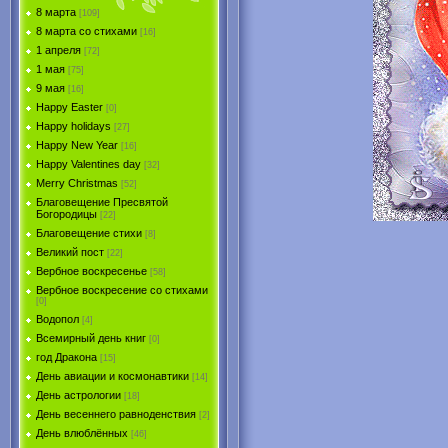
8 марта
[109]
8 марта со стихами
[16]
1 апреля
[72]
1 мая
[75]
9 мая
[16]
Happy Easter
[0]
Happy holidays
[27]
Happy New Year
[16]
Happy Valentines day
[32]
Merry Christmas
[52]
Благовещение Пресвятой
Богородицы
[22]
Благовещение стихи
[8]
Великий пост
[22]
Вербное воскресенье
[58]
Вербное воскресение со стихами
[0]
Водопол
[4]
Всемирный день книг
[0]
год Дракона
[15]
День авиации и космонавтики
[14]
День астрологии
[18]
День весеннего равноденствия
[2]
День влюблённых
[46]