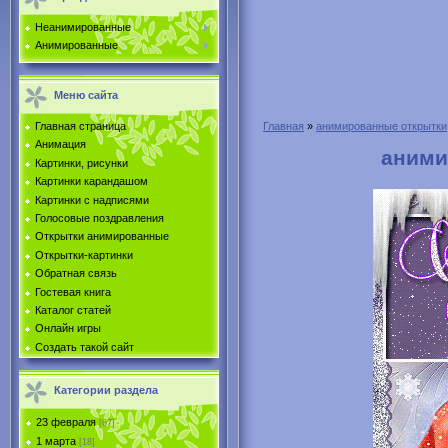
Неанимированные
Анимированные
Меню сайта
Главная страница
Главная
»
анимированные открытки
Анимация
аними
Картинки, рисунки
Картинки карандашом
Картинки с надписями
Голосовые поздравления
Открытки анимированные
Открытки-картинки
Обратная связь
Гостевая книга
Каталог статей
Онлайн игры
Создать такой сайт
Категории раздела
23 февраля
[67]
1 марта
[18]