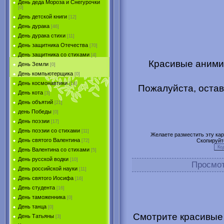
День деда Мороза и Снегурочки
[0]
День детской книги
[12]
День дурака
[46]
День дурака стихи
[11]
День защитника Отечества
[70]
День защитника со стихами
[4]
Красивые аними
День Земли
[0]
День компьютерщика
[0]
День космонавтики
[14]
Пожалуйста, остав
День кота
[3]
День объятий
[21]
день Победы
[0]
День поэзии
[17]
День поэзии со стихами
[11]
Желаете разместить эту карт
День святого Валентина
Скопируйт
[72]
День Валентина со стихами
[5]
День русской водки
[10]
Просмо
День российской науки
[11]
День святого Иосифа
[16]
День студента
[16]
День таможенника
[0]
День танца
[0]
Смотрите красивые
День Татьяны
[3]