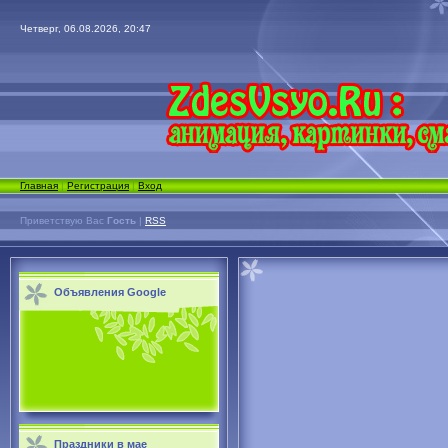
Четверг, 06.08.2026, 20:47
Главная
|
Регистрация
|
Вход
Приветствую Вас
Гость
|
RSS
Объявления Google
Праздники в мае