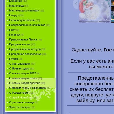
Крещение
[42]
Масленица
[53]
Масленица со стихами
[11]
Навруз
[16]
Первый день весны
[36]
Поздравления на новый год
[41]
Пост
[0]
Починки
[0]
Православная Пасха
[35]
Праздник весны
[73]
Здраствуйте,
Гос
Праздник весны и труда
[26]
Прощённое воскресенье
[48]
Пурим
[23]
Если у вас есть а
C наступающим
[51]
вы может
С Новым годом
[61]
С новым годом 2012
[0]
Представленные
С новым годом стихи
[25]
совершенно бесп
С новым годом дракона
[15]
C Новым годом Рождеством
скачать их беспла
[17]
С Рождеством
[73]
другу, подруге, ус
Старый Новый год
[30]
майл.ру, или за
Страстная пятница
[0]
Христоc воскрес
[0]