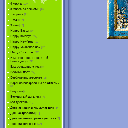
8 марта
[109]
8 марта со стихами
[16]
1 апреля
[72]
1 мая
[75]
9 мая
[16]
Happy Easter
[0]
Happy holidays
[27]
Happy New Year
[16]
Happy Valentines day
[32]
Merry Christmas
[52]
Благовещение Пресвятой
Богородицы
[22]
Благовещение стихи
[8]
Великий пост
[22]
Вербное воскресенье
[58]
Вербное воскресение со стихами
[0]
Водопол
[4]
Всемирный день книг
[0]
год Дракона
[15]
День авиации и космонавтики
[14]
День астрологии
[18]
День весеннего равноденствия
[2]
День влюблённых
[46]