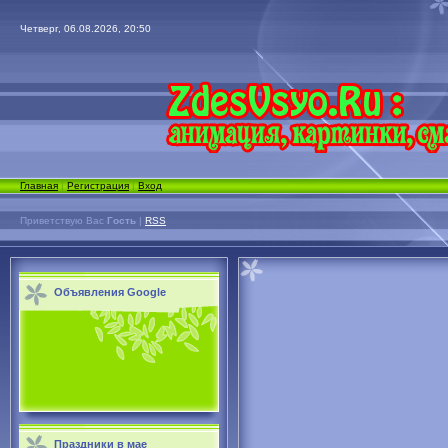
Четверг, 06.08.2026, 20:50
Главная
|
Регистрация
|
Вход
Приветствую Вас
Гость
|
RSS
Объявления Google
Праздники в мае