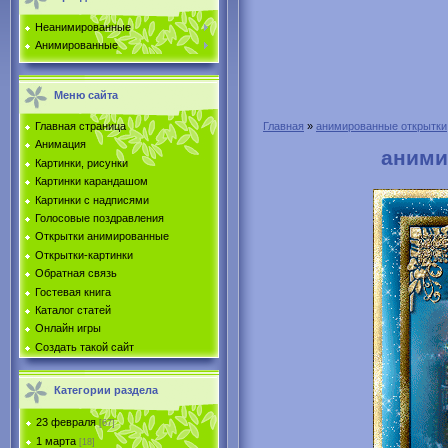
Неанимированные
Анимированные
Меню сайта
Главная страница
Главная
»
анимированные открытки
Анимация
аними
Картинки, рисунки
Картинки карандашом
Картинки с надписями
Голосовые поздравления
Открытки анимированные
Открытки-картинки
Обратная связь
Гостевая книга
Каталог статей
Онлайн игры
Создать такой сайт
Категории раздела
23 февраля
[67]
1 марта
[18]