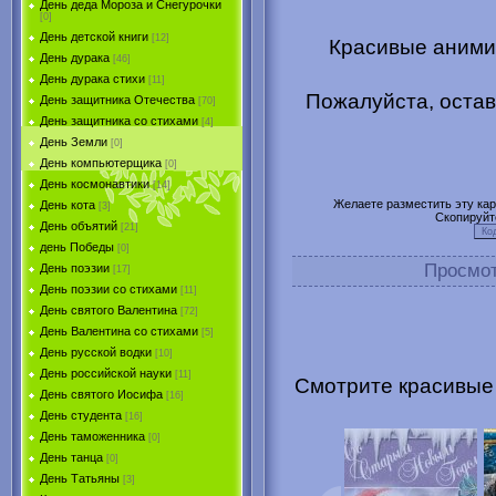
День деда Мороза и Снегурочки
[0]
День детской книги
[12]
Красивые аними
День дурака
[46]
День дурака стихи
[11]
Пожалуйста, остав
День защитника Отечества
[70]
День защитника со стихами
[4]
День Земли
[0]
День компьютерщика
[0]
День космонавтики
[14]
Желаете разместить эту карт
День кота
[3]
Скопируйт
День объятий
[21]
день Победы
[0]
Просмо
День поэзии
[17]
День поэзии со стихами
[11]
День святого Валентина
[72]
День Валентина со стихами
[5]
День русской водки
[10]
День российской науки
[11]
Смотрите красивые
День святого Иосифа
[16]
День студента
[16]
День таможенника
[0]
День танца
[0]
День Татьяны
[3]