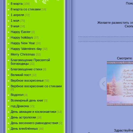
Пожа
8 марта
[109]
8 марта со стихами
[16]
1 апреля
[72]
1 мая
[75]
Желаете разместить эту
Скоп
9 мая
[16]
Happy Easter
[0]
Happy holidays
[27]
Happy New Year
[16]
Happy Valentines day
[32]
Merry Christmas
[52]
Смотрите 
Благовещение Пресвятой
Богородицы
[22]
Благовещение стихи
[8]
Великий пост
[22]
Вербное воскресенье
[58]
Вербное воскресение со стихами
[0]
Водопол
[4]
Всемирный день книг
[0]
год Дракона
[15]
День авиации и космонавтики
[14]
День астрологии
[18]
День весеннего равноденствия
[2]
День влюблённых
[46]
Здраствуйт