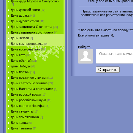
Если у вас есть анимированн
День деда Мороза и Снегурочки
[0]
День детской книги
[12]
Представленные на сайте анимаци
бесплатно и без регистрации, пода
День дурака
[46]
День дурака стихи
[11]
День защитника Отечества
[70]
У вас есть что сказать по поводу 
День защитника со стихами
[4]
Всего комментариев
:
0
.
День Земли
[0]
День компьютерщика
[0]
Войдите:
День космонавтики
[14]
День кота
[3]
День объятий
[21]
день Победы
[0]
Отправить
День поэзии
[17]
День поэзии со стихами
[11]
День святого Валентина
[72]
День Валентина со стихами
[5]
День русской водки
[10]
День российской науки
[11]
День святого Иосифа
[16]
День студента
[16]
День таможенника
[0]
День танца
[0]
День Татьяны
[3]