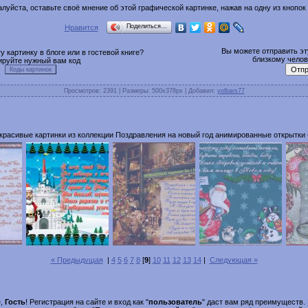
луйста, оставьте своё мнение об этой графической картинке, нажав на одну из кнопок
Поделиться…
Нравится
Вы можете отправить эту
 картинку в блоге или в гостевой книге?
близкому челове
ируйте нужный вам код
Просмотров
: 2391 |
Размеры
: 500x378px |
Добавил
:
yolbars77
красивые картинки из коллекции Поздравления на новый год анимированные открытки 
« Предыдущая
|
4
5
6
7
8
[
9
]
10
11
12
13
14
|
Следующая »
е,
Гость
! Регистрация на сайте и вход как "
пользователь
" даст вам ряд преимуществ.