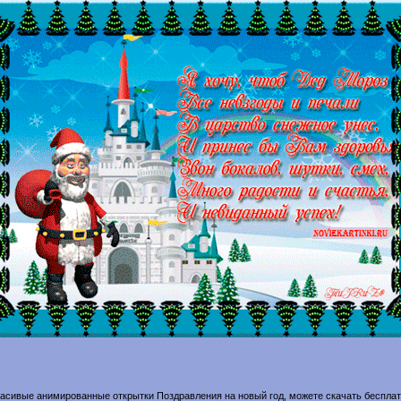
асивые анимированные открытки Поздравления на новый год, можете скачать беспла