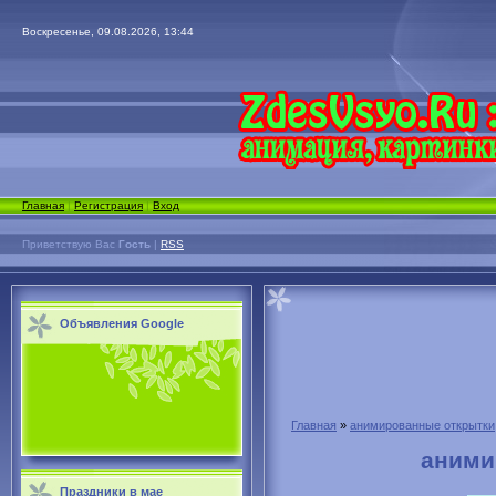
Воскресенье, 09.08.2026, 13:44
Главная
|
Регистрация
|
Вход
Приветствую Вас
Гость
|
RSS
Объявления Google
Главная
»
анимированные открытки
аними
Праздники в мае