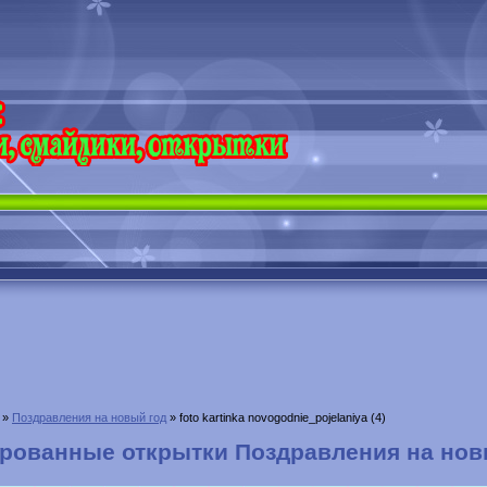
»
Поздравления на новый год
» foto kartinka novogodnie_pojelaniya (4)
рованные открытки Поздравления на нов