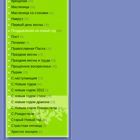
Крещение
[42]
Масленица
[53]
Масленица со стихами
[11]
Навруз
[16]
Первый день весны
[36]
Поздравления на новый год
[41]
Пост
[0]
Починки
[0]
Православная Пасха
[35]
Праздник весны
[73]
Праздник весны и труда
[26]
Прощённое воскресенье
[48]
Пурим
[23]
C наступающим
[51]
С Новым годом
[61]
С новым годом 2012
[0]
С новым годом стихи
[25]
С новым годом дракона
[15]
C Новым годом Рождеством
[17]
С Рождеством
[73]
Старый Новый год
[30]
Страстная пятница
[0]
Христоc воскрес
[0]