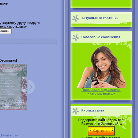
 ниже
Актуальные картинки
 картинку другу, подруге,
ку, как открытку
Голосовые сообщения
бесплатно!
Голосовые поздравления
и смс розыгрыши
Кнопки сайта
Поддержите сайт "Здесь всё"
Разместите баннер сайта
Войти в сайт