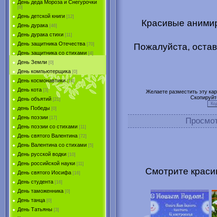
День деда Мороза и Снегурочки
[0]
День детской книги
[12]
Красивые анимир
День дурака
[46]
День дурака стихи
[11]
День защитника Отечества
Пожалуйста, остав
[70]
День защитника со стихами
[4]
День Земли
[0]
День компьютерщика
[0]
День космонавтики
[14]
День кота
[3]
Желаете разместить эту карт
Скопируйт
День объятий
[21]
день Победы
[0]
День поэзии
[17]
Просмо
День поэзии со стихами
[11]
День святого Валентина
[72]
День Валентина со стихами
[5]
День русской водки
[10]
День российской науки
[11]
Смотрите краси
День святого Иосифа
[16]
День студента
[16]
День таможенника
[0]
День танца
[0]
День Татьяны
[3]