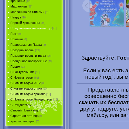
Крещение
[42]
Масленица
[53]
Масленица со стихами
[11]
Навруз
[16]
Первый день весны
[36]
Поздравления на новый год
[41]
Пост
[0]
Починки
[0]
Православная Пасха
[35]
Праздник весны
[73]
Праздник весны и труда
[26]
Здраствуйте,
Гос
Прощённое воскресенье
[48]
Пурим
[23]
Если у вас есть
C наступающим
[51]
новый год", вы 
С Новым годом
[61]
С новым годом 2012
[0]
Представленные
С новым годом стихи
[25]
С новым годом дракона
[15]
совершенно бесп
C Новым годом Рождеством
[17]
скачать их беспла
С Рождеством
[73]
другу, подруге, ус
Старый Новый год
[30]
майл.ру, или за
Страстная пятница
[0]
Христоc воскрес
[0]