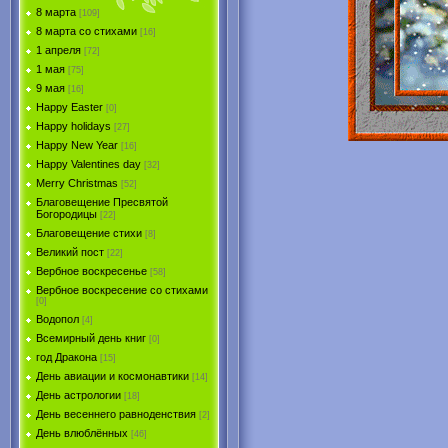
8 марта
[109]
8 марта со стихами
[16]
1 апреля
[72]
1 мая
[75]
9 мая
[16]
Happy Easter
[0]
Happy holidays
[27]
Happy New Year
[16]
Happy Valentines day
[32]
Merry Christmas
[52]
Благовещение Пресвятой
Богородицы
[22]
Благовещение стихи
[8]
Великий пост
[22]
Вербное воскресенье
[58]
Вербное воскресение со стихами
[0]
Водопол
[4]
Всемирный день книг
[0]
год Дракона
[15]
День авиации и космонавтики
[14]
День астрологии
[18]
День весеннего равноденствия
[2]
День влюблённых
[46]