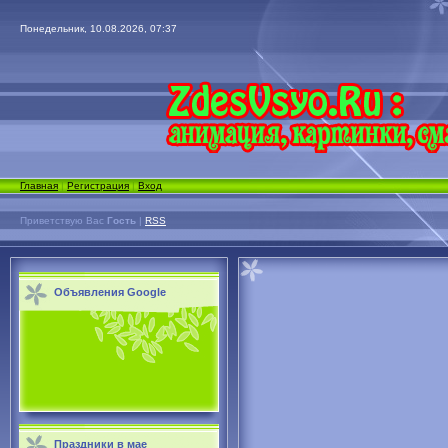
Понедельник, 10.08.2026, 07:37
Главная
|
Регистрация
|
Вход
Приветствую Вас
Гость
|
RSS
Объявления Google
Праздники в мае