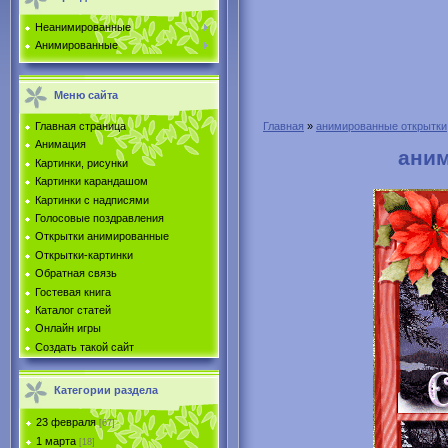
Неанимированные
Анимированные
Меню сайта
Главная страница
Главная
»
анимированные открытки
Анимация
аним
Картинки, рисунки
Картинки карандашом
Картинки с надписями
Голосовые поздравления
Открытки анимированные
Открытки-картинки
Обратная связь
Гостевая книга
Каталог статей
Онлайн игры
Создать такой сайт
Категории раздела
23 февраля
[67]
1 марта
[18]