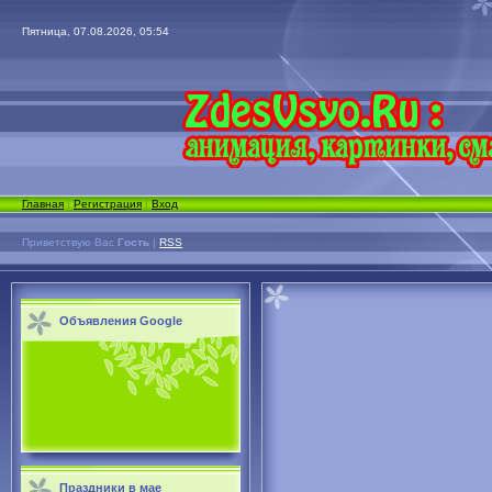
Пятница, 07.08.2026, 05:54
Главная
|
Регистрация
|
Вход
Приветствую Вас
Гость
|
RSS
Объявления Google
Праздники в мае