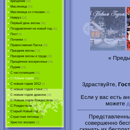
Крещение
[42]
Масленица
[53]
Масленица со стихами
[11]
Навруз
[16]
Первый день весны
[36]
Поздравления на новый год
[41]
Пост
[0]
Починки
[0]
Православная Пасха
[35]
Праздник весны
[73]
Праздник весны и труда
« Пред
[26]
Прощённое воскресенье
[48]
Пурим
[23]
C наступающим
[51]
С Новым годом
[61]
Здраствуйте,
Гос
С новым годом 2012
[0]
С новым годом стихи
[25]
С новым годом дракона
[15]
Если у вас есть а
C Новым годом Рождеством
[17]
можете
д
С Рождеством
[73]
Старый Новый год
[30]
Представленные
Страстная пятница
[0]
совершенно бесп
Христоc воскрес
[0]
скачать их беспла