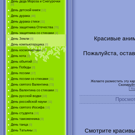
День деда Мороза и Снегурочки
[0]
День детской книги
[12]
День дурака
[46]
День дурака стихи
[11]
День защитника Отечества
[70]
День защитника со стихами
[4]
Красивые аним
День Земли
[0]
День компьютерщика
[0]
День космонавтики
[14]
Пожалуйста, остав
День кота
[3]
День объятий
[21]
день Победы
[0]
День поэзии
[17]
День поэзии со стихами
[11]
Желаете разместить эту карт
День святого Валентина
Скопируйт
[72]
День Валентина со стихами
[5]
День русской водки
[10]
Просмо
День российской науки
[11]
День святого Иосифа
[16]
День студента
[16]
День таможенника
[0]
День танца
[0]
Смотрите красивы
День Татьяны
[3]