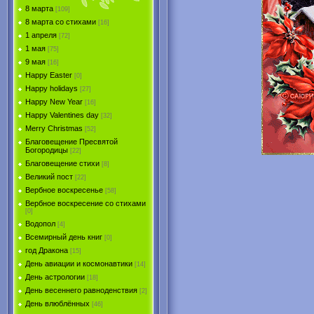
8 марта
[109]
8 марта со стихами
[16]
1 апреля
[72]
1 мая
[75]
9 мая
[16]
Happy Easter
[0]
Happy holidays
[27]
Happy New Year
[16]
Happy Valentines day
[32]
Merry Christmas
[52]
Благовещение Пресвятой
Богородицы
[22]
Благовещение стихи
[8]
Великий пост
[22]
Вербное воскресенье
[58]
Вербное воскресение со стихами
[0]
Водопол
[4]
Всемирный день книг
[0]
год Дракона
[15]
День авиации и космонавтики
[14]
День астрологии
[18]
День весеннего равноденствия
[2]
День влюблённых
[46]