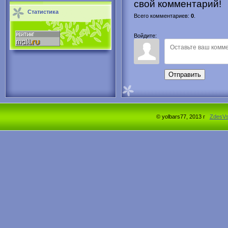
свой комментарий!
Статистика
Всего комментариев
:
0
.
Войдите:
Отправить
© yolbars77, 2013 г
ZdesV