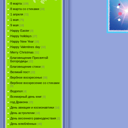
8 марта
[109]
8 марта со стихами
[16]
1 апреля
[72]
1 мая
[75]
9 мая
[16]
Happy Easter
[0]
Happy holidays
[27]
Happy New Year
[16]
Happy Valentines day
[32]
Merry Christmas
[52]
Благовещение Пресвятой
Богородицы
[22]
Благовещение стихи
[8]
Великий пост
[22]
Вербное воскресенье
[58]
Вербное воскресение со стихами
[0]
Водопол
[4]
Всемирный день книг
[0]
год Дракона
[15]
День авиации и космонавтики
[14]
День астрологии
[18]
День весеннего равноденствия
[2]
День влюблённых
[46]