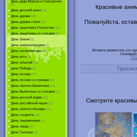
День деда Мороза и Снегурочки
[0]
Красивые аним
День детской книги
[12]
День дурака
[46]
Пожалуйста, остав
День дурака стихи
[11]
День защитника Отечества
[70]
День защитника со стихами
[4]
День Земли
[0]
День компьютерщика
[0]
Желаете разместить эту карт
День космонавтики
[14]
Скопируйт
День кота
[3]
День объятий
[21]
Просмо
день Победы
[0]
День поэзии
[17]
День поэзии со стихами
[11]
День святого Валентина
[72]
День Валентина со стихами
[5]
День русской водки
[10]
Смотрите красивы
День российской науки
[11]
День святого Иосифа
[16]
День студента
[16]
День таможенника
[0]
День танца
[0]
День Татьяны
[3]