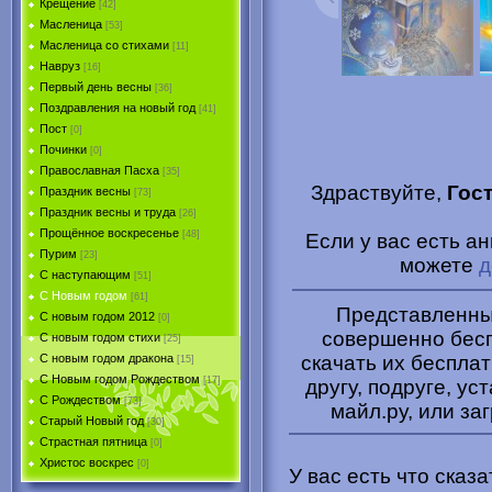
Крещение
[42]
Масленица
[53]
Масленица со стихами
[11]
Навруз
[16]
Первый день весны
[36]
Поздравления на новый год
[41]
Пост
[0]
Починки
[0]
Православная Пасха
[35]
Здраствуйте,
Гос
Праздник весны
[73]
Праздник весны и труда
[26]
Прощённое воскресенье
[48]
Если у вас есть а
Пурим
[23]
можете
д
C наступающим
[51]
С Новым годом
[61]
Представленные
С новым годом 2012
[0]
совершенно бесп
С новым годом стихи
[25]
скачать их беспла
С новым годом дракона
[15]
C Новым годом Рождеством
[17]
другу, подруге, ус
С Рождеством
[73]
майл.ру, или за
Старый Новый год
[30]
Страстная пятница
[0]
Христоc воскрес
[0]
У вас есть что сказ