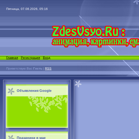
Пятница, 07.08.2026, 05:16
Главная
|
Регистрация
|
Вход
Приветствую Вас
Гость
|
RSS
Объявления Google
Праздники в мае