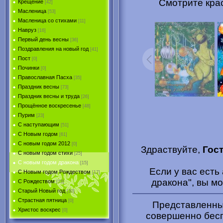
Смотрите кра
Крещение
[42]
Масленица
[53]
Масленица со стихами
[11]
Навруз
[16]
Первый день весны
[36]
Поздравления на новый год
[41]
Пост
[0]
Починки
[0]
Православная Пасха
[35]
Праздник весны
[73]
Праздник весны и труда
[26]
Прощённое воскресенье
[48]
Пурим
[23]
C наступающим
[51]
С Новым годом
[61]
С новым годом 2012
[0]
Здраствуйте,
Гос
С новым годом стихи
[25]
С новым годом дракона
[15]
Если у вас ест
C Новым годом Рождеством
[17]
дракона", вы м
С Рождеством
[73]
Старый Новый год
[30]
Страстная пятница
[0]
Представленные
Христоc воскрес
[0]
совершенно бесп