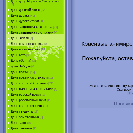
День деда Мороза и Снегурочки
[0]
День детской книги
[12]
День дурака
[46]
День дурака стихи
[11]
День защитника Отечества
[70]
День защитника со стихами
[4]
День Земли
[0]
Красивые анимиров
День компьютерщика
[0]
День космонавтики
[14]
День кота
[3]
Пожалуйста, остав
День объятий
[21]
день Победы
[0]
День поэзии
[17]
День поэзии со стихами
[11]
День святого Валентина
[72]
Желаете разместить эту карт
День Валентина со стихами
Скопируйт
[5]
День русской водки
[10]
День российской науки
[11]
Просмо
День святого Иосифа
[16]
День студента
[16]
День таможенника
[0]
День танца
[0]
День Татьяны
[3]