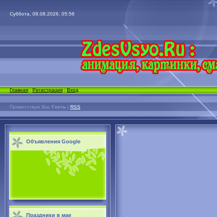
Суббота, 08.08.2026, 05:56
Главная
|
Регистрация
|
Вход
Приветствую Вас
Гость
|
RSS
Объявления Google
Праздники в мае