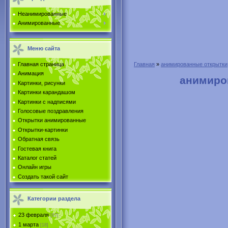
Неанимированные
Анимированные
Меню сайта
Главная страница
Главная
»
анимированные открытки
Анимация
анимиро
Картинки, рисунки
Картинки карандашом
Картинки с надписями
Голосовые поздравления
Открытки анимированные
Открытки-картинки
Обратная связь
Гостевая книга
Каталог статей
Онлайн игры
Создать такой сайт
Категории раздела
23 февраля
[67]
1 марта
[18]