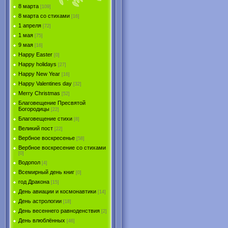
8 марта
[109]
8 марта со стихами
[16]
1 апреля
[72]
1 мая
[75]
9 мая
[16]
Happy Easter
[0]
Happy holidays
[27]
Happy New Year
[16]
Happy Valentines day
[32]
Merry Christmas
[52]
Благовещение Пресвятой
Богородицы
[22]
Благовещение стихи
[8]
Великий пост
[22]
Вербное воскресенье
[58]
Вербное воскресение со стихами
[0]
Водопол
[4]
Всемирный день книг
[0]
год Дракона
[15]
День авиации и космонавтики
[14]
День астрологии
[18]
День весеннего равноденствия
[2]
День влюблённых
[46]