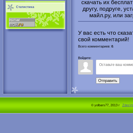
скачать их беспла
Статистика
другу, подруге, ус
майл.ру, или за
У вас есть что сказ
свой комментарий!
Всего комментариев
:
0
.
Войдите:
Отправить
© yolbars77, 2013 г
ZdesV