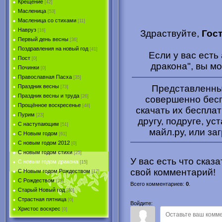
Крещение
[42]
Масленица
[53]
Масленица со стихами
[11]
Навруз
[16]
Здраствуйте,
Гос
Первый день весны
[36]
Поздравления на новый год
[41]
Если у вас ест
Пост
[0]
дракона", вы м
Починки
[0]
Православная Пасха
[35]
Представленные
Праздник весны
[73]
Праздник весны и труда
[26]
совершенно бесп
Прощённое воскресенье
[48]
скачать их беспла
Пурим
[23]
другу, подруге, ус
C наступающим
[51]
майл.ру, или за
С Новым годом
[61]
С новым годом 2012
[0]
С новым годом стихи
[25]
У вас есть что сказ
С новым годом дракона
[15]
свой комментарий!
C Новым годом Рождеством
[17]
С Рождеством
[73]
Всего комментариев
:
0
.
Старый Новый год
[30]
Страстная пятница
[0]
Войдите:
Христоc воскрес
[0]