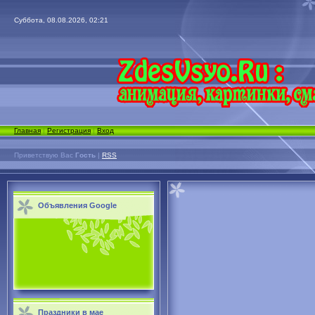
Суббота, 08.08.2026, 02:21
Главная
|
Регистрация
|
Вход
Приветствую Вас
Гость
|
RSS
Объявления Google
Праздники в мае