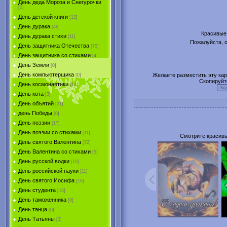
День деда Мороза и Снегурочки
[0]
День детской книги
[12]
День дурака
[46]
Красивые
День дурака стихи
[11]
Пожалуйста, о
День защитника Отечества
[70]
День защитника со стихами
[4]
День Земли
[0]
День компьютерщика
Желаете разместить эту карт
[0]
Скопируйт
День космонавтики
[14]
День кота
[3]
День объятий
[21]
день Победы
[0]
День поэзии
[17]
День поэзии со стихами
[11]
Смотрите красивы
День святого Валентина
[72]
День Валентина со стихами
[5]
День русской водки
[10]
День российской науки
[11]
День святого Иосифа
[16]
День студента
[16]
День таможенника
[0]
День танца
[0]
День Татьяны
[3]