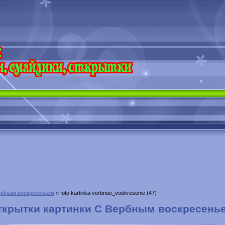
рбным воскресеньем
» foto kartinka verbnoe_voskresenie (47)
ткрытки картинки С Вербным воскресень