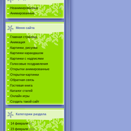
Неанимированные
Анимированные
Меню сайта
Главная страница
Анимация
Картинки, рисунки
Картинки карандашом
Картинки с надписями
Голосовые поздравления
Открытки анимированные
Открытки-картинки
Обратная связь
Гостевая книга
Каталог статей
Онлайн игры
Создать такой сайт
Категории раздела
14 февраля
[0]
23 февраля
[304]