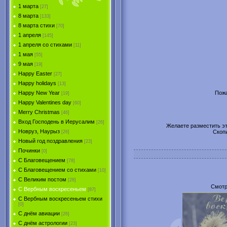
1 марта
[27]
8 марта
[133]
8 марта стихи
[70]
1 апреля
[145]
1 апреля со стихами
[11]
1 мая
[55]
9 мая
[19]
Happy Easter
[27]
Happy holidays
[13]
Пожа
Happy New Year
[19]
Happy Valentines day
[60]
Merry Christmas
[46]
Вход Господень в Иерусалим
[26]
Желаете разместить эту
Новруз, Наурыз
Скоп
[26]
Новый год поздравления
[23]
Починки
[0]
С Благовещением
[78]
С Благовещением со стихами
[10]
С Великим постом
[28]
Смотр
С Вербным воскресеньем
[87]
С Вербным воскресеньем стихи
[0]
С днём авиации
[26]
С днём астрологии
[23]