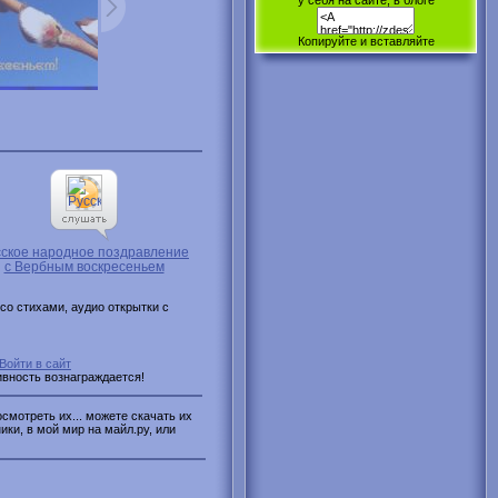
у себя на сайте, в блоге
Копируйте и вставляйте
сское народное поздравление
с Вербным воскресеньем
о стихами, аудио открытки с
Войти в сайт
ивность вознаграждается!
смотреть их... можете скачать их
ики, в мой мир на майл.ру, или