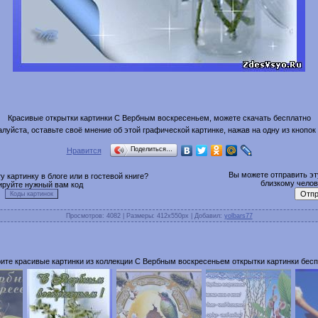
Красивые открытки картинки С Вербным воскресеньем, можете скачать бесплатно
луйста, оставьте своё мнение об этой графической картинке, нажав на одну из кнопок
Поделиться…
Нравится
Вы можете отправить эту
 картинку в блоге или в гостевой книге?
близкому челове
ируйте нужный вам код
Просмотров
: 4082 |
Размеры
: 412x550px |
Добавил
:
yolbars77
ите красивые картинки из коллекции С Вербным воскресеньем открытки картинки бесп