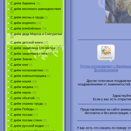
С днём бармена
[11]
С днём весеннего равноденствия
[6]
С днём весны и труда
[0]
С днём водяного
[14]
С днём влюблённых
[70]
С днём деда Мороза и Снегурочки
[0]
С днём детской книги
[17]
С днём защитника Отечества
[227]
С днём защитника стихи
[35]
С днём Земли
[0]
С днём книг
[0]
Путин поздравляет с Вербны
Воскресением
С днём космонавтики
[26]
С днём компьютерщика
[0]
Другие голосовые поздравле
С днём кошек
[26]
поздравлениями от знаменитостей
С днём медика
[42]
С днём науки
[16]
Здраствуйт
С днём объятий
[28]
Если у вас есть открытк
С днём охраны труда
[0]
С днём Победы
Представленные на сайте анимаци
[0]
бесплатно и без регистрации, 
С днём поэзии
[17]
С днём поэзии стихи
[11]
С днём русской водки
[17]
У вас есть что сказать по поводу 