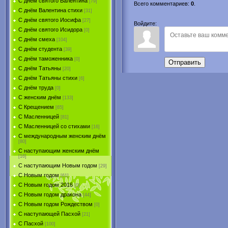
С днём святого Валентина
[79]
Всего комментариев
:
0
.
С днём Валентина стихи
[31]
С днём святого Иосифа
[27]
Войдите:
С днём святого Исидора
[0]
С днём смеха
[104]
С днём студента
[39]
С днём таможенника
[0]
Отправить
С днём Татьяны
[20]
С днём Татьяны стихи
[6]
С днём труда
[0]
С женским днём
[133]
С Крещением
[65]
С Масленницей
[81]
С Масленницей со стихами
[16]
С международным женским днём
[80]
С наступающим женским днём
[16]
С наступающим Новым годом
[29]
С Новым годом
[61]
С Новым годом 2016
[0]
С Новым годом дракона
[44]
С Новым годом Рождеством
[0]
С наступающей Пасхой
[21]
С Пасхой
[100]