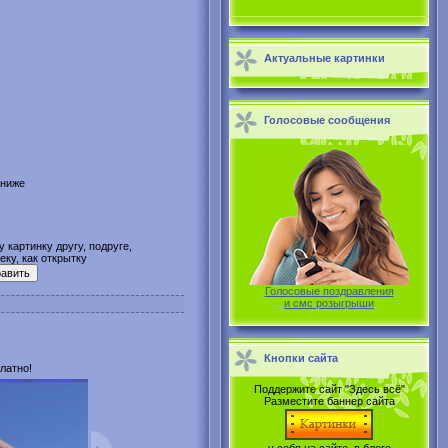
Актуальные картинки
Голосовые сообщения
 ниже
 картинку другу, подруге,
ку, как открытку
Голосовые поздравления
и смс розыгрыши
Кнопки сайта
латно!
Поддержите сайт "Здесь всё"
Разместите баннер сайта