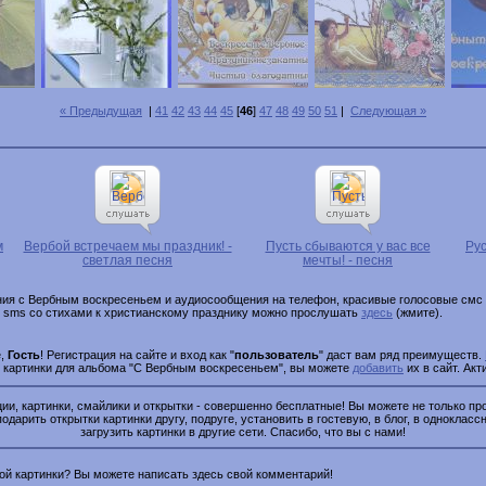
« Предыдущая
|
41
42
43
44
45
[
46
]
47
48
49
50
51
|
Следующая »
м
Вербой встречаем мы праздник! -
Пусть сбываются у вас все
Ру
светлая песня
мечты! - песня
ния с Вербным воскресеньем и аудиосообщения на телефон, красивые голосовые смс с
, sms со стихами к христианскому празднику можно прослушать
здесь
(жмите).
е,
Гость
! Регистрация на сайте и вход как "
пользователь
" даст вам ряд преимуществ.
и картинки для альбома "С Вербным воскресеньем", вы можете
добавить
их в сайт. Акт
и, картинки, смайлики и открытки - совершенно бесплатные! Вы можете не только про
подарить открытки картинки другу, подруге, установить в гостевую, в блог, в одноклассн
загрузить картинки в другие сети. Спасибо, что вы с нами!
этой картинки? Вы можете написать здесь свой комментарий!