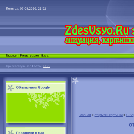
Пятница, 07.08.2026, 21:52
Главная
|
Регистрация
|
Вход
Приветствую Вас
Гость
|
RSS
Объявления Google
Главная
»
открытки картинки
»
С Ве
о
Праздники в мае