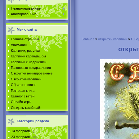
Неанимированные
Анимированные
Меню сайта
Главная страница
Главная
»
открытки картинки
»
С Ве
Анимация
откры
Картинки, рисунки
Картинки карандашом
Картинки с надписями
Голосовые поздравления
Открытки анимированные
Открытки-картинки
Обратная связь
Гостевая книга
Каталог статей
Онлайн игры
Создать такой сайт
Категории раздела
14 февраля
[0]
23 февраля
[304]