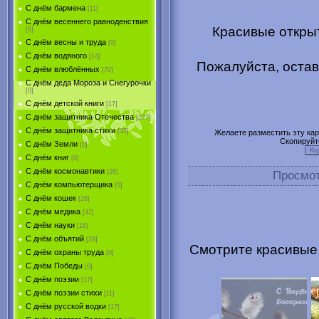
С днём бармена
[11]
С днём весеннего равноденствия
Красивые открыт
[6]
С днём весны и труда
[0]
С днём водяного
[14]
Пожалуйста, остав
С днём влюблённых
[70]
С днём деда Мороза и Снегурочки
[0]
С днём детской книги
[17]
С днём защитника Отечества
[227]
С днём защитника стихи
[35]
Желаете разместить эту карт
Скопируйт
С днём Земли
[0]
С днём книг
[0]
С днём космонавтики
[26]
Просмо
С днём компьютерщика
[0]
С днём кошек
[26]
С днём медика
[42]
С днём науки
[16]
С днём объятий
[28]
Смотрите красивые 
С днём охраны труда
[0]
С днём Победы
[0]
С днём поэзии
[17]
С днём поэзии стихи
[11]
С днём русской водки
[17]