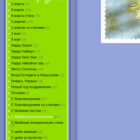
1 марта
[27]
8 марта
[133]
8 марта стихи
[70]
1 апреля
[145]
1 апреля со стихами
[11]
1 мая
[55]
9 мая
[19]
Happy Easter
[27]
Happy holidays
[13]
Happy New Year
[19]
Happy Valentines day
[60]
Merry Christmas
[46]
Вход Господень в Иерусалим
[26]
Новруз, Наурыз
[26]
Новый год поздравления
[23]
Починки
[0]
С Благовещением
[78]
С Благовещением со стихами
[10]
С Великим постом
[28]
С Вербным воскресеньем
[87]
С Вербным воскресеньем стихи
[0]
С днём авиации
[26]
С днём астрологии
[23]