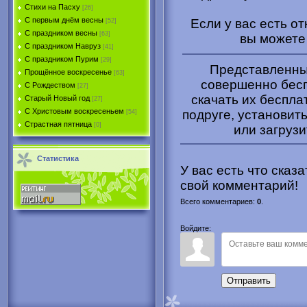
Стихи на Пасху
[26]
С первым днём весны
Если у вас есть о
[52]
С праздником весны
[63]
вы может
С праздником Навруз
[41]
С праздником Пурим
[29]
Представленные
Прощённое воскресенье
[63]
совершенно бесп
С Рождеством
[27]
скачать их беспла
Старый Новый год
[27]
С Христовым воскресеньем
подруге, установить
[54]
Страстная пятница
[0]
или загрузи
Статистика
У вас есть что сказ
свой комментарий!
Всего комментариев
:
0
.
Войдите:
Отправить