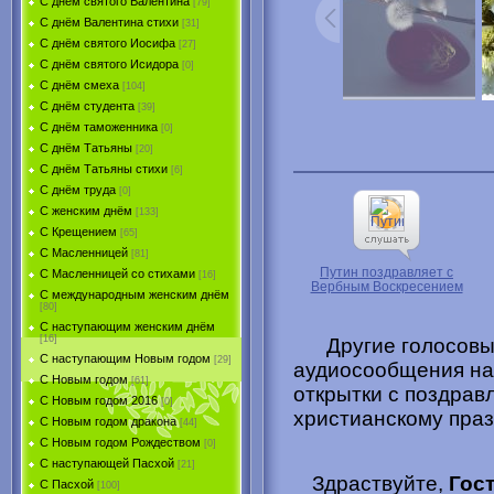
С днём святого Валентина
[79]
С днём Валентина стихи
[31]
С днём святого Иосифа
[27]
С днём святого Исидора
[0]
С днём смеха
[104]
С днём студента
[39]
С днём таможенника
[0]
С днём Татьяны
[20]
С днём Татьяны стихи
[6]
С днём труда
[0]
С женским днём
[133]
С Крещением
[65]
С Масленницей
[81]
Путин поздравляет с
С Масленницей со стихами
[16]
Вербным Воскресением
С международным женским днём
[80]
С наступающим женским днём
[16]
Другие голосов
С наступающим Новым годом
[29]
аудиосообщения на 
С Новым годом
[61]
открытки с поздрав
С Новым годом 2016
[0]
христианскому пра
С Новым годом дракона
[44]
С Новым годом Рождеством
[0]
С наступающей Пасхой
[21]
Здраствуйте,
Гос
С Пасхой
[100]