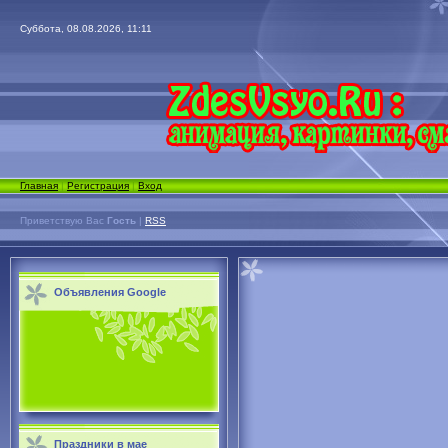
Суббота, 08.08.2026, 11:11
Главная
|
Регистрация
|
Вход
Приветствую Вас
Гость
|
RSS
Объявления Google
Праздники в мае