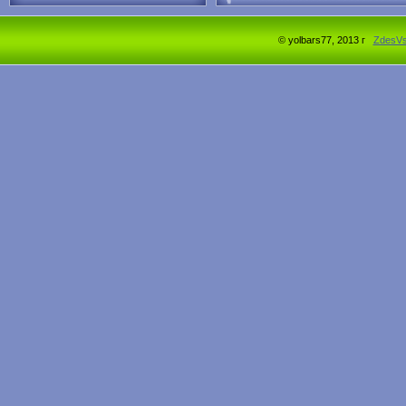
© yolbars77, 2013 г
ZdesV