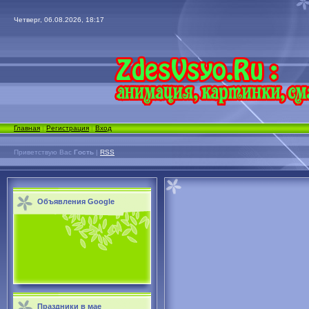
Четверг, 06.08.2026, 18:17
Главная
|
Регистрация
|
Вход
Приветствую Вас
Гость
|
RSS
Объявления Google
Праздники в мае