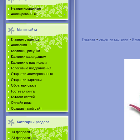
Неанимированные
Анимированные
Меню сайта
Главная страница
Главная
»
открытки картинки
»
8 ма
Анимация
Картинки, рисунки
Картинки карандашом
Картинки с надписями
Голосовые поздравления
Открытки анимированные
Открытки-картинки
Обратная связь
Гостевая книга
Каталог статей
Онлайн игры
Создать такой сайт
Категории раздела
14 февраля
[0]
23 февраля
[304]