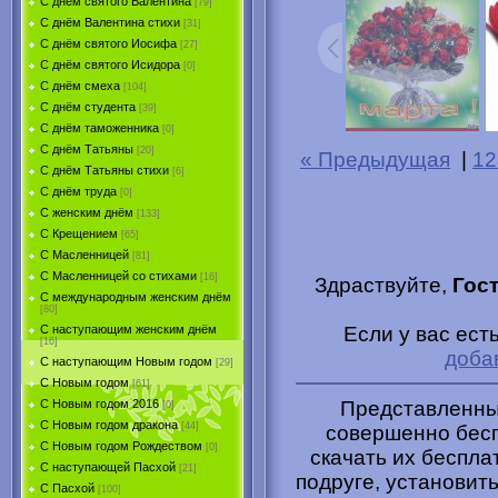
С днём святого Валентина
[79]
С днём Валентина стихи
[31]
С днём святого Иосифа
[27]
С днём святого Исидора
[0]
С днём смеха
[104]
С днём студента
[39]
С днём таможенника
[0]
С днём Татьяны
[20]
« Предыдущая
|
12
С днём Татьяны стихи
[6]
С днём труда
[0]
С женским днём
[133]
С Крещением
[65]
С Масленницей
[81]
С Масленницей со стихами
[16]
Здраствуйте,
Гос
С международным женским днём
[80]
Если у вас ест
С наступающим женским днём
[16]
доба
С наступающим Новым годом
[29]
С Новым годом
[61]
Представленные
С Новым годом 2016
[0]
С Новым годом дракона
[44]
совершенно бесп
С Новым годом Рождеством
[0]
скачать их беспла
С наступающей Пасхой
[21]
подруге, установить
С Пасхой
[100]