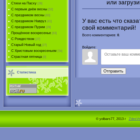
или загрузи
Стихи на Пасху
[26]
С первым днём весны
[52]
С праздником весны
[63]
У вас есть что сказ
С праздником Навруз
[41]
свой комментарий!
С праздником Пурим
[29]
Прощённое воскресенье
[63]
Всего комментариев
:
0
.
С Рождеством
[27]
Старый Новый год
[27]
Войдите:
С Христовым воскресеньем
[54]
Страстная пятница
[0]
Отправить
Статистика
© yolbars77, 2013 г
ZdesV