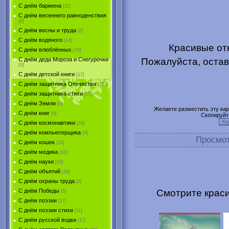
С днём бармена
[11]
С днём весеннего равноденствия
[6]
С днём весны и труда
[0]
С днём водяного
[14]
Красивые отк
С днём влюблённых
[70]
Пожалуйста, остав
С днём деда Мороза и Снегурочки
[0]
С днём детской книги
[17]
С днём защитника Отечества
[227]
С днём защитника стихи
[35]
С днём Земли
[0]
Желаете разместить эту карт
С днём книг
[0]
Скопируйт
С днём космонавтики
[26]
С днём компьютерщика
[0]
Просмо
С днём кошек
[26]
С днём медика
[42]
С днём науки
[16]
С днём объятий
[28]
С днём охраны труда
[0]
Смотрите краси
С днём Победы
[0]
С днём поэзии
[17]
С днём поэзии стихи
[11]
С днём русской водки
[17]