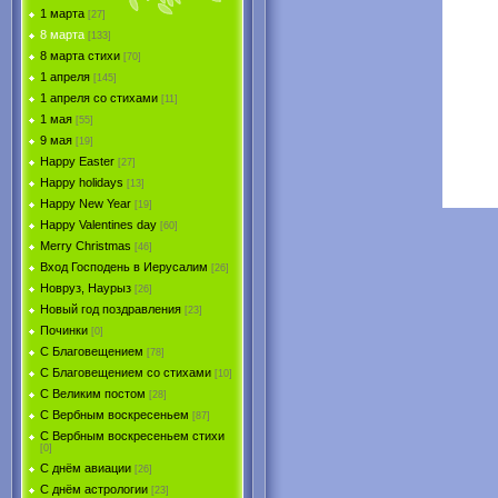
1 марта
[27]
8 марта
[133]
8 марта стихи
[70]
1 апреля
[145]
1 апреля со стихами
[11]
1 мая
[55]
9 мая
[19]
Happy Easter
[27]
Happy holidays
[13]
Happy New Year
[19]
Happy Valentines day
[60]
Merry Christmas
[46]
Вход Господень в Иерусалим
[26]
Новруз, Наурыз
[26]
Новый год поздравления
[23]
Починки
[0]
С Благовещением
[78]
С Благовещением со стихами
[10]
С Великим постом
[28]
С Вербным воскресеньем
[87]
С Вербным воскресеньем стихи
[0]
С днём авиации
[26]
С днём астрологии
[23]