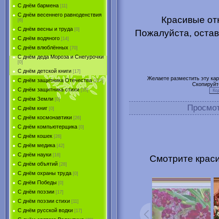
С днём бармена
[11]
С днём весеннего равноденствия
Красивые отк
[6]
С днём весны и труда
[0]
Пожалуйста, остав
С днём водяного
[14]
С днём влюблённых
[70]
С днём деда Мороза и Снегурочки
[0]
С днём детской книги
[17]
Желаете разместить эту карт
С днём защитника Отечества
[227]
Скопируйт
С днём защитника стихи
[35]
С днём Земли
[0]
Просмо
С днём книг
[0]
С днём космонавтики
[26]
С днём компьютерщика
[0]
С днём кошек
[26]
С днём медика
[42]
С днём науки
[16]
Смотрите краси
С днём объятий
[28]
С днём охраны труда
[0]
С днём Победы
[0]
С днём поэзии
[17]
С днём поэзии стихи
[11]
С днём русской водки
[17]