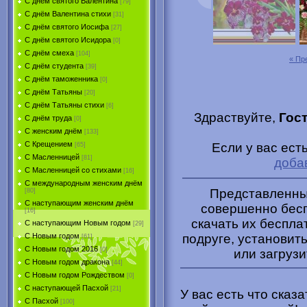
С днём святого Валентина
[79]
С днём Валентина стихи
[31]
С днём святого Иосифа
[27]
С днём святого Исидора
[0]
С днём смеха
[104]
« Пр
С днём студента
[39]
С днём таможенника
[0]
С днём Татьяны
[20]
С днём Татьяны стихи
[6]
Здраствуйте,
Гос
С днём труда
[0]
С женским днём
[133]
С Крещением
Если у вас ест
[65]
С Масленницей
[81]
доба
С Масленницей со стихами
[16]
С международным женским днём
Представленные
[80]
С наступающим женским днём
совершенно бесп
[16]
скачать их беспла
С наступающим Новым годом
[29]
подруге, установить
С Новым годом
[61]
С Новым годом 2016
[0]
или загрузи
С Новым годом дракона
[44]
С Новым годом Рождеством
[0]
С наступающей Пасхой
[21]
У вас есть что сказ
С Пасхой
[100]