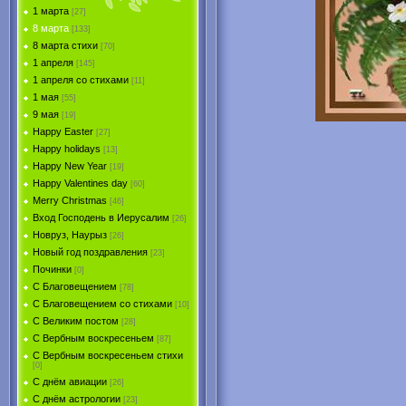
1 марта
[27]
8 марта
[133]
8 марта стихи
[70]
1 апреля
[145]
1 апреля со стихами
[11]
1 мая
[55]
9 мая
[19]
Happy Easter
[27]
Happy holidays
[13]
Happy New Year
[19]
Happy Valentines day
[60]
Merry Christmas
[46]
Вход Господень в Иерусалим
[26]
Новруз, Наурыз
[26]
Новый год поздравления
[23]
Починки
[0]
С Благовещением
[78]
С Благовещением со стихами
[10]
С Великим постом
[28]
С Вербным воскресеньем
[87]
С Вербным воскресеньем стихи
[0]
С днём авиации
[26]
С днём астрологии
[23]