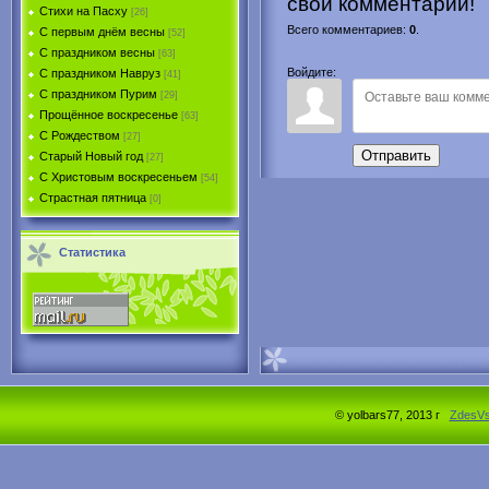
свой комментарий!
Стихи на Пасху
[26]
Всего комментариев
:
0
.
С первым днём весны
[52]
С праздником весны
[63]
Войдите:
С праздником Навруз
[41]
С праздником Пурим
[29]
Прощённое воскресенье
[63]
С Рождеством
[27]
Отправить
Старый Новый год
[27]
С Христовым воскресеньем
[54]
Страстная пятница
[0]
Статистика
© yolbars77, 2013 г
ZdesV