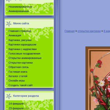
Неанимированные
Анимированные
Меню сайта
Главная страница
Главная
»
открытки картинки
»
8 ма
Анимация
Картинки, рисунки
Картинки карандашом
Картинки с надписями
Голосовые поздравления
Открытки анимированные
Открытки-картинки
Обратная связь
Гостевая книга
Каталог статей
Онлайн игры
Создать такой сайт
Категории раздела
14 февраля
[0]
23 февраля
[304]