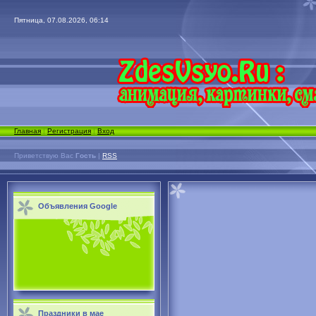
Пятница, 07.08.2026, 06:14
Главная
|
Регистрация
|
Вход
Приветствую Вас
Гость
|
RSS
Объявления Google
Праздники в мае