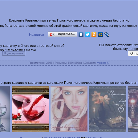
Красивые Картинки про вечер Приятного вечера, можете скачать бесплатно
луйста, оставьте своё мнение об этой графической картинке, нажав на одну из кнопок
Поделиться…
Нравится
Вы можете отправить эту
 картинку в блоге или в гостевой книге?
близкому челове
ируйте нужный вам код
Просмотров
: 2368 |
Размеры
: 540x450px |
Добавил
:
yolbars77
отрите красивые картинки из коллекции Приятного вечера Картинки про вечер бесплат