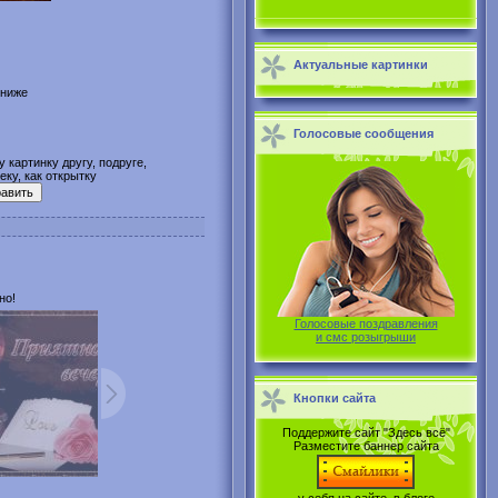
Актуальные картинки
 ниже
Голосовые сообщения
 картинку другу, подруге,
ку, как открытку
но!
Голосовые поздравления
и смс розыгрыши
Кнопки сайта
Поддержите сайт "Здесь всё"
Разместите баннер сайта