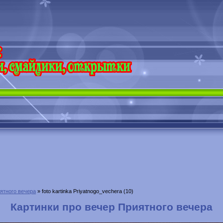
ятного вечера
» foto kartinka Priyatnogo_vechera (10)
Картинки про вечер Приятного вечера