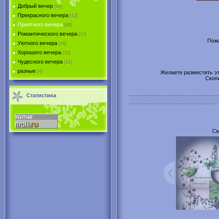
Добрый вечер
[44]
Прекрасного вечера
[12]
Приятного вечера
[40]
Романтического вечера
[17]
Пожа
Уютного вечера
[16]
Хорошего вечера
[10]
Чудесного вечера
[14]
разные
[4]
Желаете разместить эту
Скоп
Статистика
См