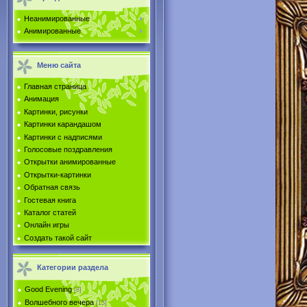
Неанимированные
Анимированные
Меню сайта
Главная страница
Анимация
Картинки, рисунки
Картинки карандашом
Картинки с надписями
Голосовые поздравления
Открытки анимированные
Открытки-картинки
Обратная связь
Гостевая книга
Каталог статей
Онлайн игры
Создать такой сайт
Категории раздела
Good Evening
[8]
Волшебного вечера
[15]