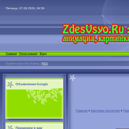
Пятница, 07.08.2026, 04:59
Главная
|
Регистрация
|
Вход
Приветствую Вас
Гость
|
RSS
Объявления Google
Главная
»
Картинки про вечер
»
При
Праздники в мае