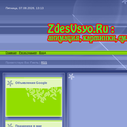
Пятница, 07.08.2026, 13:13
Главная
|
Регистрация
|
Вход
Приветствую Вас
Гость
|
RSS
Объявления Google
Праздники в мае