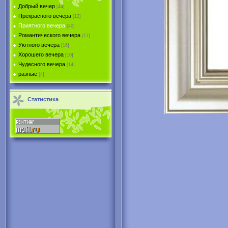
Добрый вечер
[44]
Прекрасного вечера
[12]
Приятного вечера
[40]
Романтического вечера
[17]
Уютного вечера
[16]
Хорошего вечера
[10]
Чудесного вечера
[14]
разные
[4]
Статистика