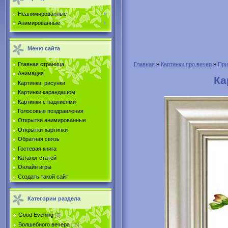
Неанимированные
Анимированные
Меню сайта
Главная страница
Главная
»
Картинки про вечер
»
При
Анимация
Ка
Картинки, рисунки
Картинки карандашом
Картинки с надписями
Голосовые поздравления
Открытки анимированные
Открытки-картинки
Обратная связь
Гостевая книга
Каталог статей
Онлайн игры
Создать такой сайт
Категории раздела
Good Evening
[8]
Волшебного вечера
[15]