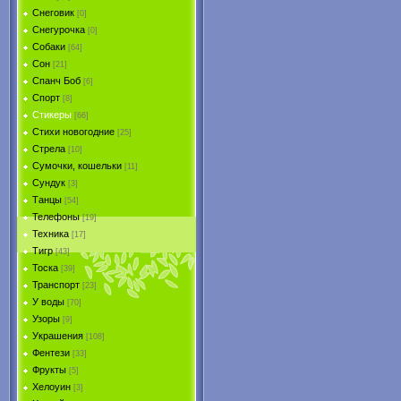
Снеговик
[0]
Снегурочка
[0]
Собаки
[64]
Сон
[21]
Спанч Боб
[6]
Спорт
[8]
Стикеры
[66]
Стихи новогодние
[25]
Стрела
[10]
Сумочки, кошельки
[11]
Сундук
[3]
Танцы
[54]
Телефоны
[19]
Техника
[17]
Тигр
[43]
Тоска
[39]
Транспорт
[23]
У воды
[70]
Узоры
[9]
Украшения
[108]
Фентези
[33]
Фрукты
[5]
Хелоуин
[3]