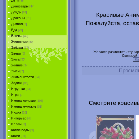
Дети
[88]
Динозавры
[44]
Дождь
[62]
Красивые Аним
Драконы
[61]
Пожалуйста, остав
Дьявол
[2]
Еда
[25]
Ёлочка
[40]
Животные
[50]
Звёзды
[37]
Желаете разместить эту карт
Звери
[9]
Скопируйт
Зима
[55]
зимние
[24]
Просмо
Змеи
[7]
Знаменитости
[64]
Зодиак
[95]
Игрушки
[33]
Игры
[7]
Имена женские
[403]
Смотрите красивы
Имена мужские
[51]
Индия
[20]
Интерьер
[4]
Ислам
[8]
Капля воды
[3]
Книги
[33]