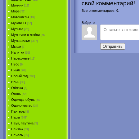
свой комментарий!
Молнии
[12]
Всего комментариев
:
0
.
Море
[52]
Мотоциклы
[19]
Войдите:
Мужчины
[57]
Музыка
[26]
Мультики о любви
[66]
Мульфильм
[397]
Отправить
Мыши
[7]
Напитки
[55]
Насекомые
[13]
Небо
[9]
Нимб
[20]
Новый год
[288]
Ночь
[36]
Облака
[6]
Огонь
[52]
Одежда, обувь
[64]
Одиночество
[34]
Пантера
[8]
Пары
[248]
Паук, паутина
[5]
Пейзаж
[49]
Печаль
[35]