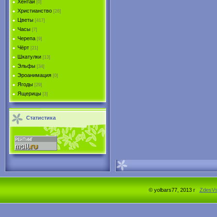
Хентай
[0]
Христианство
[26]
Цветы
[417]
Часы
[7]
Черепа
[9]
Чёрт
[21]
Шкатулки
[13]
Эльфы
[34]
Эроанимация
[0]
Ягоды
[29]
Ящерицы
[3]
Статистика
© yolbars77, 2013 г
ZdesV