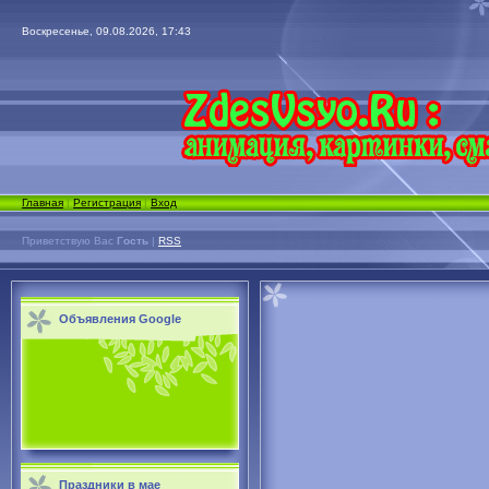
Воскресенье, 09.08.2026, 17:43
Главная
|
Регистрация
|
Вход
Приветствую Вас
Гость
|
RSS
Объявления Google
Праздники в мае