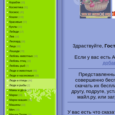
Корабли
[33]
Косметика
[61]
Космос
[45]
Кошки
[133]
Красивые
[57]
Куклы
[33]
Лебеди
[17]
Лев
[14]
Леопард
[16]
Здраствуйте,
Гос
Лица
[68]
Лошади
[70]
Если у вас есть 
Любовь животных
[16]
Любовь птиц
[33]
доба
Любовь рыб
[7]
Люди и животные
[66]
Представленные
Люди и насекомые
[28]
совершенно бесп
Люди и птицы
[44]
скачать их беспл
Люди и рыбы
[2]
другу, подруге, ус
Мамы и дети
[15]
Марки
[18]
майл.ру, или за
Марки машин
[53]
Машины
[22]
Меч
[19]
У вас есть что сказ
Мишки Тедди
[20]