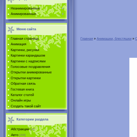
Неанимированные
Анимированные
Меню сайта
Главная страница
Главная
»
Анимашки, блестяшки
»
Анимация
Картинки, рисунки
Картинки карандашом
Картинки с надписями
Голосовые поздравления
Открытки анимированные
Открытки-картинки
Обратная связь
Гостевая книга
Каталог статей
Онлайн игры
Создать такой сайт
Категории раздела
Абстракции
[34]
Авто
[209]