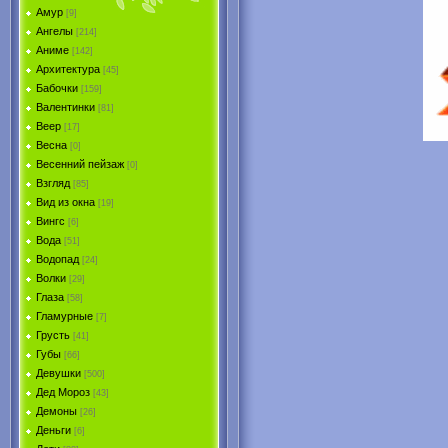
Амур
[9]
Ангелы
[214]
Аниме
[142]
Архитектура
[45]
Бабочки
[159]
Валентинки
[81]
Веер
[17]
Весна
[0]
Весенний пейзаж
[0]
Взгляд
[85]
Вид из окна
[19]
Вингс
[6]
Вода
[51]
Водопад
[24]
Волки
[29]
Глаза
[58]
Гламурные
[7]
Грусть
[41]
Губы
[66]
Девушки
[500]
Дед Мороз
[43]
Демоны
[26]
Деньги
[6]