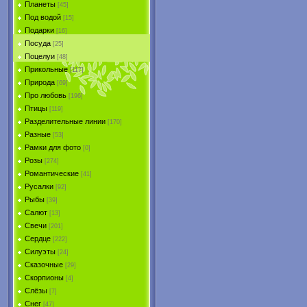
Планеты
[45]
Под водой
[15]
Подарки
[16]
Посуда
[25]
Поцелуи
[48]
Прикольные
[117]
Природа
[69]
Про любовь
[196]
Птицы
[119]
Разделительные линии
[170]
Разные
[53]
Рамки для фото
[0]
Розы
[274]
Романтические
[41]
Русалки
[92]
Рыбы
[39]
Салют
[13]
Свечи
[201]
Сердце
[222]
Силуэты
[24]
Сказочные
[29]
Скорпионы
[4]
Слёзы
[7]
Снег
[47]