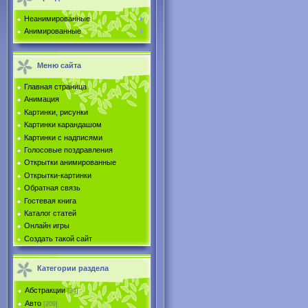
Неанимированные
Анимированные
Меню сайта
Главная страница
Анимация
Картинки, рисунки
Картинки карандашом
Картинки с надписями
Голосовые поздравления
Открытки анимированные
Открытки-картинки
Обратная связь
Гостевая книга
Каталог статей
Онлайн игры
Создать такой сайт
Категории раздела
Абстракции
[34]
Авто
[209]