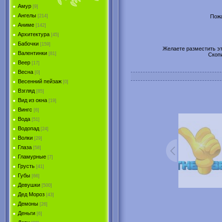
Амур
[9]
Ангелы
Пожа
[214]
Аниме
[142]
Архитектура
[45]
Бабочки
[159]
Желаете разместить эту
Валентинки
[81]
Скоп
Веер
[17]
Весна
[0]
Весенний пейзаж
[0]
Взгляд
[85]
Вид из окна
[19]
Вингс
[6]
Вода
[51]
Водопад
[24]
Волки
[29]
Глаза
[58]
Гламурные
[7]
Грусть
[41]
Губы
[66]
Девушки
[500]
Дед Мороз
[43]
Демоны
[26]
Деньги
[6]