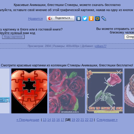
Красивые Анимашки, блестяшки Стикеры, можете скачать бесплатно
луйста, оставьте своё мнение об этой графической картинке, нажав на одну из кнопок
Поделиться…
Нравится
Вы можете отправить эту
 картинку в блоге или в гостевой книге?
близкому челове
ируйте нужный вам код
Просмотров
: 2904 |
Размеры
: 400x400px |
Добавил
:
yolbars77
Смотрите красивые картинки из коллекции Стикеры Анимашки, блестяшки бесплатно!
« Предыдущая
|
13
14
15
16
17
[
18
]
19
20
21
22
23
|
Следующая »