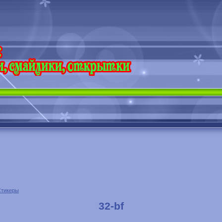
Стикеры
32-bf