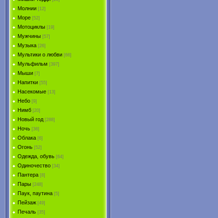
Молнии
[12]
Море
[52]
Мотоциклы
[19]
Мужчины
[57]
Музыка
[26]
Мультики о любви
[66]
Мульфильм
[397]
Мыши
[7]
Напитки
[55]
Насекомые
[13]
Небо
[9]
Нимб
[20]
Новый год
[288]
Ночь
[36]
Облака
[6]
Огонь
[52]
Одежда, обувь
[64]
Одиночество
[34]
Пантера
[8]
Пары
[248]
Паук, паутина
[5]
Пейзаж
[49]
Печаль
[35]