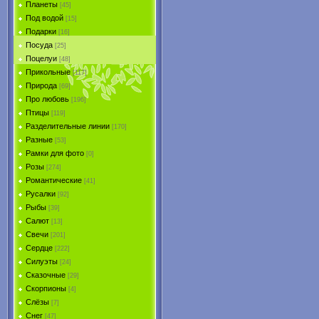
Планеты
[45]
Под водой
[15]
Подарки
[16]
Посуда
[25]
Поцелуи
[48]
Прикольные
[117]
Природа
[69]
Про любовь
[196]
Птицы
[119]
Разделительные линии
[170]
Разные
[53]
Рамки для фото
[0]
Розы
[274]
Романтические
[41]
Русалки
[92]
Рыбы
[39]
Салют
[13]
Свечи
[201]
Сердце
[222]
Силуэты
[24]
Сказочные
[29]
Скорпионы
[4]
Слёзы
[7]
Снег
[47]