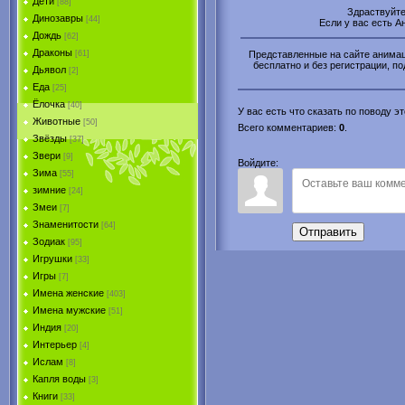
Дети
[88]
Здраствуйт
Динозавры
[44]
Если у вас есть 
Дождь
[62]
Драконы
Представленные на сайте анимаци
[61]
бесплатно и без регистрации, по
Дьявол
[2]
Еда
[25]
Ёлочка
[40]
У вас есть что сказать по поводу 
Животные
[50]
Всего комментариев
:
0
.
Звёзды
[37]
Звери
[9]
Войдите:
Зима
[55]
зимние
[24]
Змеи
[7]
Знаменитости
[64]
Отправить
Зодиак
[95]
Игрушки
[33]
Игры
[7]
Имена женские
[403]
Имена мужские
[51]
Индия
[20]
Интерьер
[4]
Ислам
[8]
Капля воды
[3]
Книги
[33]