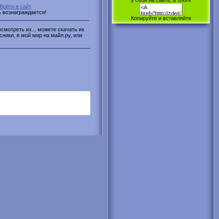
у себя на сайте, в блоге
Войти в сайт
ь вознаграждается!
Копируйте и вставляйте
смотреть их... можете скачать их
сники, в мой мир на майл.ру, или