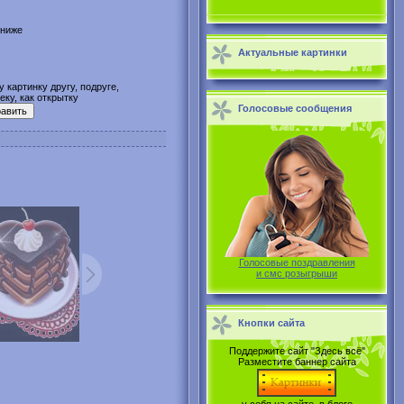
 ниже
Актуальные картинки
 картинку другу, подруге,
ку, как открытку
Голосовые сообщения
Голосовые поздравления
и смс розыгрыши
Кнопки сайта
Поддержите сайт "Здесь всё"
Разместите баннер сайта