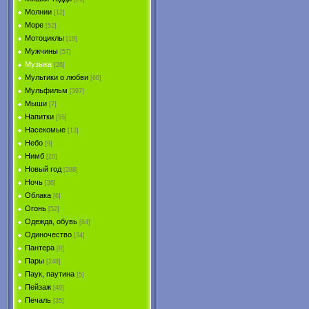
Молнии
[12]
Море
[52]
Мотоциклы
[19]
Мужчины
[57]
Музыка
[26]
Мультики о любви
[66]
Мульфильм
[397]
Мыши
[7]
Напитки
[55]
Насекомые
[13]
Небо
[9]
Нимб
[20]
Новый год
[288]
Ночь
[36]
Облака
[6]
Огонь
[52]
Одежда, обувь
[64]
Одиночество
[34]
Пантера
[8]
Пары
[248]
Паук, паутина
[5]
Пейзаж
[49]
Печаль
[35]