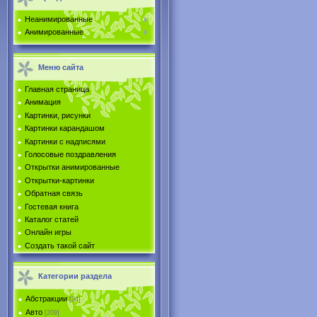
Неанимированные
Анимированные
Меню сайта
Главная страница
Анимация
Картинки, рисунки
Картинки карандашом
Картинки с надписями
Голосовые поздравления
Открытки анимированные
Открытки-картинки
Обратная связь
Гостевая книга
Каталог статей
Онлайн игры
Создать такой сайт
Категории раздела
Абстракции
[34]
Авто
[209]