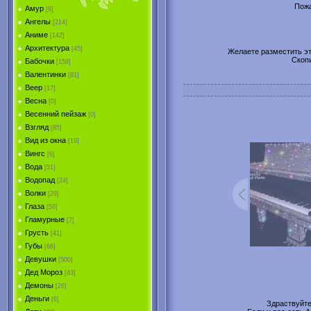
Пожа
Амур
[9]
Ангелы
[214]
Аниме
[142]
Архитектура
[45]
Желаете разместить эту
Скоп
Бабочки
[159]
Валентинки
[81]
Веер
[17]
Весна
[0]
Весенний пейзаж
[0]
Взгляд
[85]
Вид из окна
[19]
Вингс
[6]
Вода
[51]
Водопад
[24]
Волки
[29]
Глаза
[58]
Гламурные
[7]
Грусть
[41]
Губы
[66]
Девушки
[500]
Дед Мороз
[43]
Демоны
[26]
Деньги
[6]
Здраствуйт