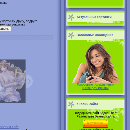
 ниже
Актуальные картинки
 картинку другу, подруге,
ку, как открытку
Голосовые сообщения
Голосовые поздравления
и смс розыгрыши
Кнопки сайта
Поддержите сайт "Здесь всё"
Разместите баннер сайта
Войти в сайт