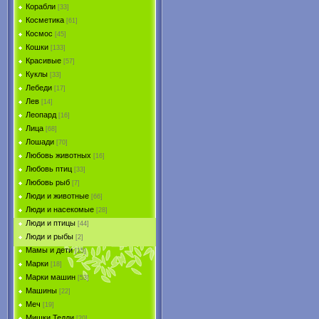
Корабли
[33]
Косметика
[61]
Космос
[45]
Кошки
[133]
Красивые
[57]
Куклы
[33]
Лебеди
[17]
Лев
[14]
Леопард
[16]
Лица
[68]
Лошади
[70]
Любовь животных
[16]
Любовь птиц
[33]
Любовь рыб
[7]
Люди и животные
[66]
Люди и насекомые
[28]
Люди и птицы
[44]
Люди и рыбы
[2]
Мамы и дети
[15]
Марки
[18]
Марки машин
[53]
Машины
[22]
Меч
[19]
Мишки Тедди
[20]