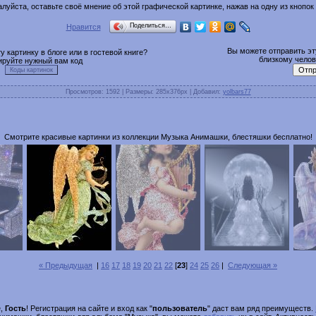
луйста, оставьте своё мнение об этой графической картинке, нажав на одну из кнопок
Поделиться…
Нравится
Вы можете отправить эту
 картинку в блоге или в гостевой книге?
близкому челове
ируйте нужный вам код
Просмотров
: 1592 |
Размеры
: 285x376px |
Добавил
:
yolbars77
Смотрите красивые картинки из коллекции Музыка Анимашки, блестяшки бесплатно!
« Предыдущая
|
16
17
18
19
20
21
22
[
23
]
24
25
26
|
Следующая »
е,
Гость
! Регистрация на сайте и вход как "
пользователь
" даст вам ряд преимуществ.