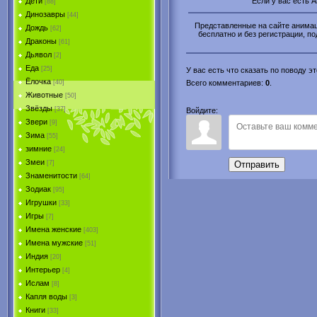
Если у вас есть 
Дети
[88]
Динозавры
[44]
Представленные на сайте анимаци
Дождь
[62]
бесплатно и без регистрации, по
Драконы
[61]
Дьявол
[2]
Еда
[25]
У вас есть что сказать по поводу 
Ёлочка
[40]
Всего комментариев
:
0
.
Животные
[50]
Звёзды
[37]
Войдите:
Звери
[9]
Зима
[55]
зимние
[24]
Змеи
[7]
Отправить
Знаменитости
[64]
Зодиак
[95]
Игрушки
[33]
Игры
[7]
Имена женские
[403]
Имена мужские
[51]
Индия
[20]
Интерьер
[4]
Ислам
[8]
Капля воды
[3]
Книги
[33]