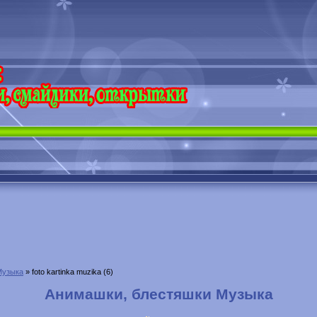
Музыка
» foto kartinka muzika (6)
Анимашки, блестяшки Музыка