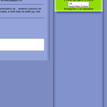
у себя на сайте, в блоге
ь вознаграждается!
смотреть их... можете скачать их
Копируйте и вставляйте
сники, в мой мир на майл.ру, или