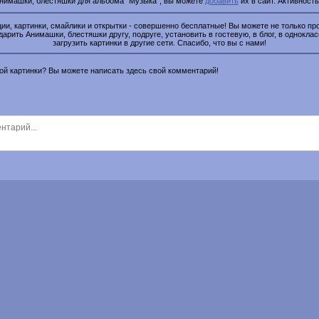
Анимашки, блестяшки для альбома "Музыка", вы можете
добавить
их в сайт. Активност
и, картинки, смайлики и открытки - совершенно бесплатные! Вы можете не только про
дарить Анимашки, блестяшки другу, подруге, установить в гостевую, в блог, в одноклас
загрузить картинки в другие сети. Спасибо, что вы с нами!
этой картинки? Вы можете написать здесь свой комментарий!