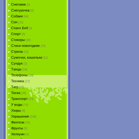
Снеговик
[0]
Снегурочка
[0]
Собаки
[64]
Сон
[21]
Спанч Боб
[6]
Спорт
[8]
Стикеры
[66]
Стихи новогодние
[25]
Стрела
[10]
Сумочки, кошельки
[11]
Сундук
[3]
Танцы
[54]
Телефоны
[19]
Техника
[17]
Тигр
[43]
Тоска
[39]
Транспорт
[23]
У воды
[70]
Узоры
[9]
Украшения
[108]
Фентези
[33]
Фрукты
[5]
Хелоуин
[3]