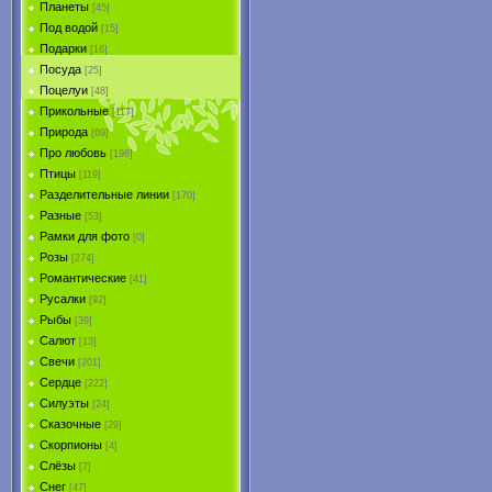
Планеты
[45]
Под водой
[15]
Подарки
[16]
Посуда
[25]
Поцелуи
[48]
Прикольные
[117]
Природа
[69]
Про любовь
[196]
Птицы
[119]
Разделительные линии
[170]
Разные
[53]
Рамки для фото
[0]
Розы
[274]
Романтические
[41]
Русалки
[92]
Рыбы
[39]
Салют
[13]
Свечи
[201]
Сердце
[222]
Силуэты
[24]
Сказочные
[29]
Скорпионы
[4]
Слёзы
[7]
Снег
[47]