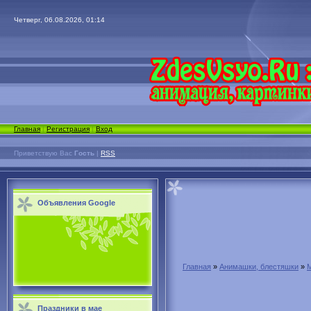
Четверг, 06.08.2026, 01:14
Главная
|
Регистрация
|
Вход
Приветствую Вас
Гость
|
RSS
Объявления Google
Главная
»
Анимашки, блестяшки
»
Праздники в мае