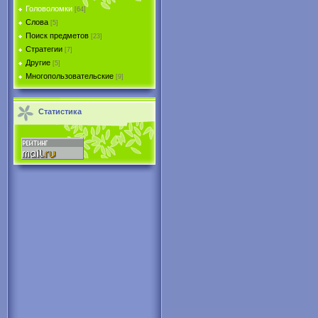
Головоломки
[64]
Слова
[5]
Поиск предметов
[23]
Стратегии
[7]
Другие
[5]
Многопользовательские
[9]
Статистика