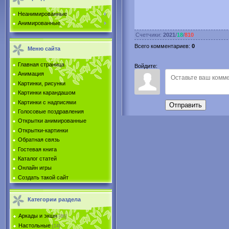
Неанимированные
Анимированные
Счетчики
:
2021
/
18
/
810
Всего комментариев
:
0
Меню сайта
Главная страница
Войдите:
Анимация
Картинки, рисунки
Картинки карандашом
Картинки с надписями
Отправить
Голосовые поздравления
Открытки анимированные
Открытки-картинки
Обратная связь
Гостевая книга
Каталог статей
Онлайн игры
Создать такой сайт
Категории раздела
Аркады и экшн
[86]
Настольные
[14]