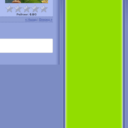
Рейтинг
:
0.0
/
0
« Назад
|
Вперед »