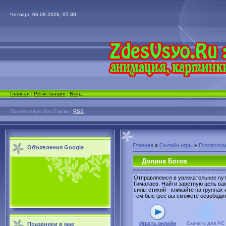
Четверг, 06.08.2026, 05:30
Главная
|
Регистрация
|
Вход
Приветствую Вас
Гость
|
RSS
Главная
»
Онлайн игры
»
Головолом
Объявления Google
Долина Богов
Отправляемся в увлекательное пут
Гималаев. Найти заветную цель ва
силы стихий - кликайте на группах
тем быстрее вы сможете освободит
Играть онлайн
Скачать для
PC
Праздники в мае