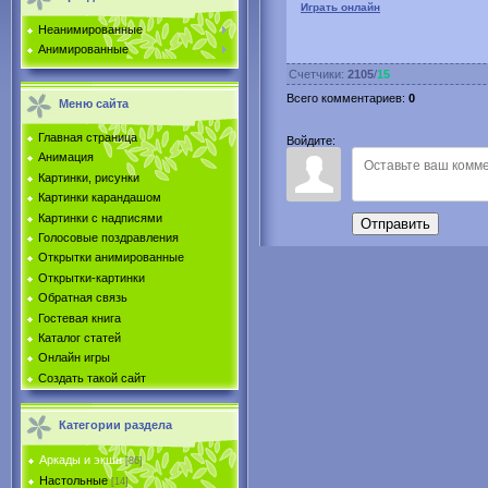
Играть онлайн
Неанимированные
Анимированные
Счетчики
:
2105
/
15
Всего комментариев
:
0
Меню сайта
Главная страница
Войдите:
Анимация
Картинки, рисунки
Картинки карандашом
Картинки с надписями
Отправить
Голосовые поздравления
Открытки анимированные
Открытки-картинки
Обратная связь
Гостевая книга
Каталог статей
Онлайн игры
Создать такой сайт
Категории раздела
Аркады и экшн
[86]
Настольные
[14]