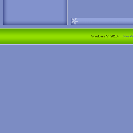
© yolbars77, 2013 г
ZdesV