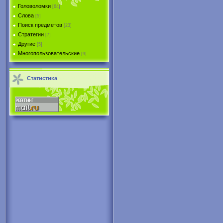
Головоломки
[64]
Слова
[5]
Поиск предметов
[23]
Стратегии
[7]
Другие
[5]
Многопользовательские
[9]
Статистика