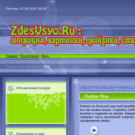
Пятница, 07.08.2026, 06:29
Главная
|
Регистрация
|
Вход
Приветствую Вас
Гость
|
RSS
Главная
»
Онлайн игры
»
Аркады и 
Объявления Google
Flubber Rise
Кликая на большой круглый флаббе
его как можно выше, стараясь избе
молнии и падения на землю. Каждо
забирает часть жизненной энергии
продвижение вверх.
Праздники в мае