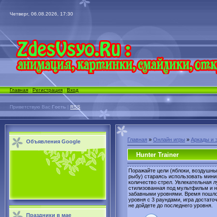
Четверг, 06.08.2026, 17:30
Главная
|
Регистрация
|
Вход
Приветствую Вас
Гость
|
RSS
Главная
»
Онлайн игры
»
Аркады и 
Объявления Google
Hunter Trainer
Поражайте цели (яблоки, воздушны
рыбу) стараясь использовать мин
количество стрел. Увлекательная л
стилизованная под мультфильм и 
забавными уровнями. Время пошло
уровня с 3 раундами, игра достаточ
не дойдете до последнего уровня.
Праздники в мае