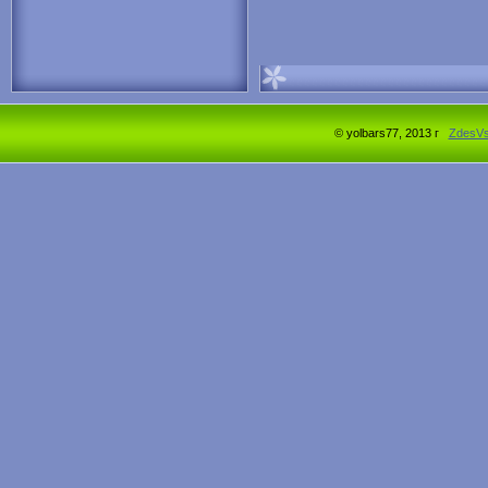
© yolbars77, 2013 г
ZdesV