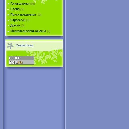
Головоломки
[64]
Слова
[5]
Поиск предметов
[23]
Стратегии
[7]
Другие
[5]
Многопользовательские
[9]
Статистика