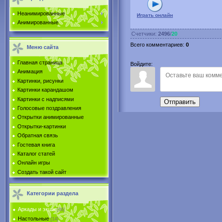
Неанимированные
Играть онлайн
Анимированные
Счетчики
:
2496
/
20
Всего комментариев
:
0
Меню сайта
Главная страница
Войдите:
Анимация
Картинки, рисунки
Картинки карандашом
Картинки с надписями
Отправить
Голосовые поздравления
Открытки анимированные
Открытки-картинки
Обратная связь
Гостевая книга
Каталог статей
Онлайн игры
Создать такой сайт
Категории раздела
Аркады и экшн
[86]
Настольные
[14]