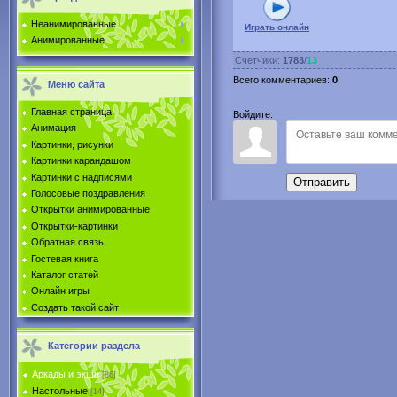
Неанимированные
Играть онлайн
Анимированные
Счетчики
:
1783
/
13
Всего комментариев
:
0
Меню сайта
Главная страница
Войдите:
Анимация
Картинки, рисунки
Картинки карандашом
Картинки с надписями
Отправить
Голосовые поздравления
Открытки анимированные
Открытки-картинки
Обратная связь
Гостевая книга
Каталог статей
Онлайн игры
Создать такой сайт
Категории раздела
Аркады и экшн
[86]
Настольные
[14]