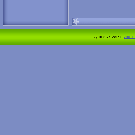
© yolbars77, 2013 г
ZdesV