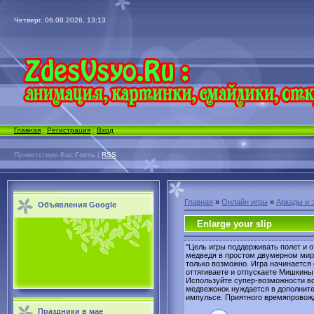
Четверг, 06.08.2026, 13:13
Главная
|
Регистрация
|
Вход
Приветствую Вас
Гость
|
RSS
Главная
»
Онлайн игры
»
Аркады и 
Объявления Google
Enlarge your slip
"Цель игры поддерживать полет и 
медведя в простом двумерном мире
только возможно. Игра начинается 
оттягиваете и отпускаете Мишкины
Используйте супер-возможности вс
медвежонок нуждается в дополнит
импульсе. Приятного времяпровож
Праздники в мае