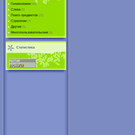
Головоломки
[64]
Слова
[5]
Поиск предметов
[23]
Стратегии
[7]
Другие
[5]
Многопользовательские
[9]
Статистика