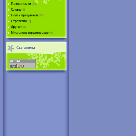
Головоломки
[64]
Слова
[5]
Поиск предметов
[23]
Стратегии
[7]
Другие
[5]
Многопользовательские
[9]
Статистика