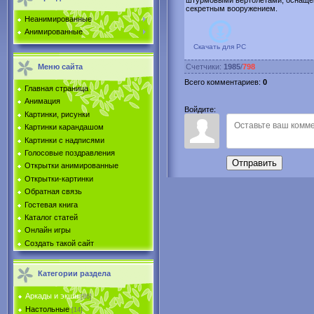
штурмовыми вертолетами, оснащ
секретным вооружением.
Неанимированные
Анимированные
Скачать для
PC
Меню сайта
Счетчики
:
1985
/
798
Всего комментариев
:
0
Главная страница
Анимация
Войдите:
Картинки, рисунки
Картинки карандашом
Картинки с надписями
Голосовые поздравления
Отправить
Открытки анимированные
Открытки-картинки
Обратная связь
Гостевая книга
Каталог статей
Онлайн игры
Создать такой сайт
Категории раздела
Аркады и экшн
[86]
Настольные
[14]