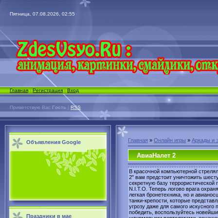
Пятница, 07.08.2026, 02:55
Главная
|
Регистрация
|
Вход
Приветствую Вас
Гость
|
RSS
Главная
»
Онлайн игры
»
Аркады и 
Объявления Google
АвиаНалет 2
В красочной компьютерной стреля
2" вам предстоит уничтожить шест
секретную базу террористической 
N.I.T.O. Теперь логово врага охран
легкая бронетехника, но и авианос
танки-крепости, которые представ
угрозу даже для самого искусного 
победить, воспользуйтесь новейш
Праздники в мае