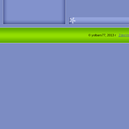
© yolbars77, 2013 г
ZdesV